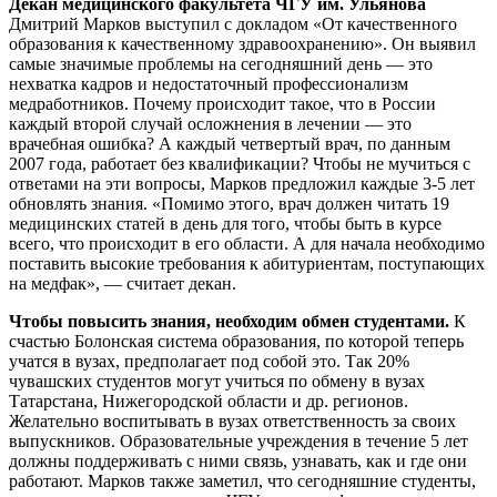
Декан медицинского факультета ЧГУ им. Ульянова
Дмитрий Марков выступил с докладом «От качественного
образования к качественному здравоохранению». Он выявил
самые значимые проблемы на сегодняшний день — это
нехватка кадров и недостаточный профессионализм
медработников. Почему происходит такое, что в России
каждый второй случай осложнения в лечении — это
врачебная ошибка? А каждый четвертый врач, по данным
2007 года, работает без квалификации? Чтобы не мучиться с
ответами на эти вопросы, Марков предложил каждые 3-5 лет
обновлять знания. «Помимо этого, врач должен читать 19
медицинских статей в день для того, чтобы быть в курсе
всего, что происходит в его области. А для начала необходимо
поставить высокие требования к абитуриентам, поступающих
на медфак», — считает декан.
Чтобы повысить знания, необходим обмен студентами.
К
счастью Болонская система образования, по которой теперь
учатся в вузах, предполагает под собой это. Так 20%
чувашских студентов могут учиться по обмену в вузах
Татарстана, Нижегородской области и др. регионов.
Желательно воспитывать в вузах ответственность за своих
выпускников. Образовательные учреждения в течение 5 лет
должны поддерживать с ними связь, узнавать, как и где они
работают. Марков также заметил, что сегодняшние студенты,