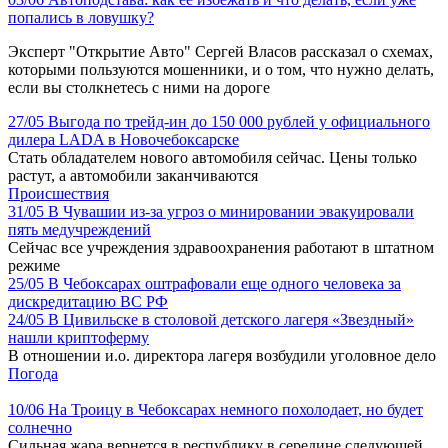
попались в ловушку?
Эксперт "Открытие Авто" Сергей Власов рассказал о схемах,
которыми пользуются мошенники, и о том, что нужно делать,
если вы столкнетесь с ними на дороге
27/05
Выгода по трейд-ин до 150 000 рублей у официального
дилера LADA в Новочебоксарске
Стать обладателем нового автомобиля сейчас. Цены только
растут, а автомобили заканчиваются
Происшествия
31/05
В Чувашии из-за угроз о минировании эвакуировали
пять медучреждений
Сейчас все учреждения здравоохранения работают в штатном
режиме
25/05
В Чебоксарах оштрафовали еще одного человека за
дискредитацию ВС РФ
24/05
В Цивильске в столовой детского лагеря «Звездный»
нашли криптоферму
В отношении и.о. директора лагеря возбудили уголовное дело
Погода
10/06
На Троицу в Чебоксарах немного похолодает, но будет
солнечно
Сильная жара вернется в республику в середине следующей