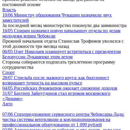
постоянной основе
Власть
10/06
Министру образования Чувашии назначили двух
заместителей
За последний месяц министерство покинули два замминистра
16/05
Спирин назначил новую начальницу отдела по делам
молодежи мэрии Чебоксар
Прежний начальник отдела Станислав Трофимов уволился с
этой должности три месяца назад
06/05
Олег Николаев планирует встретиться с президентом
Белоруссии Лукашенко этим летом
Стороны собираются подписать трехлетнюю программу
сотрудничества
Спорт
28/07
Стрельба после лыжного круга: как биатлонист
возвращает точность на высоком пульсе
04/05
Российских букмекеров ожидает снижение доходов
31/07
Бахтиер Зайнутдинов стал игроком московского
«Динамо»
Авто
07/06
Спецпредложение сервисного центра Чебоксары-Лада:
чистка системы вентиляции и кондиционирования на
профессиональном оборудовании от 1 099 рублей
03/06
Автоподстава: как ее избежать и что делать, если уже