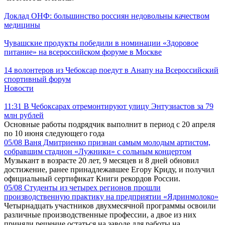
Доклад ОНФ: большинство россиян недовольны качеством
медицины
Чувашские продукты победили в номинации «Здоровое
питание» на всероссийском форуме в Москве
14 волонтеров из Чебоксар поедут в Анапу на Всероссийский
спортивный форум
Новости
11:31
В Чебоксарах отремонтируют улицу Энтузиастов за 79
млн рублей
Основные работы подрядчик выполнит в период с 20 апреля
по 10 июня следующего года
05/08
Ваня Дмитриенко признан самым молодым артистом,
собравшим стадион «Лужники» с сольным концертом
Музыкант в возрасте 20 лет, 9 месяцев и 8 дней обновил
достижение, ранее принадлежавшее Егору Криду, и получил
официальный сертификат Книги рекордов России.
05/08
Студенты из четырех регионов прошли
производственную практику на предприятии «Ядринмолоко»
Четырнадцать участников двухмесячной программы освоили
различные производственные профессии, а двое из них
приняли решение остаться на заводе для работы на