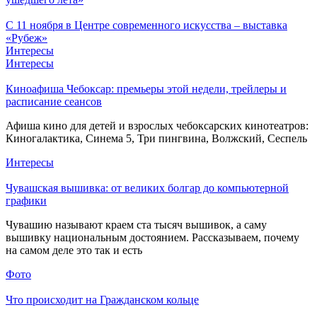
С 11 ноября в Центре современного искусства – выставка
«Рубеж»
Интересы
Интересы
Киноафиша Чебоксар: премьеры этой недели, трейлеры и
расписание сеансов
Афиша кино для детей и взрослых чебоксарских кинотеатров:
Киногалактика, Синема 5, Три пингвина, Волжский, Сеспель
Интересы
Чувашская вышивка: от великих болгар до компьютерной
графики
Чувашию называют краем ста тысяч вышивок, а саму
вышивку национальным достоянием. Рассказываем, почему
на самом деле это так и есть
Фото
Что происходит на Гражданском кольце