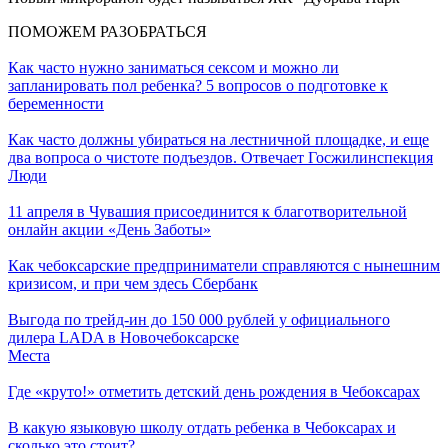
ПОМОЖЕМ РАЗОБРАТЬСЯ
Как часто нужно заниматься сексом и можно ли
запланировать пол ребенка? 5 вопросов о подготовке к
беременности
Как часто должны убираться на лестничной площадке, и еще
два вопроса о чистоте подъездов. Отвечает Госжилинспекция
Люди
11 апреля в Чувашия присоединится к благотворительной
онлайн акции «День Заботы»
Как чебоксарские предприниматели справляются с нынешним
кризисом, и при чем здесь Сбербанк
Выгода по трейд-ин до 150 000 рублей у официального
дилера LADA в Новочебоксарске
Места
Где «круто!» отметить детский день рождения в Чебоксарах
В какую языковую школу отдать ребенка в Чебоксарах и
сколько это стоит?