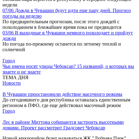
недели
07/06
Дожди в Чувашии будут идти еще пару дней. Прогноз
погоды на неделю
По предварительным прогнозам, после этого дождей с
похолоданием в ближайшее время пока не предвидится
03/06
В выходные в Чувашии немного похолодает и пройдут
дожди
Но погода по-прежнему останется по летнему теплой и
солнечной
Город
Чьи имена носят улицы Чебоксар? 15 названий, о которых вы
знаете и не знаете
ТЕМА ДНЯ
Новости
В Чувашии приостановили действие масочного режима
До сегодняшнего дня республика оставалась единственным
регионом в ПФО, где еще действовал масочный режим
Город
Лес в районе Миттова собираются застроить высотными
домами. Проект рассмотрит Градсовет Чебоксар
Новый микрорайон будет называться ЖК "Дубрава Парк"