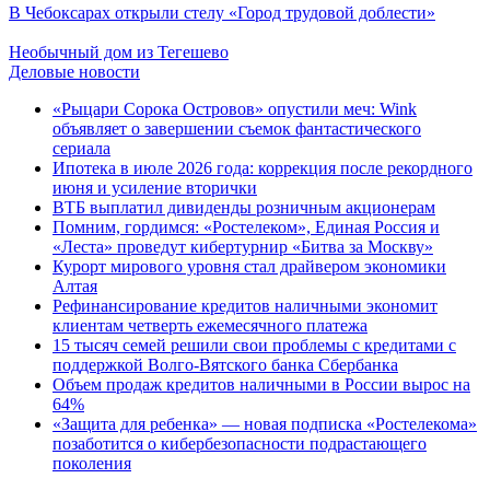
В Чебоксарах открыли стелу «Город трудовой доблести»
Необычный дом из Тегешево
Деловые новости
«Рыцари Сорока Островов» опустили меч: Wink
объявляет о завершении съемок фантастического
сериала
Ипотека в июле 2026 года: коррекция после рекордного
июня и усиление вторички
ВТБ выплатил дивиденды розничным акционерам
Помним, гордимся: «Ростелеком», Единая Россия и
«Леста» проведут кибертурнир «Битва за Москву»
Курорт мирового уровня стал драйвером экономики
Алтая
Рефинансирование кредитов наличными экономит
клиентам четверть ежемесячного платежа
15 тысяч семей решили свои проблемы с кредитами с
поддержкой Волго-Вятского банка Сбербанка
Объем продаж кредитов наличными в России вырос на
64%
«Защита для ребенка» — новая подписка «Ростелекома»
позаботится о кибербезопасности подрастающего
поколения