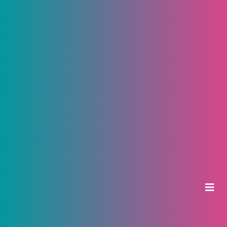
СОБЫТИЯ
05 августа 2026, 13:16
9 августа в парке «Лакреевский лес» в
Чебоксарах состоится фестиваль
«Городской пикник»