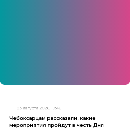
Мероприятие с бесплатным входом объединит
представителей более ста национальностей и
предложит гостям дегустацию национальных
блюд, ярмарку ремесел и обширную культурную
программу
03 августа 2026, 19:46
Чебоксарцам рассказали, какие
мероприятия пройдут в честь Дня