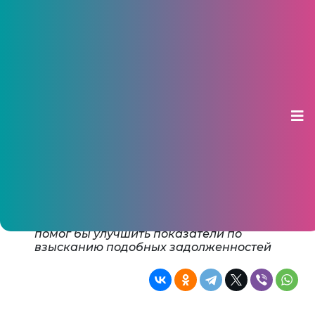
Судебным приставам Чувашии
труднее всего взыскивать долги
по ЖКХ
11 ноября 2013, 14:31
Сотрудники УФССП считают самыми
сложными для взыскания долги за услуги
ЖКХ. Поэтому в Управлении решено было
провести специальный месячник, который
помог бы улучшить показатели по
взысканию подобных задолженностей