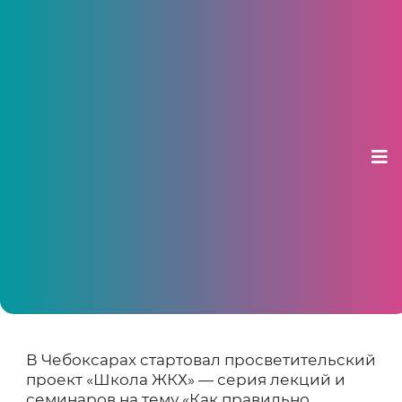
Проект «Школа ЖКХ» стартовал в
Чебоксарах
30 апреля 2026, 11:13
Первый семинар прошёл в библиотеке им.
Агакова с участием экспертов, следующая
встреча запланирована в ДК «Салют» на 5
мая
В Чебоксарах стартовал просветительский
проект «Школа ЖКХ» — серия лекций и
семинаров на тему «Как правильно