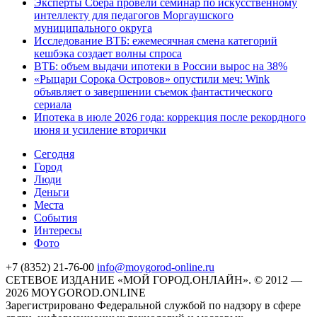
Эксперты Сбера провели семинар по искусственному
интеллекту для педагогов Моргаушского
муниципального округа
Исследование ВТБ: ежемесячная смена категорий
кешбэка создает волны спроса
ВТБ: объем выдачи ипотеки в России вырос на 38%
«Рыцари Сорока Островов» опустили меч: Wink
объявляет о завершении съемок фантастического
сериала
Ипотека в июле 2026 года: коррекция после рекордного
июня и усиление вторички
Cегодня
Город
Люди
Деньги
Места
События
Интересы
Фото
+7 (8352) 21-76-00
info@moygorod-online.ru
СЕТЕВОЕ ИЗДАНИЕ «МОЙ ГОРОД.ОНЛАЙН». © 2012 —
2026 MOYGOROD.ONLINE
Зарегистрировано Федеральной службой по надзору в сфере