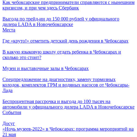
Как чебоксарские предприниматели справляются с нынешним
кризисом, и при чем здесь Сбербанк
Выгода по трейд-ин до 150 000 рублей у официального
дилера LADA в Новочебоксарске
Места
Где «круто!» отметить детский день рождения в Чебоксарах
В какую языковую школу отдать ребенка в Чебоксарах и
сколько это стоит?
Музеи и выставочные залы в Чебоксарах
Спецпредложение на диагностику, замену тормозных
колодок, комплектов ГРМ и водяных насосов от Чебоксары-
Лада
Беспроцентная рассрочка и выгода до 100 тысяч на
автомобили у официального дилера LADA в Новочебоксарске
События
Досуг
«Ночь музеев-2022» в Чебоксарах: программа мероприятий на
21 мая