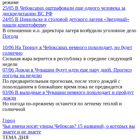
режиме
25/05
В Чебоксарах оштрафовали еще одного человека за
дискредитацию ВС РФ
24/05
В Цивильске в столовой детского лагеря «Звездный»
нашли криптоферму
В отношении и.о. директора лагеря возбудили уголовное дело
Погода
10/06
На Троицу в Чебоксарах немного похолодает, но будет
солнечно
Сильная жара вернется в республику в середине следующей
недели
07/06
Дожди в Чувашии будут идти еще пару дней. Прогноз
погоды на неделю
По предварительным прогнозам, после этого дождей с
похолоданием в ближайшее время пока не предвидится
03/06
В выходные в Чувашии немного похолодает и пройдут
дожди
Но погода по-прежнему останется по летнему теплой и
солнечной
Город
Чьи имена носят улицы Чебоксар? 15 названий, о которых вы
знаете и не знаете
ТЕМА ДНЯ