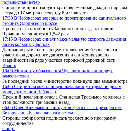
порывистый ветер
Синоптики прогнозируют кратковременные дожди и порывы
ветра до 17 метров в секунду 8 и 9 августа
17:30
В Чебоксарах завершено проектирование капитального
ремонта Ядринского шоссе
Пропускная способность Западного подъезда к столице
Чувашии увеличится в 1,5–2 раза
17:15
В Чебоксарах снизят максимальную скорость движения
на нескольких участках
Данные меры вводятся в целях повышения безопасности
участников дорожного движения и снижения уровня
аварийности на ряде участков городской дорожной сети
Власть
10/06
Министру образования Чувашии назначили двух
заместителей
За последний месяц министерство покинули два замминистра
16/05
Спирин назначил новую начальницу отдела по делам
молодежи мэрии Чебоксар
Прежний начальник отдела Станислав Трофимов уволился с
этой должности три месяца назад
06/05
Олег Николаев планирует встретиться с президентом
Белоруссии Лукашенко этим летом
Стороны собираются подписать трехлетнюю программу
сотрудничества
Спорт