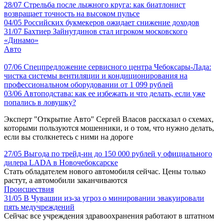
28/07
Стрельба после лыжного круга: как биатлонист
возвращает точность на высоком пульсе
04/05
Российских букмекеров ожидает снижение доходов
31/07
Бахтиер Зайнутдинов стал игроком московского
«Динамо»
Авто
07/06
Спецпредложение сервисного центра Чебоксары-Лада:
чистка системы вентиляции и кондиционирования на
профессиональном оборудовании от 1 099 рублей
03/06
Автоподстава: как ее избежать и что делать, если уже
попались в ловушку?
Эксперт "Открытие Авто" Сергей Власов рассказал о схемах,
которыми пользуются мошенники, и о том, что нужно делать,
если вы столкнетесь с ними на дороге
27/05
Выгода по трейд-ин до 150 000 рублей у официального
дилера LADA в Новочебоксарске
Стать обладателем нового автомобиля сейчас. Цены только
растут, а автомобили заканчиваются
Происшествия
31/05
В Чувашии из-за угроз о минировании эвакуировали
пять медучреждений
Сейчас все учреждения здравоохранения работают в штатном