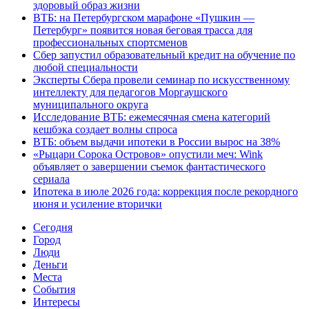
здоровый образ жизни
ВТБ: на Петербургском марафоне «Пушкин —
Петербург» появится новая беговая трасса для
профессиональных спортсменов
Сбер запустил образовательный кредит на обучение по
любой специальности
Эксперты Сбера провели семинар по искусственному
интеллекту для педагогов Моргаушского
муниципального округа
Исследование ВТБ: ежемесячная смена категорий
кешбэка создает волны спроса
ВТБ: объем выдачи ипотеки в России вырос на 38%
«Рыцари Сорока Островов» опустили меч: Wink
объявляет о завершении съемок фантастического
сериала
Ипотека в июле 2026 года: коррекция после рекордного
июня и усиление вторички
Cегодня
Город
Люди
Деньги
Места
События
Интересы