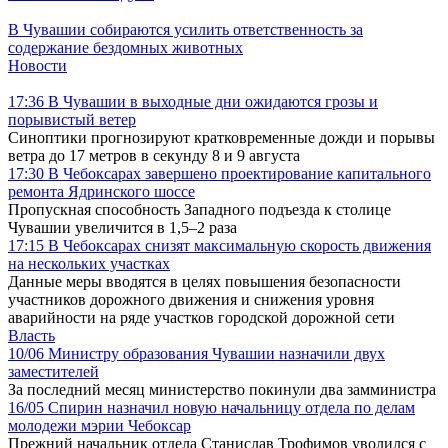
В Чувашии собираются усилить ответственность за
содержание бездомных животных
Новости
17:36
В Чувашии в выходные дни ожидаются грозы и
порывистый ветер
Синоптики прогнозируют кратковременные дожди и порывы
ветра до 17 метров в секунду 8 и 9 августа
17:30
В Чебоксарах завершено проектирование капитального
ремонта Ядринского шоссе
Пропускная способность Западного подъезда к столице
Чувашии увеличится в 1,5–2 раза
17:15
В Чебоксарах снизят максимальную скорость движения
на нескольких участках
Данные меры вводятся в целях повышения безопасности
участников дорожного движения и снижения уровня
аварийности на ряде участков городской дорожной сети
Власть
10/06
Министру образования Чувашии назначили двух
заместителей
За последний месяц министерство покинули два замминистра
16/05
Спирин назначил новую начальницу отдела по делам
молодежи мэрии Чебоксар
Прежний начальник отдела Станислав Трофимов уволился с