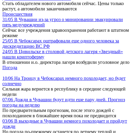
Стать обладателем нового автомобиля сейчас. Цены только
растут, а автомобили заканчиваются
Происшествия
31/05
В Чувашии из-за угроз о минировании эвакуировали
пять медучреждений
Сейчас все учреждения здравоохранения работают в штатном
режиме
25/05
В Чебоксарах оштрафовали еще одного человека за
дискредитацию ВС РФ
24/05
В Цивильске в столовой детского лагеря «Звездный»
нашли криптоферму
В отношении и.о. директора лагеря возбудили уголовное дело
Погода
10/06
На Троицу в Чебоксарах немного похолодает, но будет
солнечно
Сильная жара вернется в республику в середине следующей
недели
07/06
Дожди в Чувашии будут идти еще пару дней. Прогноз
погоды на неделю
По предварительным прогнозам, после этого дождей с
похолоданием в ближайшее время пока не предвидится
03/06
В выходные в Чувашии немного похолодает и пройдут
дожди
Но погода по-прежнему останется по летнему теплой и