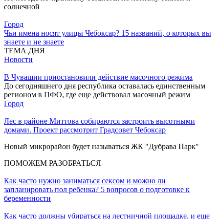
солнечной
Город
Чьи имена носят улицы Чебоксар? 15 названий, о которых вы
знаете и не знаете
ТЕМА ДНЯ
Новости
В Чувашии приостановили действие масочного режима
До сегодняшнего дня республика оставалась единственным
регионом в ПФО, где еще действовал масочный режим
Город
Лес в районе Миттова собираются застроить высотными
домами. Проект рассмотрит Градсовет Чебоксар
Новый микрорайон будет называться ЖК "Дубрава Парк"
ПОМОЖЕМ РАЗОБРАТЬСЯ
Как часто нужно заниматься сексом и можно ли
запланировать пол ребенка? 5 вопросов о подготовке к
беременности
Как часто должны убираться на лестничной площадке, и еще