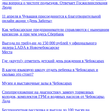
два вопроса о чистоте подъездов. Отвечает Госжилинспекция
Люди
11 апреля в Чувашия присоединится к благотворительной
онлайн акции «День Заботы»
Как чебоксарские предприниматели справляются с нынешним
кризисом, и при чем здесь Сбербанк
Выгода по трейд-ин до 150 000 рублей у официального
дилера LADA в Новочебоксарске
Места
Где «круто!» отметить детский день рождения в Чебоксарах
В какую языковую школу отдать ребенка в Чебоксарах и
сколько это стоит?
Музеи и выставочные залы в Чебоксарах
Спецпредложение на диагностику, замену тормозных
колодок, комплектов ГРМ и водяных насосов от Чебоксары-
Лада
Беспроцентная рассрочка и выгода до 100 тысяч на