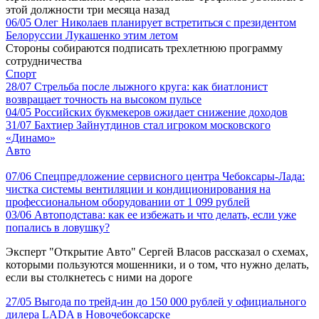
этой должности три месяца назад
06/05
Олег Николаев планирует встретиться с президентом
Белоруссии Лукашенко этим летом
Стороны собираются подписать трехлетнюю программу
сотрудничества
Спорт
28/07
Стрельба после лыжного круга: как биатлонист
возвращает точность на высоком пульсе
04/05
Российских букмекеров ожидает снижение доходов
31/07
Бахтиер Зайнутдинов стал игроком московского
«Динамо»
Авто
07/06
Спецпредложение сервисного центра Чебоксары-Лада:
чистка системы вентиляции и кондиционирования на
профессиональном оборудовании от 1 099 рублей
03/06
Автоподстава: как ее избежать и что делать, если уже
попались в ловушку?
Эксперт "Открытие Авто" Сергей Власов рассказал о схемах,
которыми пользуются мошенники, и о том, что нужно делать,
если вы столкнетесь с ними на дороге
27/05
Выгода по трейд-ин до 150 000 рублей у официального
дилера LADA в Новочебоксарске