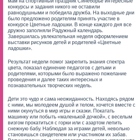
мам на спортивный праздник Синеборье интересные
конкурсы и задания никого не оставили
равнодушными и победила дружба. На выходные дни
было предложено родителям принять участие в
конкурсе Цветные ладошки. В конце каждого дня все
дружно заполняли Радужный календарь.
Завершилась увлекательная неделя оформлением
выставки рисунков детей и родителей «Цветные
ладошки».
Результат недели помог закрепить знания спектра
цвета, показал единение педагогов с детьми и
родителями, которыми было выражено пожелание
проведения и далее таких интересных и
познавательных творческих недель.
Дети это чудо и сама неожиданность. Находясь рядом
с ними, мы молодеем душой и телом, хочется вместе с
ними окунуться в мир игры и сказки. Покатать
машинку или побыть «маленькой дочкой», с веселым
визгом прокатиться с горки или с азартом лепить
снежную бабу. Наблюдая за играми детей, невольно
становишься свидетелем или участником их забав.