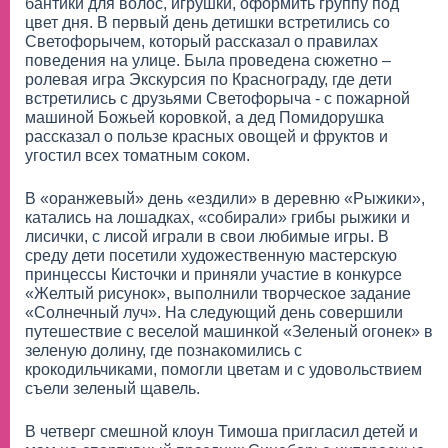
бантики для волос, игрушки, оформить группу под
цвет дня. В первый день детишки встретились со
Светофорычем, который рассказал о правилах
поведения на улице. Была проведена сюжетно –
ролевая игра Экскурсия по Краснограду, где дети
встретились с друзьями Светофорыча - с пожарной
машиной Божьей коровкой, а дед Помидорушка
рассказал о пользе красных овощей и фруктов и
угостил всех томатным соком.
В «оранжевый» день «ездили» в деревню «Рыжики»,
катались на лошадках, «собирали» грибы рыжики и
лисички, с лисой играли в свои любимые игры. В
среду дети посетили художественную мастерскую
принцессы Кисточки и приняли участие в конкурсе
«Желтый рисунок», выполнили творческое задание
«Солнечный луч». На следующий день совершили
путешествие с веселой машинкой «Зеленый огонек» в
зеленую долину, где познакомились с
крокодильчиками, помогли цветам и с удовольствием
съели зеленый щавель.
В четверг смешной клоун Тимоша пригласил детей и