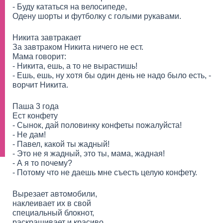
- Буду кататься на велосипеде,
Одену шорты и футболку с голыми рукавами.
Никита завтракает
За завтраком Никита ничего не ест.
Мама говорит:
- Никита, ешь, а то не вырастишь!
- Ешь, ешь, ну хотя бы один день не надо было есть, -
ворчит Никита.
Паша 3 года
Ест конфету
- Сынок, дай половинку конфеты пожалуйста!
- Не дам!
- Павел, какой ты жадный!
- Это не я жадный, это ты, мама, жадная!
- А я то почему?
- Потому что не даешь мне съесть целую конфету.
Вырезает автомобили,
наклеивает их в свой
специальный блокнот,
раскрашивает и красиво