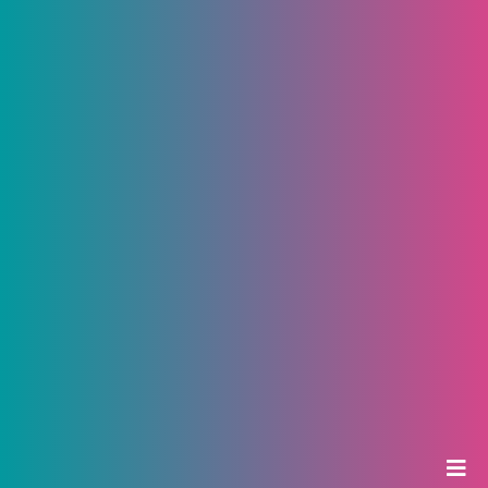
НЕДВИЖИМОСТЬ
В России заработала программа
льготной ипотеки
Воспользоваться ей можно до 1 ноября
текущего года