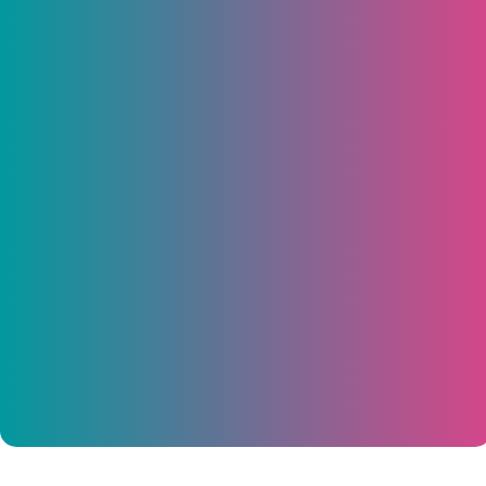
Сбербанк профинансировал
строительство жилого дома в «Новом
городе»
Благодаря этому клиенты смогут приобрести
квартиры в этом доме в ипотеку со ставкой от
1% годовых