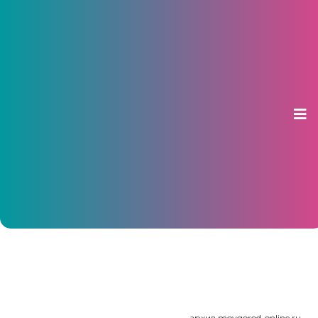
На достройку двух проблемных
домов в Чебоксарах выделят 380
млн рублей
23 декабря 2019, 15:28
архив moygorod-online.ru