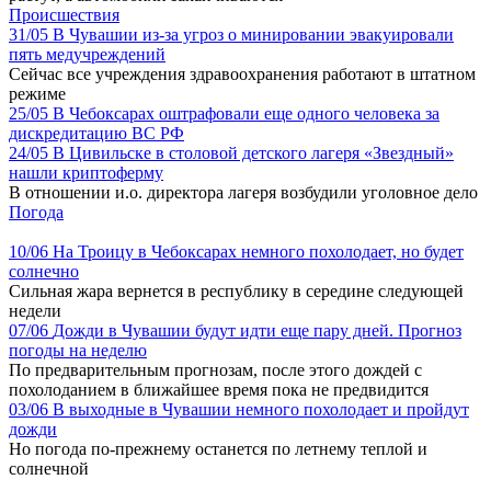
Происшествия
31/05
В Чувашии из-за угроз о минировании эвакуировали
пять медучреждений
Сейчас все учреждения здравоохранения работают в штатном
режиме
25/05
В Чебоксарах оштрафовали еще одного человека за
дискредитацию ВС РФ
24/05
В Цивильске в столовой детского лагеря «Звездный»
нашли криптоферму
В отношении и.о. директора лагеря возбудили уголовное дело
Погода
10/06
На Троицу в Чебоксарах немного похолодает, но будет
солнечно
Сильная жара вернется в республику в середине следующей
недели
07/06
Дожди в Чувашии будут идти еще пару дней. Прогноз
погоды на неделю
По предварительным прогнозам, после этого дождей с
похолоданием в ближайшее время пока не предвидится
03/06
В выходные в Чувашии немного похолодает и пройдут
дожди
Но погода по-прежнему останется по летнему теплой и
солнечной