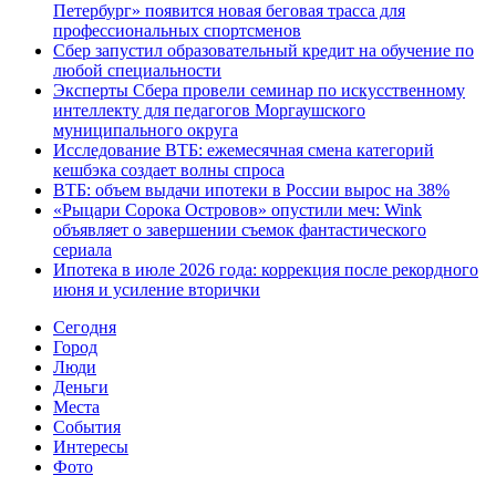
Петербург» появится новая беговая трасса для
профессиональных спортсменов
Сбер запустил образовательный кредит на обучение по
любой специальности
Эксперты Сбера провели семинар по искусственному
интеллекту для педагогов Моргаушского
муниципального округа
Исследование ВТБ: ежемесячная смена категорий
кешбэка создает волны спроса
ВТБ: объем выдачи ипотеки в России вырос на 38%
«Рыцари Сорока Островов» опустили меч: Wink
объявляет о завершении съемок фантастического
сериала
Ипотека в июле 2026 года: коррекция после рекордного
июня и усиление вторички
Cегодня
Город
Люди
Деньги
Места
События
Интересы
Фото