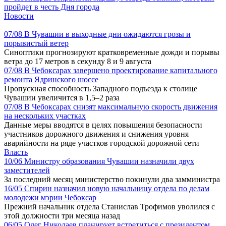
пройдет в честь Дня города
Новости
07/08
В Чувашии в выходные дни ожидаются грозы и
порывистый ветер
Синоптики прогнозируют кратковременные дожди и порывы
ветра до 17 метров в секунду 8 и 9 августа
07/08
В Чебоксарах завершено проектирование капитального
ремонта Ядринского шоссе
Пропускная способность Западного подъезда к столице
Чувашии увеличится в 1,5–2 раза
07/08
В Чебоксарах снизят максимальную скорость движения
на нескольких участках
Данные меры вводятся в целях повышения безопасности
участников дорожного движения и снижения уровня
аварийности на ряде участков городской дорожной сети
Власть
10/06
Министру образования Чувашии назначили двух
заместителей
За последний месяц министерство покинули два замминистра
16/05
Спирин назначил новую начальницу отдела по делам
молодежи мэрии Чебоксар
Прежний начальник отдела Станислав Трофимов уволился с
этой должности три месяца назад
06/05
Олег Николаев планирует встретиться с президентом