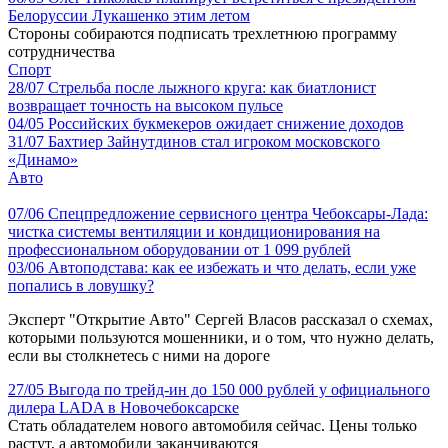
Белоруссии Лукашенко этим летом
Стороны собираются подписать трехлетнюю программу
сотрудничества
Спорт
28/07
Стрельба после лыжного круга: как биатлонист
возвращает точность на высоком пульсе
04/05
Российских букмекеров ожидает снижение доходов
31/07
Бахтиер Зайнутдинов стал игроком московского
«Динамо»
Авто
07/06
Спецпредложение сервисного центра Чебоксары-Лада:
чистка системы вентиляции и кондиционирования на
профессиональном оборудовании от 1 099 рублей
03/06
Автоподстава: как ее избежать и что делать, если уже
попались в ловушку?
Эксперт "Открытие Авто" Сергей Власов рассказал о схемах,
которыми пользуются мошенники, и о том, что нужно делать,
если вы столкнетесь с ними на дороге
27/05
Выгода по трейд-ин до 150 000 рублей у официального
дилера LADA в Новочебоксарске
Стать обладателем нового автомобиля сейчас. Цены только
растут, а автомобили заканчиваются