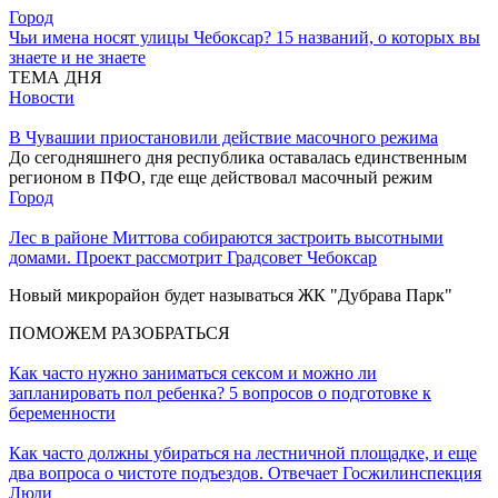
Город
Чьи имена носят улицы Чебоксар? 15 названий, о которых вы
знаете и не знаете
ТЕМА ДНЯ
Новости
В Чувашии приостановили действие масочного режима
До сегодняшнего дня республика оставалась единственным
регионом в ПФО, где еще действовал масочный режим
Город
Лес в районе Миттова собираются застроить высотными
домами. Проект рассмотрит Градсовет Чебоксар
Новый микрорайон будет называться ЖК "Дубрава Парк"
ПОМОЖЕМ РАЗОБРАТЬСЯ
Как часто нужно заниматься сексом и можно ли
запланировать пол ребенка? 5 вопросов о подготовке к
беременности
Как часто должны убираться на лестничной площадке, и еще
два вопроса о чистоте подъездов. Отвечает Госжилинспекция
Люди