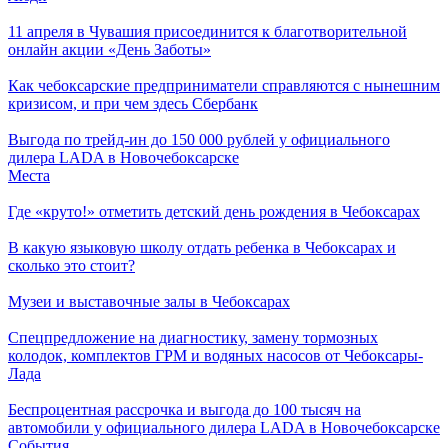
11 апреля в Чувашия присоединится к благотворительной
онлайн акции «День Заботы»
Как чебоксарские предприниматели справляются с нынешним
кризисом, и при чем здесь Сбербанк
Выгода по трейд-ин до 150 000 рублей у официального
дилера LADA в Новочебоксарске
Места
Где «круто!» отметить детский день рождения в Чебоксарах
В какую языковую школу отдать ребенка в Чебоксарах и
сколько это стоит?
Музеи и выставочные залы в Чебоксарах
Спецпредложение на диагностику, замену тормозных
колодок, комплектов ГРМ и водяных насосов от Чебоксары-
Лада
Беспроцентная рассрочка и выгода до 100 тысяч на
автомобили у официального дилера LADA в Новочебоксарске
События