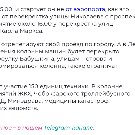
5.00, и стартует он не
от аэропорта
, как это
а от перекрестка улицы Николаева с проспе
ятие около 16.00 у перекрестка улиц
Карла Маркса.
 отрепетируют свой проезд по городу. А в Д
дения колонны машин будет перекрыто
реулку Бабушкина, улицам Петрова и
рмироваться колонна, также ограничат
т участие 150 единиц техники. В колонне
ятий ЖКХ, Чебоксарского троллейбусного
Д, Минздрава, медицины катастроф,
их ведомств.
сное – в нашем
Telegram-канале
.