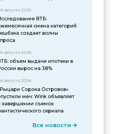
6 августа 2026
Исследование ВТБ:
ежемесячная смена категорий
кешбэка создает волны
спроса
6 августа 2026
ВТБ: объем выдачи ипотеки в
России вырос на 38%
6 августа 2026
«Рыцари Сорока Островов»
пустили меч: Wink объявляет
о завершении съемок
фантастического сериала
Все новости