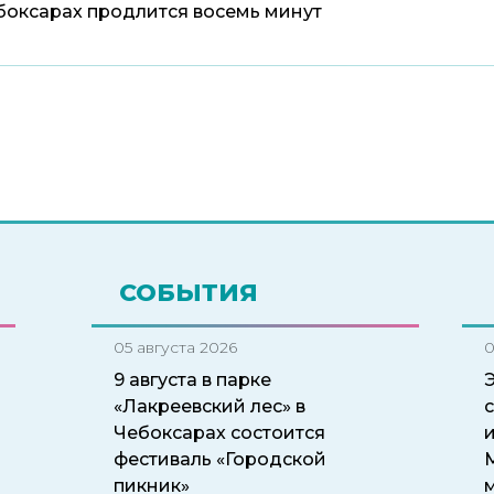
ебоксарах продлится восемь минут
СОБЫТИЯ
05 августа 2026
0
9 августа в парке
«Лакреевский лес» в
Чебоксарах состоится
и
фестиваль «Городской
пикник»