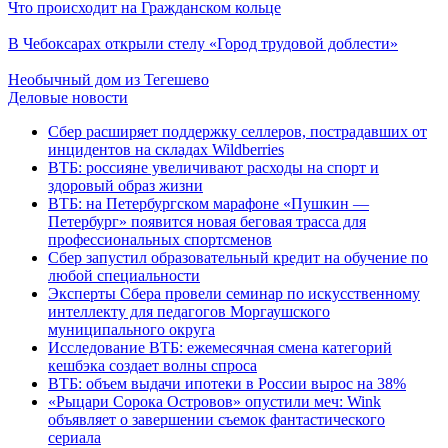
Что происходит на Гражданском кольце
В Чебоксарах открыли стелу «Город трудовой доблести»
Необычный дом из Тегешево
Деловые новости
Сбер расширяет поддержку селлеров, пострадавших от
инцидентов на складах Wildberries
ВТБ: россияне увеличивают расходы на спорт и
здоровый образ жизни
ВТБ: на Петербургском марафоне «Пушкин —
Петербург» появится новая беговая трасса для
профессиональных спортсменов
Сбер запустил образовательный кредит на обучение по
любой специальности
Эксперты Сбера провели семинар по искусственному
интеллекту для педагогов Моргаушского
муниципального округа
Исследование ВТБ: ежемесячная смена категорий
кешбэка создает волны спроса
ВТБ: объем выдачи ипотеки в России вырос на 38%
«Рыцари Сорока Островов» опустили меч: Wink
объявляет о завершении съемок фантастического
сериала