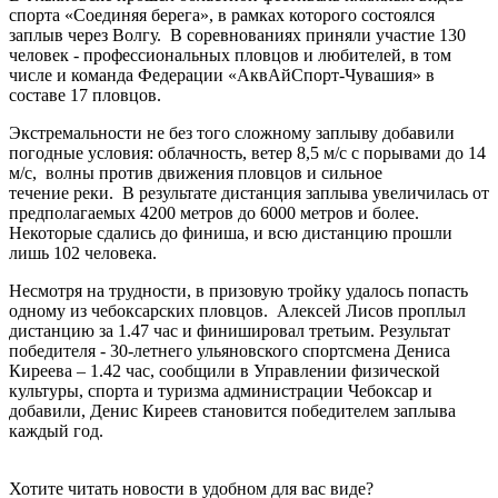
спорта «Соединяя берега», в рамках которого состоялся
заплыв через Волгу. В соревнованиях приняли участие 130
человек - профессиональных пловцов и любителей, в том
числе и команда Федерации «АквАйСпорт-Чувашия» в
составе 17 пловцов.
Экстремальности не без того сложному заплыву добавили
погодные условия: облачность, ветер 8,5 м/с с порывами до 14
м/с, волны против движения пловцов и сильное
течение реки. В результате дистанция заплыва увеличилась от
предполагаемых 4200 метров до 6000 метров и более.
Некоторые сдались до финиша, и всю дистанцию прошли
лишь 102 человека.
Несмотря на трудности, в призовую тройку удалось попасть
одному из чебоксарских пловцов. Алексей Лисов проплыл
дистанцию за 1.47 час и финишировал третьим. Результат
победителя - 30-летнего ульяновского спортсмена Дениса
Киреева – 1.42 час, сообщили в Управлении физической
культуры, спорта и туризма администрации Чебоксар и
добавили, Денис Киреев становится победителем заплыва
каждый год.
Хотите читать новости в удобном для вас виде?