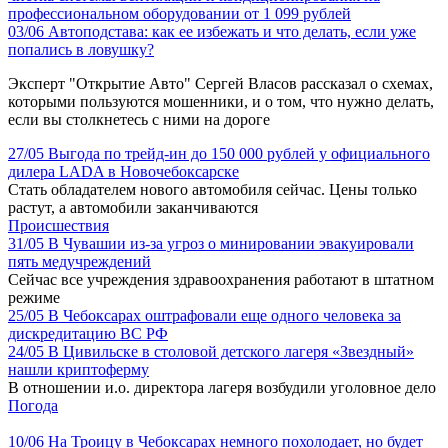
профессиональном оборудовании от 1 099 рублей
03/06
Автоподстава: как ее избежать и что делать, если уже
попались в ловушку?
Эксперт "Открытие Авто" Сергей Власов рассказал о схемах,
которыми пользуются мошенники, и о том, что нужно делать,
если вы столкнетесь с ними на дороге
27/05
Выгода по трейд-ин до 150 000 рублей у официального
дилера LADA в Новочебоксарске
Стать обладателем нового автомобиля сейчас. Цены только
растут, а автомобили заканчиваются
Происшествия
31/05
В Чувашии из-за угроз о минировании эвакуировали
пять медучреждений
Сейчас все учреждения здравоохранения работают в штатном
режиме
25/05
В Чебоксарах оштрафовали еще одного человека за
дискредитацию ВС РФ
24/05
В Цивильске в столовой детского лагеря «Звездный»
нашли криптоферму
В отношении и.о. директора лагеря возбудили уголовное дело
Погода
10/06
На Троицу в Чебоксарах немного похолодает, но будет