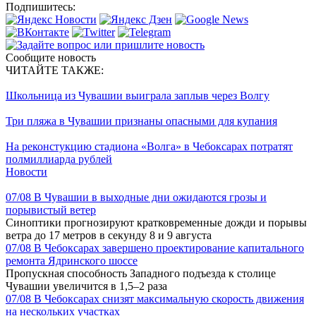
Подпишитесь:
Сообщите новость
ЧИТАЙТЕ ТАКЖЕ:
Школьница из Чувашии выиграла заплыв через Волгу
Три пляжа в Чувашии признаны опасными для купания
На реконстукцию стадиона «Волга» в Чебоксарах потратят
полмиллиарда рублей
Новости
07/08
В Чувашии в выходные дни ожидаются грозы и
порывистый ветер
Синоптики прогнозируют кратковременные дожди и порывы
ветра до 17 метров в секунду 8 и 9 августа
07/08
В Чебоксарах завершено проектирование капитального
ремонта Ядринского шоссе
Пропускная способность Западного подъезда к столице
Чувашии увеличится в 1,5–2 раза
07/08
В Чебоксарах снизят максимальную скорость движения
на нескольких участках