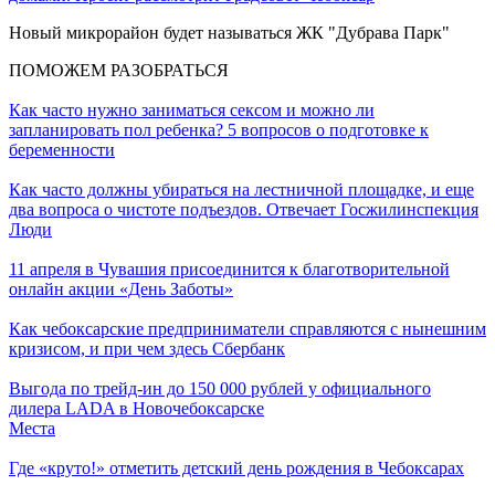
Новый микрорайон будет называться ЖК "Дубрава Парк"
ПОМОЖЕМ РАЗОБРАТЬСЯ
Как часто нужно заниматься сексом и можно ли
запланировать пол ребенка? 5 вопросов о подготовке к
беременности
Как часто должны убираться на лестничной площадке, и еще
два вопроса о чистоте подъездов. Отвечает Госжилинспекция
Люди
11 апреля в Чувашия присоединится к благотворительной
онлайн акции «День Заботы»
Как чебоксарские предприниматели справляются с нынешним
кризисом, и при чем здесь Сбербанк
Выгода по трейд-ин до 150 000 рублей у официального
дилера LADA в Новочебоксарске
Места
Где «круто!» отметить детский день рождения в Чебоксарах