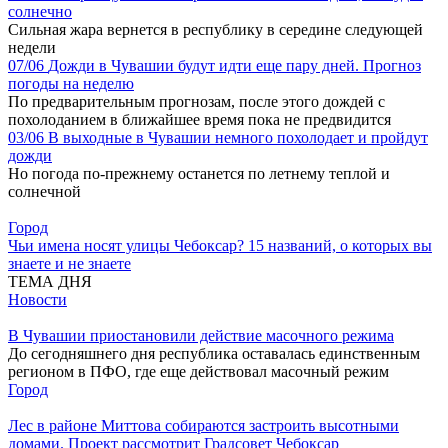
солнечно
Сильная жара вернется в республику в середине следующей
недели
07/06
Дожди в Чувашии будут идти еще пару дней. Прогноз
погоды на неделю
По предварительным прогнозам, после этого дождей с
похолоданием в ближайшее время пока не предвидится
03/06
В выходные в Чувашии немного похолодает и пройдут
дожди
Но погода по-прежнему останется по летнему теплой и
солнечной
Город
Чьи имена носят улицы Чебоксар? 15 названий, о которых вы
знаете и не знаете
ТЕМА ДНЯ
Новости
В Чувашии приостановили действие масочного режима
До сегодняшнего дня республика оставалась единственным
регионом в ПФО, где еще действовал масочный режим
Город
Лес в районе Миттова собираются застроить высотными
домами. Проект рассмотрит Градсовет Чебоксар