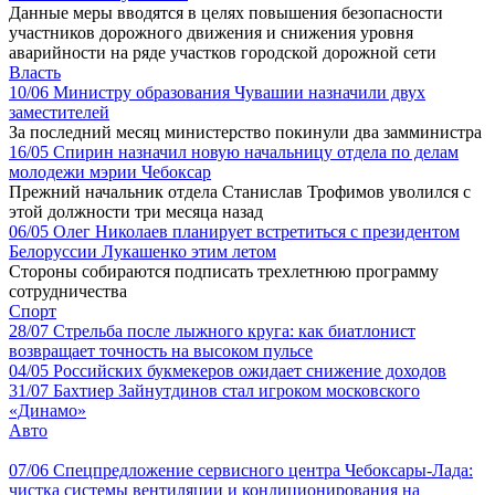
Данные меры вводятся в целях повышения безопасности
участников дорожного движения и снижения уровня
аварийности на ряде участков городской дорожной сети
Власть
10/06
Министру образования Чувашии назначили двух
заместителей
За последний месяц министерство покинули два замминистра
16/05
Спирин назначил новую начальницу отдела по делам
молодежи мэрии Чебоксар
Прежний начальник отдела Станислав Трофимов уволился с
этой должности три месяца назад
06/05
Олег Николаев планирует встретиться с президентом
Белоруссии Лукашенко этим летом
Стороны собираются подписать трехлетнюю программу
сотрудничества
Спорт
28/07
Стрельба после лыжного круга: как биатлонист
возвращает точность на высоком пульсе
04/05
Российских букмекеров ожидает снижение доходов
31/07
Бахтиер Зайнутдинов стал игроком московского
«Динамо»
Авто
07/06
Спецпредложение сервисного центра Чебоксары-Лада:
чистка системы вентиляции и кондиционирования на