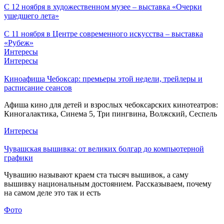
С 12 ноября в художественном музее – выставка «Очерки
ушедшего лета»
С 11 ноября в Центре современного искусства – выставка
«Рубеж»
Интересы
Интересы
Киноафиша Чебоксар: премьеры этой недели, трейлеры и
расписание сеансов
Афиша кино для детей и взрослых чебоксарских кинотеатров:
Киногалактика, Синема 5, Три пингвина, Волжский, Сеспель
Интересы
Чувашская вышивка: от великих болгар до компьютерной
графики
Чувашию называют краем ста тысяч вышивок, а саму
вышивку национальным достоянием. Рассказываем, почему
на самом деле это так и есть
Фото