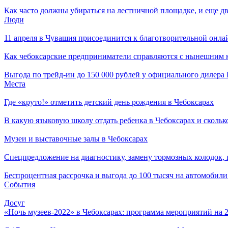
Как часто должны убираться на лестничной площадке, и еще дв
Люди
11 апреля в Чувашия присоединится к благотворительной онла
Как чебоксарские предприниматели справляются с нынешним к
Выгода по трейд-ин до 150 000 рублей у официального дилер
Места
Где «круто!» отметить детский день рождения в Чебоксарах
В какую языковую школу отдать ребенка в Чебоксарах и сколько
Музеи и выставочные залы в Чебоксарах
Спецпредложение на диагностику, замену тормозных колодок,
Беспроцентная рассрочка и выгода до 100 тысяч на автомоби
События
Досуг
«Ночь музеев-2022» в Чебоксарах: программа мероприятий на 2