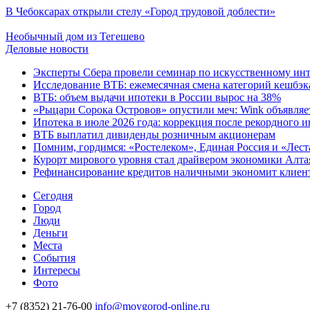
В Чебоксарах открыли стелу «Город трудовой доблести»
Необычный дом из Тегешево
Деловые новости
Эксперты Сбера провели семинар по искусственному инт
Исследование ВТБ: ежемесячная смена категорий кешбэка
ВТБ: объем выдачи ипотеки в России вырос на 38%
«Рыцари Сорока Островов» опустили меч: Wink объявляет
Ипотека в июле 2026 года: коррекция после рекордного 
ВТБ выплатил дивиденды розничным акционерам
Помним, гордимся: «Ростелеком», Единая Россия и «Лест
Курорт мирового уровня стал драйвером экономики Алта
Рефинансирование кредитов наличными экономит клиент
Cегодня
Город
Люди
Деньги
Места
События
Интересы
Фото
+7 (8352) 21-76-00
info@moygorod-online.ru