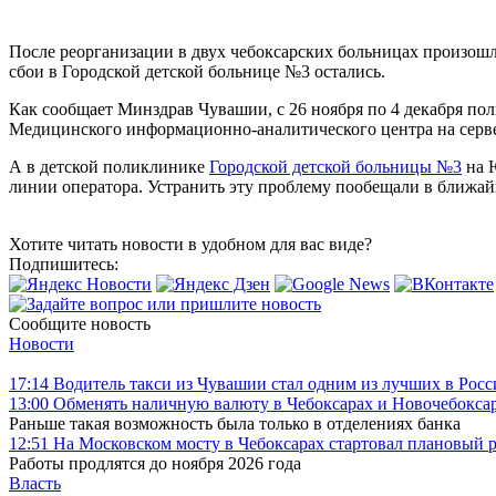
После реорганизации в двух чебоксарских больницах произошли
сбои в Городской детской больнице №3 остались.
Как сообщает Минздрав Чувашии, с 26 ноября по 4 декабря по
Медицинского информационно-аналитического центра на сервер
А в детской поликлинике
Городской детской больницы №3
на Ю
линии оператора. Устранить эту проблему пообещали в ближа
Хотите читать новости в удобном для вас виде?
Подпишитесь:
Сообщите новость
Новости
17:14
Водитель такси из Чувашии стал одним из лучших в Росс
13:00
Обменять наличную валюту в Чебоксарах и Новочебоксар
Раньше такая возможность была только в отделениях банка
12:51
На Московском мосту в Чебоксарах стартовал плановый 
Работы продлятся до ноября 2026 года
Власть