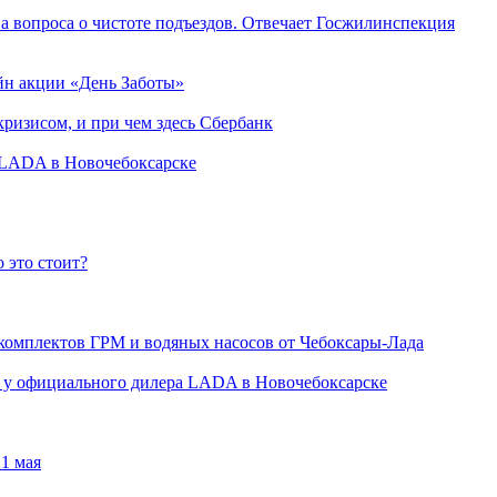
а вопроса о чистоте подъездов. Отвечает Госжилинспекция
йн акции «День Заботы»
ризисом, и при чем здесь Сбербанк
а LADA в Новочебоксарске
 это стоит?
 комплектов ГРМ и водяных насосов от Чебоксары-Лада
ли у официального дилера LADA в Новочебоксарске
1 мая