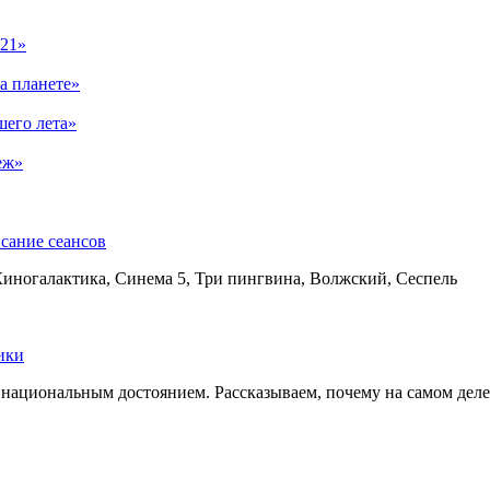
021»
а планете»
шего лета»
еж»
сание сеансов
Киногалактика, Синема 5, Три пингвина, Волжский, Сеспель
ики
ациональным достоянием. Рассказываем, почему на самом деле э