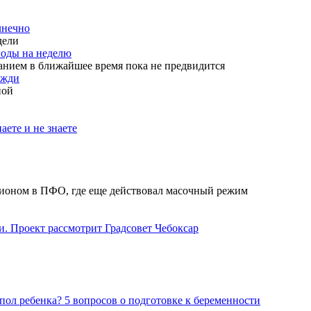
лнечно
дели
годы на неделю
анием в ближайшее время пока не предвидится
ожди
ной
аете и не знаете
гионом в ПФО, где еще действовал масочный режим
. Проект рассмотрит Градсовет Чебоксар
пол ребенка? 5 вопросов о подготовке к беременности