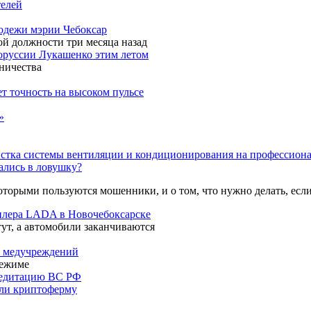
телей
лодежи мэрии Чебоксар
й должности три месяца назад
лоруссии Лукашенко этим летом
ничества
т точность на высоком пульсе
»
стка системы вентиляции и кондиционирования на профессиона
пались в ловушку?
оторыми пользуются мошенники, и о том, что нужно делать, если
дилера LADA в Новочебоксарске
тут, а автомобили заканчиваются
ь медучреждений
режиме
кредитацию ВС РФ
шли криптоферму