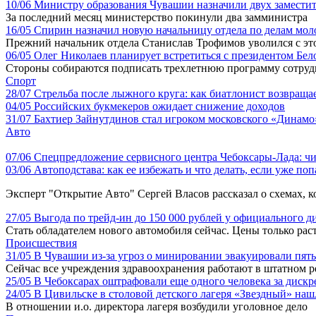
10/06
Министру образования Чувашии назначили двух замести
За последний месяц министерство покинули два замминистра
16/05
Спирин назначил новую начальницу отдела по делам мо
Прежний начальник отдела Станислав Трофимов уволился с это
06/05
Олег Николаев планирует встретиться с президентом Бе
Стороны собираются подписать трехлетнюю программу сотруд
Спорт
28/07
Стрельба после лыжного круга: как биатлонист возвращае
04/05
Российских букмекеров ожидает снижение доходов
31/07
Бахтиер Зайнутдинов стал игроком московского «Динамо
Авто
07/06
Спецпредложение сервисного центра Чебоксары-Лада: чи
03/06
Автоподстава: как ее избежать и что делать, если уже по
Эксперт "Открытие Авто" Сергей Власов рассказал о схемах, к
27/05
Выгода по трейд-ин до 150 000 рублей у официального 
Стать обладателем нового автомобиля сейчас. Цены только рас
Происшествия
31/05
В Чувашии из-за угроз о минировании эвакуировали пят
Сейчас все учреждения здравоохранения работают в штатном 
25/05
В Чебоксарах оштрафовали еще одного человека за дис
24/05
В Цивильске в столовой детского лагеря «Звездный» на
В отношении и.о. директора лагеря возбудили уголовное дело