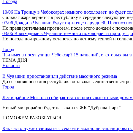
Погода
10/06
На Троицу в Чебоксарах немного похолодает, но будет со
Сильная жара вернется в республику в середине следующей не
07/06
Дожди в Чувашии будут идти еще пару дней. Прогноз по
По предварительным прогнозам, после этого дождей с похолод
03/06
В выходные в Чувашии немного похолодает и пройдут д
Но погода по-прежнему останется по летнему теплой и солнеч
Город
Чьи имена носят улицы Чебоксар? 15 названий, о которых вы зн
ТЕМА ДНЯ
Новости
В Чувашии приостановили действие масочного режима
До сегодняшнего дня республика оставалась единственным ре
Город
Лес в районе Миттова собираются застроить высотными домами
Новый микрорайон будет называться ЖК "Дубрава Парк"
ПОМОЖЕМ РАЗОБРАТЬСЯ
Как часто нужно заниматься сексом и можно ли запланировать 