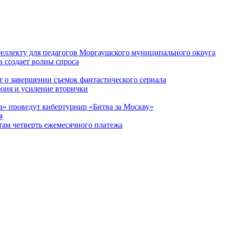
еллекту для педагогов Моргаушского муниципального округа
 создает волны спроса
 о завершении съемок фантастического сериала
июня и усиление вторички
а» проведут кибертурнир «Битва за Москву»
я
ам четверть ежемесячного платежа