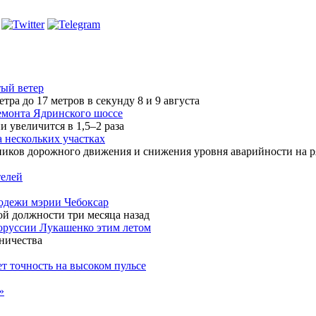
ый ветер
а до 17 метров в секунду 8 и 9 августа
емонта Ядринского шоссе
 увеличится в 1,5–2 раза
 нескольких участках
ников дорожного движения и снижения уровня аварийности на р
телей
лодежи мэрии Чебоксар
й должности три месяца назад
лоруссии Лукашенко этим летом
ничества
т точность на высоком пульсе
»