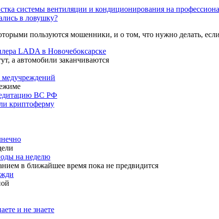
стка системы вентиляции и кондиционирования на профессиона
пались в ловушку?
оторыми пользуются мошенники, и о том, что нужно делать, если
дилера LADA в Новочебоксарске
тут, а автомобили заканчиваются
ь медучреждений
режиме
кредитацию ВС РФ
шли криптоферму
лнечно
дели
годы на неделю
анием в ближайшее время пока не предвидится
ожди
ной
аете и не знаете