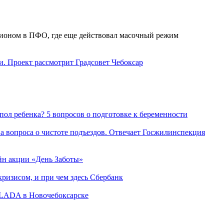
гионом в ПФО, где еще действовал масочный режим
. Проект рассмотрит Градсовет Чебоксар
пол ребенка? 5 вопросов о подготовке к беременности
а вопроса о чистоте подъездов. Отвечает Госжилинспекция
йн акции «День Заботы»
ризисом, и при чем здесь Сбербанк
а LADA в Новочебоксарске