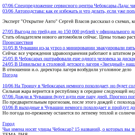
07/06
Спецпредложение сервисного центра Чебоксары-Лада: чи
03/06
Автоподстава: как ее избежать и что делать, если уже по
Эксперт "Открытие Авто" Сергей Власов рассказал о схемах, к
27/05
Выгода по трейд-ин до 150 000 рублей у официального 
Стать обладателем нового автомобиля сейчас. Цены только рас
Происшествия
31/05
В Чувашии из-за угроз о минировании эвакуировали пят
Сейчас все учреждения здравоохранения работают в штатном 
25/05
В Чебоксарах оштрафовали еще одного человека за дис
24/05
В Цивильске в столовой детского лагеря «Звездный» на
В отношении и.о. директора лагеря возбудили уголовное дело
Погода
10/06
На Троицу в Чебоксарах немного похолодает, но будет со
Сильная жара вернется в республику в середине следующей не
07/06
Дожди в Чувашии будут идти еще пару дней. Прогноз по
По предварительным прогнозам, после этого дождей с похолод
03/06
В выходные в Чувашии немного похолодает и пройдут д
Но погода по-прежнему останется по летнему теплой и солнеч
Город
Чьи имена носят улицы Чебоксар? 15 названий, о которых вы зн
ТЕМА ДНЯ