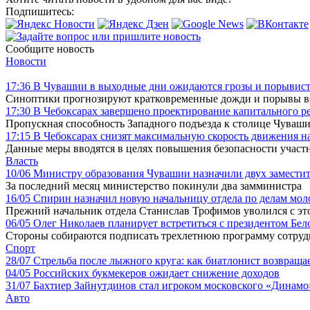
Подпишитесь:
Сообщите новость
Новости
17:36
В Чувашии в выходные дни ожидаются грозы и порывист
Синоптики прогнозируют кратковременные дожди и порывы ветр
17:30
В Чебоксарах завершено проектирование капитального р
Пропускная способность Западного подъезда к столице Чувашии
17:15
В Чебоксарах снизят максимальную скорость движения на
Данные меры вводятся в целях повышения безопасности участ
Власть
10/06
Министру образования Чувашии назначили двух замести
За последний месяц министерство покинули два замминистра
16/05
Спирин назначил новую начальницу отдела по делам мо
Прежний начальник отдела Станислав Трофимов уволился с это
06/05
Олег Николаев планирует встретиться с президентом Бе
Стороны собираются подписать трехлетнюю программу сотруд
Спорт
28/07
Стрельба после лыжного круга: как биатлонист возвращае
04/05
Российских букмекеров ожидает снижение доходов
31/07
Бахтиер Зайнутдинов стал игроком московского «Динамо
Авто