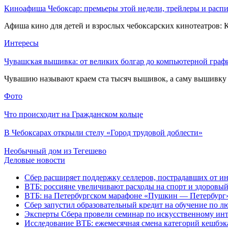
Киноафиша Чебоксар: премьеры этой недели, трейлеры и распи
Афиша кино для детей и взрослых чебоксарских кинотеатров: 
Интересы
Чувашская вышивка: от великих болгар до компьютерной граф
Чувашию называют краем ста тысяч вышивок, а саму вышивку н
Фото
Что происходит на Гражданском кольце
В Чебоксарах открыли стелу «Город трудовой доблести»
Необычный дом из Тегешево
Деловые новости
Сбер расширяет поддержку селлеров, пострадавших от инц
ВТБ: россияне увеличивают расходы на спорт и здоровый
ВТБ: на Петербургском марафоне «Пушкин — Петербург» 
Сбер запустил образовательный кредит на обучение по 
Эксперты Сбера провели семинар по искусственному инт
Исследование ВТБ: ежемесячная смена категорий кешбэка