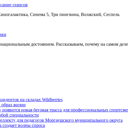
сание сеансов
Киногалактика, Синема 5, Три пингвина, Волжский, Сеспель
ики
ациональным достоянием. Рассказываем, почему на самом деле э
идентов на складах Wildberries
 образ жизни
появится новая беговая трасса для профессиональных спортсм
любой специальности
еллекту для педагогов Моргаушского муниципального округа
 создает волны спроса