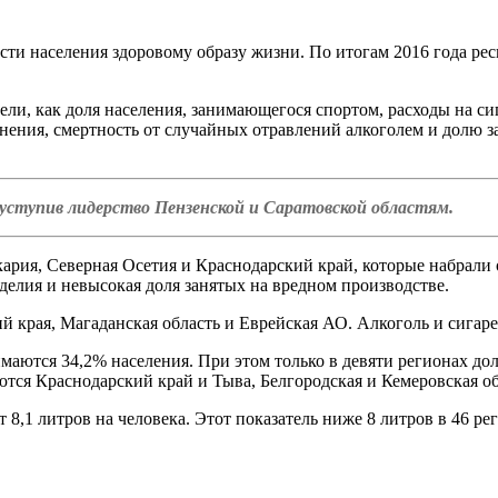
ти населения здоровому образу жизни. По итогам 2016 года рес
ели, как доля населения, занимающегося спортом, расходы на с
нения, смертность от случайных отравлений алкоголем и долю з
 уступив лидерство Пензенской и Саратовской областям.
ария, Северная Осетия и Краснодарский край, которые набрали о
делия и невысокая доля занятых на вредном производстве.
ий края, Магаданская область и Еврейская АО. Алкоголь и сигаре
маются 34,2% населения. При этом только в девяти регионах дол
тся Краснодарский край и Тыва, Белгородская и Кемеровская об
ет 8,1 литров на человека. Этот показатель ниже 8 литров в 46