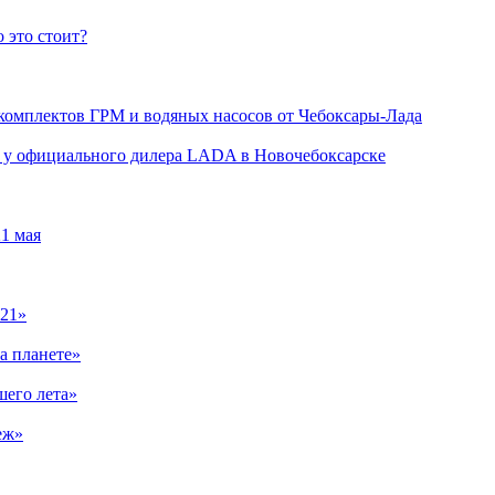
 это стоит?
 комплектов ГРМ и водяных насосов от Чебоксары-Лада
ли у официального дилера LADA в Новочебоксарске
1 мая
021»
а планете»
шего лета»
еж»