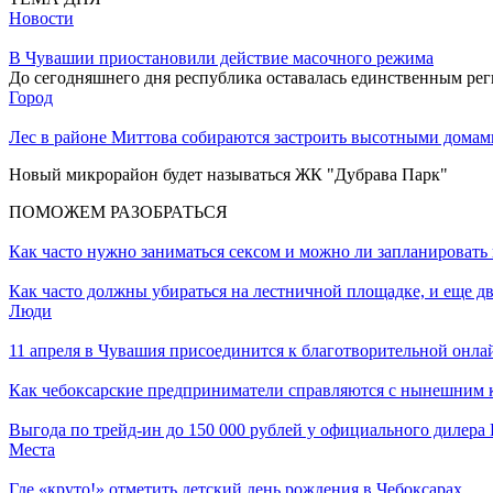
Новости
В Чувашии приостановили действие масочного режима
До сегодняшнего дня республика оставалась единственным ре
Город
Лес в районе Миттова собираются застроить высотными домами
Новый микрорайон будет называться ЖК "Дубрава Парк"
ПОМОЖЕМ РАЗОБРАТЬСЯ
Как часто нужно заниматься сексом и можно ли запланировать 
Как часто должны убираться на лестничной площадке, и еще дв
Люди
11 апреля в Чувашия присоединится к благотворительной онла
Как чебоксарские предприниматели справляются с нынешним к
Выгода по трейд-ин до 150 000 рублей у официального дилер
Места
Где «круто!» отметить детский день рождения в Чебоксарах