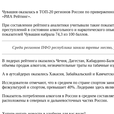
Чувашия оказалась в ТОП-20 регионов России по приверженнос
«РИА Рейтинг».
При составлении рейтинга аналитики учитывали такие показат
преступлений в состоянии алкогольного и наркотического опья
показателей Чувашия набрала 74,3 из 100 баллов.
Среди регионов ПФО республика заняла третье место,
В лидерах рейтинга оказались Чечня, Дагестан, Кабардино-Балк
объемы продаж алкоголя, незначительные траты на табачные из
А в аутсайдерах оказались Хакасия, Забайкальский и Камчатск
Исследователи отмечают, что в среднем по стране спортом зани
физкультурой и спортом, превышает 40%. Лидерами здесь являю
Показатель потребления алкоголя в России в среднем составля
расположены в северных и дальневосточных частях России.
Хотите читать новости в удобном для вас виде?