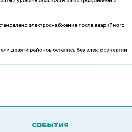
елтый уровень опасности из-за гроз, ливней и
становлено электроснабжение после аварийного
ели девяти районов остались без электроэнергии
СОБЫТИЯ