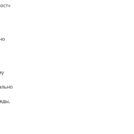
ост»
но
му
ально
еды,