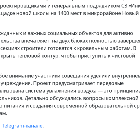
проектировщиками и генеральным подрядчиком СЗ «Инк
щадке новой школы на 1400 мест в микрорайоне Новый
ожданных и важных социальных объектов для активно
льства впечатляет: на двух блоках полностью заверше
 секциях строители готовятся к кровельным работам. В
крыть тепловой контур, чтобы приступить к чистовой
бое внимание участники совещания уделили внутренне
учреждения. Проект предусматривает передовые
ализована система увлажнения воздуха — это принципи
ольников. Детально обсуждались вопросы комплексной
о питания и создания современной образовательной ср
ам.
м
Telegram-канале
.