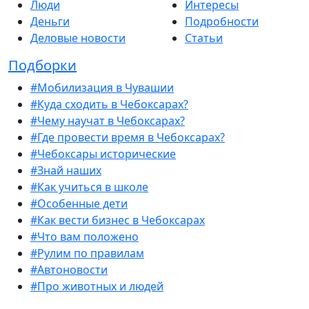
Люди
Интересы
Деньги
Подробности
Деловые новости
Статьи
Подборки
#Мобилизация в Чувашии
#Куда сходить в Чебоксарах?
#Чему научат в Чебоксарах?
#Где провести время в Чебоксарах?
#Чебоксары исторические
#Знай наших
#Как учиться в школе
#Особенные дети
#Как вести бизнес в Чебоксарах
#Что вам положено
#Рулим по правилам
#Автоновости
#Про животных и людей