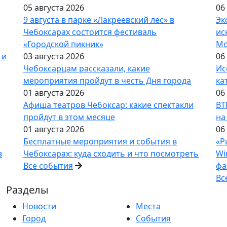
05 августа 2026
06
9 августа в парке «Лакреевский лес» в
Эк
Чебоксарах состоится фестиваль
ис
«Городской пикник»
Мо
 и
03 августа 2026
06
Чебоксарцам рассказали, какие
Ис
мероприятия пройдут в честь Дня города
ка
01 августа 2026
06
Афиша театров Чебоксар: какие спектакли
ВТ
пройдут в этом месяце
на
01 августа 2026
06
Бесплатные мероприятия и события в
«Р
в
Чебоксарах: куда сходить и что посмотреть
Wi
Все события
фа
Вс
Разделы
Новости
Места
Город
События