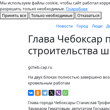
Мы используем файлы cookie, чтобы сайт работал коррек
разрешить только необходимые.
Подробнее
Принять все
Только необходимые
Отказаться
Новости
Город
Люди
Д
Глава Чебоксар 
строительства ш
gcheb.cap.ru
На двух блоках полностью завершено возв
кровельным работам
Глава города Чебоксары Станислав Троф
Эдуардом Гиматовым, депутатом Государ