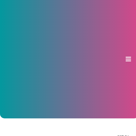
Команда из Чувашии стала
второй в слете поисковых
отрядов «Никто не забыт»
28 октября 2014, 15:23
cap.ru