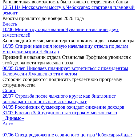
Раньше такая возможность была только в отделениях банка
12:51
На Московском мосту в Чебоксарах стартовал плановый
ремонт
Работы продлятся до ноября 2026 года
Власть
10/06
Министру образования Чувашии назначили двух
заместителей
За последний месяц министерство покинули два замминистра
16/05
Спирин назначил новую начальницу отдела по делам
молодежи мэрии Чебоксар
Прежний начальник отдела Станислав Трофимов уволился с
этой должности три месяца назад
06/05
Олег Николаев планирует встретиться с президентом
Белоруссии Лукашенко этим летом
Стороны собираются подписать трехлетнюю программу
сотрудничества
Спорт
28/07
Стрельба после лыжного круга: как биатлонист
возвращает точность на высоком пульсе
04/05
Российских букмекеров ожидает снижение доходов
31/07
Бахтиер Зайнутдинов стал игроком московского
«Динамо»
Авто
07/06
Спецпредложение сервисного центра Чебоксары-Лада: