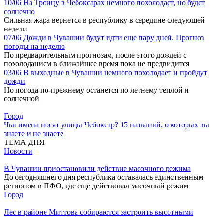
10/06
На Троицу в Чебоксарах немного похолодает, но будет
солнечно
Сильная жара вернется в республику в середине следующей
недели
07/06
Дожди в Чувашии будут идти еще пару дней. Прогноз
погоды на неделю
По предварительным прогнозам, после этого дождей с
похолоданием в ближайшее время пока не предвидится
03/06
В выходные в Чувашии немного похолодает и пройдут
дожди
Но погода по-прежнему останется по летнему теплой и
солнечной
Город
Чьи имена носят улицы Чебоксар? 15 названий, о которых вы
знаете и не знаете
ТЕМА ДНЯ
Новости
В Чувашии приостановили действие масочного режима
До сегодняшнего дня республика оставалась единственным
регионом в ПФО, где еще действовал масочный режим
Город
Лес в районе Миттова собираются застроить высотными