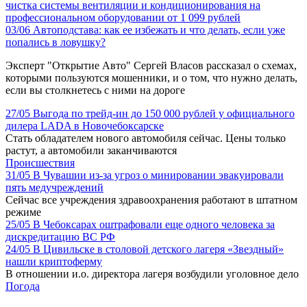
чистка системы вентиляции и кондиционирования на
профессиональном оборудовании от 1 099 рублей
03/06
Автоподстава: как ее избежать и что делать, если уже
попались в ловушку?
Эксперт "Открытие Авто" Сергей Власов рассказал о схемах,
которыми пользуются мошенники, и о том, что нужно делать,
если вы столкнетесь с ними на дороге
27/05
Выгода по трейд-ин до 150 000 рублей у официального
дилера LADA в Новочебоксарске
Стать обладателем нового автомобиля сейчас. Цены только
растут, а автомобили заканчиваются
Происшествия
31/05
В Чувашии из-за угроз о минировании эвакуировали
пять медучреждений
Сейчас все учреждения здравоохранения работают в штатном
режиме
25/05
В Чебоксарах оштрафовали еще одного человека за
дискредитацию ВС РФ
24/05
В Цивильске в столовой детского лагеря «Звездный»
нашли криптоферму
В отношении и.о. директора лагеря возбудили уголовное дело
Погода