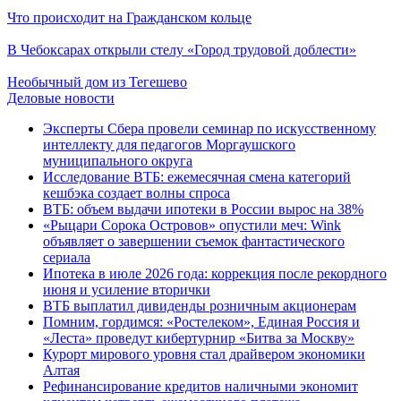
Что происходит на Гражданском кольце
В Чебоксарах открыли стелу «Город трудовой доблести»
Необычный дом из Тегешево
Деловые новости
Эксперты Сбера провели семинар по искусственному
интеллекту для педагогов Моргаушского
муниципального округа
Исследование ВТБ: ежемесячная смена категорий
кешбэка создает волны спроса
ВТБ: объем выдачи ипотеки в России вырос на 38%
«Рыцари Сорока Островов» опустили меч: Wink
объявляет о завершении съемок фантастического
сериала
Ипотека в июле 2026 года: коррекция после рекордного
июня и усиление вторички
ВТБ выплатил дивиденды розничным акционерам
Помним, гордимся: «Ростелеком», Единая Россия и
«Леста» проведут кибертурнир «Битва за Москву»
Курорт мирового уровня стал драйвером экономики
Алтая
Рефинансирование кредитов наличными экономит