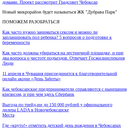
домами. Проект рассмотрит Градсовет Чебоксар
Новый микрорайон будет называться ЖК "Дубрава Парк"
ПОМОЖЕМ РАЗОБРАТЬСЯ
Как часто нужно заниматься сексом и можно ли
запланировать пол ребенка? 5 вопросов о подготовке к
беременности
Как часто должны убираться на лестничной площадке, и еще
два вопроса о чистоте подъездов. Отвечает Госжилинспекция
Люди
11 апреля в Чувашия присоединится к благотворительной
онлайн акции «День Заботы»
Как чебоксарские предприниматели справляются с нынешним
кризисом, и при чем здесь Сбербанк
Выгода по трейд-ин до 150 000 рублей у официального
дилера LADA в Новочебоксарске
Места
Где «круто!» отметить детский день рождения в Чебоксарах