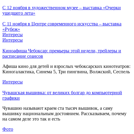
С 12 ноября в художественном музее – выставка «Очерки
ушедшего лета»
С 11 ноября в Центре современного искусства – выставка
«Рубеж»
Интересы
Интересы
Киноафиша Чебоксар: премьеры этой недели, трейлеры и
расписание сеансов
Афиша кино для детей и взрослых чебоксарских кинотеатров:
Киногалактика, Синема 5, Три пингвина, Волжский, Сеспель
Интересы
Чувашская вышивка: от великих болгар до компьютерной
графики
Чувашию называют краем ста тысяч вышивок, а саму
вышивку национальным достоянием. Рассказываем, почему
на самом деле это так и есть
Фото