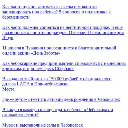
Как часто нужно заниматься сексом и можно ли
запланировать пол ребенка? 5 вопросов о подготовке к
беременности
Как часто должны убираться на лестничной площадке, и еще
два вопроса о чистоте подъездов. Отвечает Госжилинспекция
Люди
11 апреля в Чувашия присоединится к благотворительной
онлайн акции «День Заботы»
Как чебоксарские предприниматели справляются с нынешним
кризисом, и при чем здесь Сбербанк
Выгода по трейд-ин до 150 000 рублей у официального
дилера LADA в Новочебоксарске
Места
Где «круто!» отметить детский день рождения в Чебоксарах
В какую языковую школу отдать ребенка в Чебоксарах и
сколько это стоит?
Музеи и выставочные залы в Чебоксарах