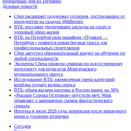
Необычный дом из Тегешево
Деловые новости
Сбер расширяет поддержку селлеров, пострадавших от
инцидентов на складах Wildberries
ВТБ: россияне увеличивают расходы на спорт и
здоровый образ жизни
ВТБ: на Петербургском марафоне «Пушкин —
Петербург» появится новая беговая трасса для
профессиональных спортсменов
Сбер запустил образовательный кредит на обучение по
любой специальности
Эксперты Сбера провели семинар по искусственному
интеллекту для педагогов Моргаушского
муниципального округа
Исследование ВТБ: ежемесячная смена категорий
кешбэка создает волны спроса
ВТБ: объем выдачи ипотеки в России вырос на 38%
«Рыцари Сорока Островов» опустили меч: Wink
объявляет о завершении съемок фантастического
сериала
Ипотека в июле 2026 года: коррекция после рекордного
июня и усиление вторички
Cегодня