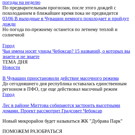
погоды на неделю
По предварительным прогнозам, после этого дождей с
похолоданием в ближайшее время пока не предвидится
03/06
В выходные в Чувашии немного похолодает и пройдут
дожди
Но погода по-прежнему останется по летнему теплой и
солнечной
Город
Чьи имена носят улицы Чебоксар? 15 названий, о которых вы
знаете и не знаете
ТЕМА ДНЯ
Новости
В Чувашии приостановили действие масочного режима
До сегодняшнего дня республика оставалась единственным
регионом в ПФО, где еще действовал масочный режим
Город
Лес в районе Миттова собираются застроить высотными
домами. Проект рассмотрит Градсовет Чебоксар
Новый микрорайон будет называться ЖК "Дубрава Парк"
ПОМОЖЕМ РАЗОБРАТЬСЯ