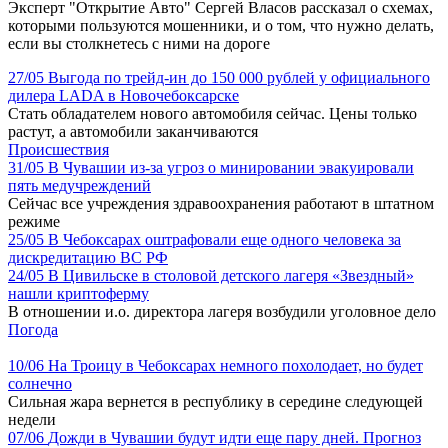
Эксперт "Открытие Авто" Сергей Власов рассказал о схемах,
которыми пользуются мошенники, и о том, что нужно делать,
если вы столкнетесь с ними на дороге
27/05
Выгода по трейд-ин до 150 000 рублей у официального
дилера LADA в Новочебоксарске
Стать обладателем нового автомобиля сейчас. Цены только
растут, а автомобили заканчиваются
Происшествия
31/05
В Чувашии из-за угроз о минировании эвакуировали
пять медучреждений
Сейчас все учреждения здравоохранения работают в штатном
режиме
25/05
В Чебоксарах оштрафовали еще одного человека за
дискредитацию ВС РФ
24/05
В Цивильске в столовой детского лагеря «Звездный»
нашли криптоферму
В отношении и.о. директора лагеря возбудили уголовное дело
Погода
10/06
На Троицу в Чебоксарах немного похолодает, но будет
солнечно
Сильная жара вернется в республику в середине следующей
недели
07/06
Дожди в Чувашии будут идти еще пару дней. Прогноз