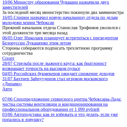
10/06
Министру образования Чувашии назначили двух
заместителей
За последний месяц министерство покинули два замминистра
16/05
Спирин назначил новую начальницу отдела по делам
молодежи мэрии Чебоксар
Прежний начальник отдела Станислав Трофимов уволился с
этой должности три месяца назад
06/05
Олег Николаев планирует встретиться с президентом
Белоруссии Лукашенко этим летом
Стороны собираются подписать трехлетнюю программу
сотрудничества
Спорт
28/07
Стрельба после лыжного круга: как биатлонист
возвращает точность на высоком пульсе
04/05
Российских букмекеров ожидает снижение доходов
31/07
Бахтиер Зайнутдинов стал игроком московского
«Динамо»
Авто
07/06
Спецпредложение сервисного центра Чебоксары-Лада:
чистка системы вентиляции и кондиционирования на
профессиональном оборудовании от 1 099 рублей
03/06
Автоподстава: как ее избежать и что делать, если уже
попались в ловушку?