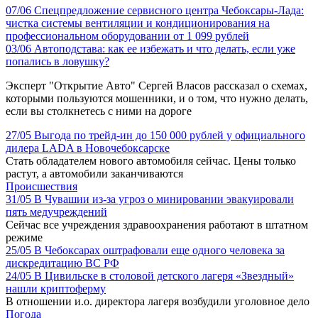
07/06
Спецпредложение сервисного центра Чебоксары-Лада:
чистка системы вентиляции и кондиционирования на
профессиональном оборудовании от 1 099 рублей
03/06
Автоподстава: как ее избежать и что делать, если уже
попались в ловушку?
Эксперт "Открытие Авто" Сергей Власов рассказал о схемах,
которыми пользуются мошенники, и о том, что нужно делать,
если вы столкнетесь с ними на дороге
27/05
Выгода по трейд-ин до 150 000 рублей у официального
дилера LADA в Новочебоксарске
Стать обладателем нового автомобиля сейчас. Цены только
растут, а автомобили заканчиваются
Происшествия
31/05
В Чувашии из-за угроз о минировании эвакуировали
пять медучреждений
Сейчас все учреждения здравоохранения работают в штатном
режиме
25/05
В Чебоксарах оштрафовали еще одного человека за
дискредитацию ВС РФ
24/05
В Цивильске в столовой детского лагеря «Звездный»
нашли криптоферму
В отношении и.о. директора лагеря возбудили уголовное дело
Погода