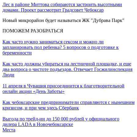
Лес в районе Миттова собираются застроить высотными
домами. Проект рассмотрит Градсовет Чебоксар
Новый микрорайон будет называться ЖК "Дубрава Парк"
ПОМОЖЕМ РАЗОБРАТЬСЯ
Как часто нужно заниматься сексом и можно ли
запланировать пол ребенка? 5 вопросов о подготовке к
беременности
Как часто должны убираться на лестничной площадке, и еще
два вопроса о чистоте подъездов. Отвечает Госжилинспекция
Люди
11 апреля в Чувашия присоединится к благотворительной
онлайн акции «День Заботы»
Как чебоксарские предприниматели справляются с нынешним
кризисом, и при чем здесь Сбербанк
Выгода по трейд-ин до 150 000 рублей у официального
дилера LADA в Новочебоксарске
Места