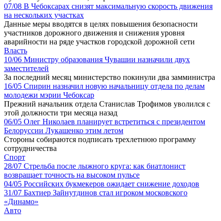
07/08
В Чебоксарах снизят максимальную скорость движения
на нескольких участках
Данные меры вводятся в целях повышения безопасности
участников дорожного движения и снижения уровня
аварийности на ряде участков городской дорожной сети
Власть
10/06
Министру образования Чувашии назначили двух
заместителей
За последний месяц министерство покинули два замминистра
16/05
Спирин назначил новую начальницу отдела по делам
молодежи мэрии Чебоксар
Прежний начальник отдела Станислав Трофимов уволился с
этой должности три месяца назад
06/05
Олег Николаев планирует встретиться с президентом
Белоруссии Лукашенко этим летом
Стороны собираются подписать трехлетнюю программу
сотрудничества
Спорт
28/07
Стрельба после лыжного круга: как биатлонист
возвращает точность на высоком пульсе
04/05
Российских букмекеров ожидает снижение доходов
31/07
Бахтиер Зайнутдинов стал игроком московского
«Динамо»
Авто