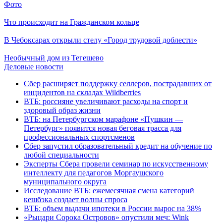
Фото
Что происходит на Гражданском кольце
В Чебоксарах открыли стелу «Город трудовой доблести»
Необычный дом из Тегешево
Деловые новости
Сбер расширяет поддержку селлеров, пострадавших от
инцидентов на складах Wildberries
ВТБ: россияне увеличивают расходы на спорт и
здоровый образ жизни
ВТБ: на Петербургском марафоне «Пушкин —
Петербург» появится новая беговая трасса для
профессиональных спортсменов
Сбер запустил образовательный кредит на обучение по
любой специальности
Эксперты Сбера провели семинар по искусственному
интеллекту для педагогов Моргаушского
муниципального округа
Исследование ВТБ: ежемесячная смена категорий
кешбэка создает волны спроса
ВТБ: объем выдачи ипотеки в России вырос на 38%
«Рыцари Сорока Островов» опустили меч: Wink