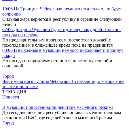
10/06
На Троицу в Чебоксарах немного похолодает, но будет
солнечно
Сильная жара вернется в республику в середине следующей
недели
07/06
Дожди в Чувашии будут идти еще пару дней. Прогноз
погоды на неделю
По предварительным прогнозам, после этого дождей с
похолоданием в ближайшее время пока не предвидится
03/06
В выходные в Чувашии немного похолодает и пройдут
дожди
Но погода по-прежнему останется по летнему теплой и
солнечной
Город
Чьи имена носят улицы Чебоксар? 15 названий, о которых вы
знаете и не знаете
ТЕМА ДНЯ
Новости
В Чувашии приостановили действие масочного режима
До сегодняшнего дня республика оставалась единственным
регионом в ПФО, где еще действовал масочный режим
Город