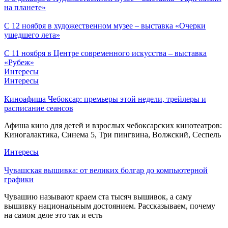
на планете»
С 12 ноября в художественном музее – выставка «Очерки
ушедшего лета»
С 11 ноября в Центре современного искусства – выставка
«Рубеж»
Интересы
Интересы
Киноафиша Чебоксар: премьеры этой недели, трейлеры и
расписание сеансов
Афиша кино для детей и взрослых чебоксарских кинотеатров:
Киногалактика, Синема 5, Три пингвина, Волжский, Сеспель
Интересы
Чувашская вышивка: от великих болгар до компьютерной
графики
Чувашию называют краем ста тысяч вышивок, а саму
вышивку национальным достоянием. Рассказываем, почему
на самом деле это так и есть