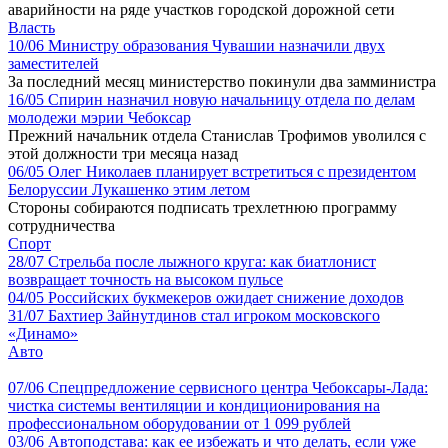
аварийности на ряде участков городской дорожной сети
Власть
10/06
Министру образования Чувашии назначили двух
заместителей
За последний месяц министерство покинули два замминистра
16/05
Спирин назначил новую начальницу отдела по делам
молодежи мэрии Чебоксар
Прежний начальник отдела Станислав Трофимов уволился с
этой должности три месяца назад
06/05
Олег Николаев планирует встретиться с президентом
Белоруссии Лукашенко этим летом
Стороны собираются подписать трехлетнюю программу
сотрудничества
Спорт
28/07
Стрельба после лыжного круга: как биатлонист
возвращает точность на высоком пульсе
04/05
Российских букмекеров ожидает снижение доходов
31/07
Бахтиер Зайнутдинов стал игроком московского
«Динамо»
Авто
07/06
Спецпредложение сервисного центра Чебоксары-Лада:
чистка системы вентиляции и кондиционирования на
профессиональном оборудовании от 1 099 рублей
03/06
Автоподстава: как ее избежать и что делать, если уже