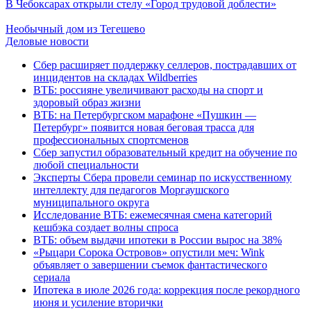
В Чебоксарах открыли стелу «Город трудовой доблести»
Необычный дом из Тегешево
Деловые новости
Сбер расширяет поддержку селлеров, пострадавших от
инцидентов на складах Wildberries
ВТБ: россияне увеличивают расходы на спорт и
здоровый образ жизни
ВТБ: на Петербургском марафоне «Пушкин —
Петербург» появится новая беговая трасса для
профессиональных спортсменов
Сбер запустил образовательный кредит на обучение по
любой специальности
Эксперты Сбера провели семинар по искусственному
интеллекту для педагогов Моргаушского
муниципального округа
Исследование ВТБ: ежемесячная смена категорий
кешбэка создает волны спроса
ВТБ: объем выдачи ипотеки в России вырос на 38%
«Рыцари Сорока Островов» опустили меч: Wink
объявляет о завершении съемок фантастического
сериала
Ипотека в июле 2026 года: коррекция после рекордного
июня и усиление вторички