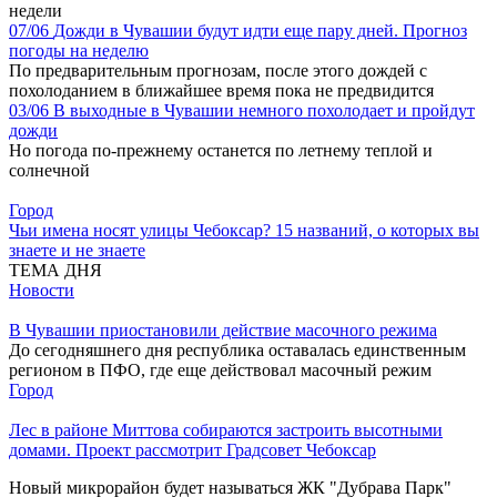
недели
07/06
Дожди в Чувашии будут идти еще пару дней. Прогноз
погоды на неделю
По предварительным прогнозам, после этого дождей с
похолоданием в ближайшее время пока не предвидится
03/06
В выходные в Чувашии немного похолодает и пройдут
дожди
Но погода по-прежнему останется по летнему теплой и
солнечной
Город
Чьи имена носят улицы Чебоксар? 15 названий, о которых вы
знаете и не знаете
ТЕМА ДНЯ
Новости
В Чувашии приостановили действие масочного режима
До сегодняшнего дня республика оставалась единственным
регионом в ПФО, где еще действовал масочный режим
Город
Лес в районе Миттова собираются застроить высотными
домами. Проект рассмотрит Градсовет Чебоксар
Новый микрорайон будет называться ЖК "Дубрава Парк"