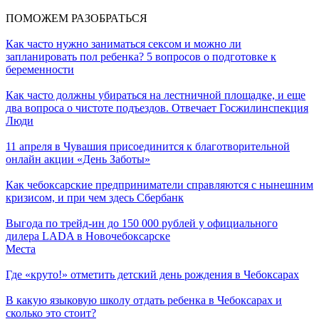
ПОМОЖЕМ РАЗОБРАТЬСЯ
Как часто нужно заниматься сексом и можно ли
запланировать пол ребенка? 5 вопросов о подготовке к
беременности
Как часто должны убираться на лестничной площадке, и еще
два вопроса о чистоте подъездов. Отвечает Госжилинспекция
Люди
11 апреля в Чувашия присоединится к благотворительной
онлайн акции «День Заботы»
Как чебоксарские предприниматели справляются с нынешним
кризисом, и при чем здесь Сбербанк
Выгода по трейд-ин до 150 000 рублей у официального
дилера LADA в Новочебоксарске
Места
Где «круто!» отметить детский день рождения в Чебоксарах
В какую языковую школу отдать ребенка в Чебоксарах и
сколько это стоит?