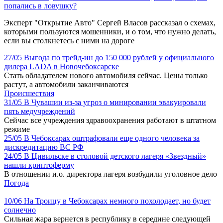
попались в ловушку?
Эксперт "Открытие Авто" Сергей Власов рассказал о схемах,
которыми пользуются мошенники, и о том, что нужно делать,
если вы столкнетесь с ними на дороге
27/05
Выгода по трейд-ин до 150 000 рублей у официального
дилера LADA в Новочебоксарске
Стать обладателем нового автомобиля сейчас. Цены только
растут, а автомобили заканчиваются
Происшествия
31/05
В Чувашии из-за угроз о минировании эвакуировали
пять медучреждений
Сейчас все учреждения здравоохранения работают в штатном
режиме
25/05
В Чебоксарах оштрафовали еще одного человека за
дискредитацию ВС РФ
24/05
В Цивильске в столовой детского лагеря «Звездный»
нашли криптоферму
В отношении и.о. директора лагеря возбудили уголовное дело
Погода
10/06
На Троицу в Чебоксарах немного похолодает, но будет
солнечно
Сильная жара вернется в республику в середине следующей