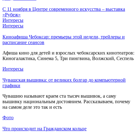
С 11 ноября в Центре современного искусства – выставка
«Рубеж»
Интересы
Интересы
Киноафиша Чебоксар: премьеры этой недели, трейлеры и
расписание сеансов
Афиша кино для детей и взрослых чебоксарских кинотеатров:
Киногалактика, Синема 5, Три пингвина, Волжский, Сеспель
Интересы
Чувашская вышивка: от великих болгар до компьютерной
графики
Чувашию называют краем ста тысяч вышивок, а саму
вышивку национальным достоянием. Рассказываем, почему
на самом деле это так и есть
Фото
Что происходит на Гражданском кольце