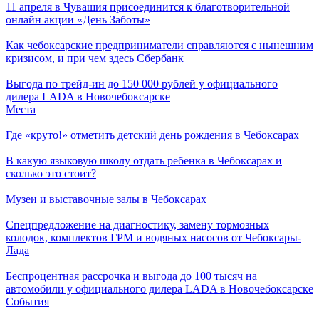
11 апреля в Чувашия присоединится к благотворительной
онлайн акции «День Заботы»
Как чебоксарские предприниматели справляются с нынешним
кризисом, и при чем здесь Сбербанк
Выгода по трейд-ин до 150 000 рублей у официального
дилера LADA в Новочебоксарске
Места
Где «круто!» отметить детский день рождения в Чебоксарах
В какую языковую школу отдать ребенка в Чебоксарах и
сколько это стоит?
Музеи и выставочные залы в Чебоксарах
Спецпредложение на диагностику, замену тормозных
колодок, комплектов ГРМ и водяных насосов от Чебоксары-
Лада
Беспроцентная рассрочка и выгода до 100 тысяч на
автомобили у официального дилера LADA в Новочебоксарске
События