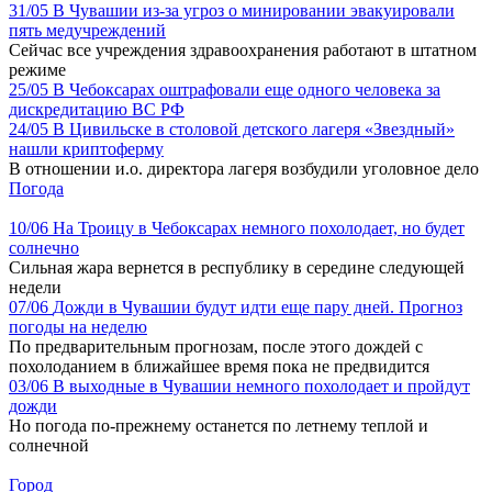
31/05
В Чувашии из-за угроз о минировании эвакуировали
пять медучреждений
Сейчас все учреждения здравоохранения работают в штатном
режиме
25/05
В Чебоксарах оштрафовали еще одного человека за
дискредитацию ВС РФ
24/05
В Цивильске в столовой детского лагеря «Звездный»
нашли криптоферму
В отношении и.о. директора лагеря возбудили уголовное дело
Погода
10/06
На Троицу в Чебоксарах немного похолодает, но будет
солнечно
Сильная жара вернется в республику в середине следующей
недели
07/06
Дожди в Чувашии будут идти еще пару дней. Прогноз
погоды на неделю
По предварительным прогнозам, после этого дождей с
похолоданием в ближайшее время пока не предвидится
03/06
В выходные в Чувашии немного похолодает и пройдут
дожди
Но погода по-прежнему останется по летнему теплой и
солнечной
Город