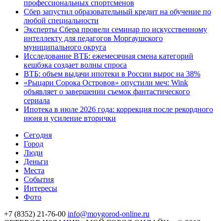
профессиональных спортсменов
Сбер запустил образовательный кредит на обучение по
любой специальности
Эксперты Сбера провели семинар по искусственному
интеллекту для педагогов Моргаушского
муниципального округа
Исследование ВТБ: ежемесячная смена категорий
кешбэка создает волны спроса
ВТБ: объем выдачи ипотеки в России вырос на 38%
«Рыцари Сорока Островов» опустили меч: Wink
объявляет о завершении съемок фантастического
сериала
Ипотека в июле 2026 года: коррекция после рекордного
июня и усиление вторички
Cегодня
Город
Люди
Деньги
Места
События
Интересы
Фото
+7 (8352) 21-76-00
info@moygorod-online.ru