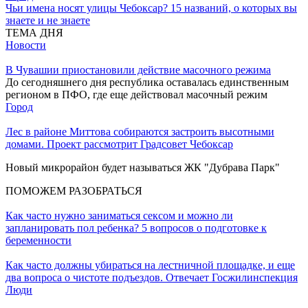
Чьи имена носят улицы Чебоксар? 15 названий, о которых вы
знаете и не знаете
ТЕМА ДНЯ
Новости
В Чувашии приостановили действие масочного режима
До сегодняшнего дня республика оставалась единственным
регионом в ПФО, где еще действовал масочный режим
Город
Лес в районе Миттова собираются застроить высотными
домами. Проект рассмотрит Градсовет Чебоксар
Новый микрорайон будет называться ЖК "Дубрава Парк"
ПОМОЖЕМ РАЗОБРАТЬСЯ
Как часто нужно заниматься сексом и можно ли
запланировать пол ребенка? 5 вопросов о подготовке к
беременности
Как часто должны убираться на лестничной площадке, и еще
два вопроса о чистоте подъездов. Отвечает Госжилинспекция
Люди