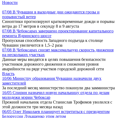
Новости
07/08
В Чувашии в выходные дни ожидаются грозы и
порывистый ветер
Синоптики прогнозируют кратковременные дожди и порывы
ветра до 17 метров в секунду 8 и 9 августа
07/08
В Чебоксарах завершено проектирование капитального
ремонта Ядринского шоссе
Пропускная способность Западного подъезда к столице
Чувашии увеличится в 1,5–2 раза
07/08
В Чебоксарах снизят максимальную скорость движения
на нескольких участках
Данные меры вводятся в целях повышения безопасности
участников дорожного движения и снижения уровня
аварийности на ряде участков городской дорожной сети
Власть
10/06
Министру образования Чувашии назначили двух
заместителей
За последний месяц министерство покинули два замминистра
16/05
Спирин назначил новую начальницу отдела по делам
молодежи мэрии Чебоксар
Прежний начальник отдела Станислав Трофимов уволился с
этой должности три месяца назад
06/05
Олег Николаев планирует встретиться с президентом
Белоруссии Лукашенко этим летом