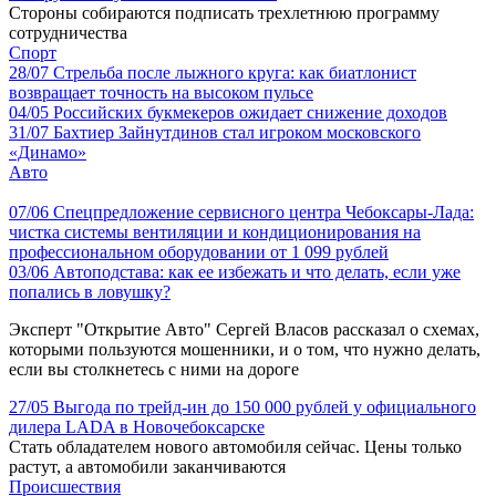
Стороны собираются подписать трехлетнюю программу
сотрудничества
Спорт
28/07
Стрельба после лыжного круга: как биатлонист
возвращает точность на высоком пульсе
04/05
Российских букмекеров ожидает снижение доходов
31/07
Бахтиер Зайнутдинов стал игроком московского
«Динамо»
Авто
07/06
Спецпредложение сервисного центра Чебоксары-Лада:
чистка системы вентиляции и кондиционирования на
профессиональном оборудовании от 1 099 рублей
03/06
Автоподстава: как ее избежать и что делать, если уже
попались в ловушку?
Эксперт "Открытие Авто" Сергей Власов рассказал о схемах,
которыми пользуются мошенники, и о том, что нужно делать,
если вы столкнетесь с ними на дороге
27/05
Выгода по трейд-ин до 150 000 рублей у официального
дилера LADA в Новочебоксарске
Стать обладателем нового автомобиля сейчас. Цены только
растут, а автомобили заканчиваются
Происшествия