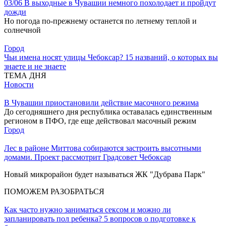
03/06
В выходные в Чувашии немного похолодает и пройдут
дожди
Но погода по-прежнему останется по летнему теплой и
солнечной
Город
Чьи имена носят улицы Чебоксар? 15 названий, о которых вы
знаете и не знаете
ТЕМА ДНЯ
Новости
В Чувашии приостановили действие масочного режима
До сегодняшнего дня республика оставалась единственным
регионом в ПФО, где еще действовал масочный режим
Город
Лес в районе Миттова собираются застроить высотными
домами. Проект рассмотрит Градсовет Чебоксар
Новый микрорайон будет называться ЖК "Дубрава Парк"
ПОМОЖЕМ РАЗОБРАТЬСЯ
Как часто нужно заниматься сексом и можно ли
запланировать пол ребенка? 5 вопросов о подготовке к