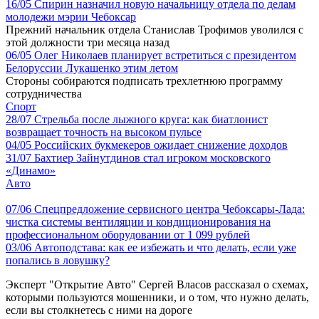
16/05
Спирин назначил новую начальницу отдела по делам
молодежи мэрии Чебоксар
Прежний начальник отдела Станислав Трофимов уволился с
этой должности три месяца назад
06/05
Олег Николаев планирует встретиться с президентом
Белоруссии Лукашенко этим летом
Стороны собираются подписать трехлетнюю программу
сотрудничества
Спорт
28/07
Стрельба после лыжного круга: как биатлонист
возвращает точность на высоком пульсе
04/05
Российских букмекеров ожидает снижение доходов
31/07
Бахтиер Зайнутдинов стал игроком московского
«Динамо»
Авто
07/06
Спецпредложение сервисного центра Чебоксары-Лада:
чистка системы вентиляции и кондиционирования на
профессиональном оборудовании от 1 099 рублей
03/06
Автоподстава: как ее избежать и что делать, если уже
попались в ловушку?
Эксперт "Открытие Авто" Сергей Власов рассказал о схемах,
которыми пользуются мошенники, и о том, что нужно делать,
если вы столкнетесь с ними на дороге