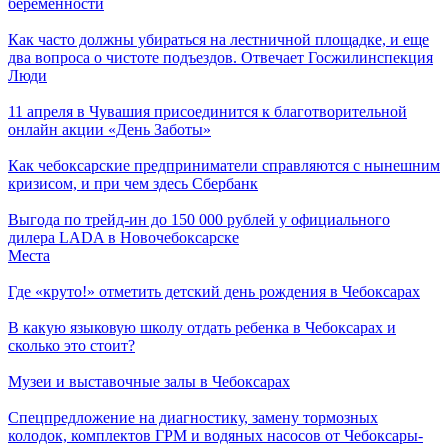
беременности
Как часто должны убираться на лестничной площадке, и еще
два вопроса о чистоте подъездов. Отвечает Госжилинспекция
Люди
11 апреля в Чувашия присоединится к благотворительной
онлайн акции «День Заботы»
Как чебоксарские предприниматели справляются с нынешним
кризисом, и при чем здесь Сбербанк
Выгода по трейд-ин до 150 000 рублей у официального
дилера LADA в Новочебоксарске
Места
Где «круто!» отметить детский день рождения в Чебоксарах
В какую языковую школу отдать ребенка в Чебоксарах и
сколько это стоит?
Музеи и выставочные залы в Чебоксарах
Спецпредложение на диагностику, замену тормозных
колодок, комплектов ГРМ и водяных насосов от Чебоксары-