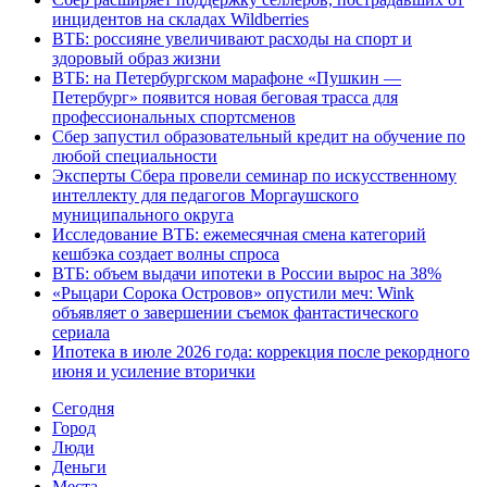
инцидентов на складах Wildberries
ВТБ: россияне увеличивают расходы на спорт и
здоровый образ жизни
ВТБ: на Петербургском марафоне «Пушкин —
Петербург» появится новая беговая трасса для
профессиональных спортсменов
Сбер запустил образовательный кредит на обучение по
любой специальности
Эксперты Сбера провели семинар по искусственному
интеллекту для педагогов Моргаушского
муниципального округа
Исследование ВТБ: ежемесячная смена категорий
кешбэка создает волны спроса
ВТБ: объем выдачи ипотеки в России вырос на 38%
«Рыцари Сорока Островов» опустили меч: Wink
объявляет о завершении съемок фантастического
сериала
Ипотека в июле 2026 года: коррекция после рекордного
июня и усиление вторички
Cегодня
Город
Люди
Деньги
Места