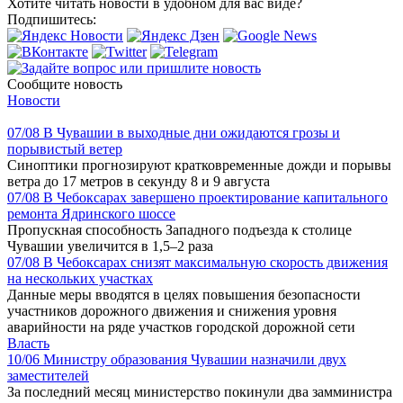
Хотите читать новости в удобном для вас виде?
Подпишитесь:
Сообщите новость
Новости
07/08
В Чувашии в выходные дни ожидаются грозы и
порывистый ветер
Синоптики прогнозируют кратковременные дожди и порывы
ветра до 17 метров в секунду 8 и 9 августа
07/08
В Чебоксарах завершено проектирование капитального
ремонта Ядринского шоссе
Пропускная способность Западного подъезда к столице
Чувашии увеличится в 1,5–2 раза
07/08
В Чебоксарах снизят максимальную скорость движения
на нескольких участках
Данные меры вводятся в целях повышения безопасности
участников дорожного движения и снижения уровня
аварийности на ряде участков городской дорожной сети
Власть
10/06
Министру образования Чувашии назначили двух
заместителей
За последний месяц министерство покинули два замминистра