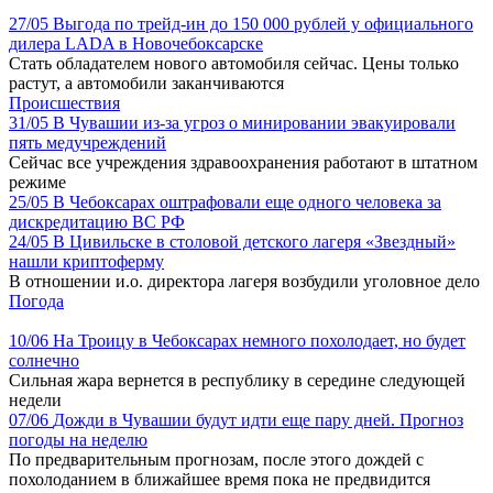
27/05
Выгода по трейд-ин до 150 000 рублей у официального
дилера LADA в Новочебоксарске
Стать обладателем нового автомобиля сейчас. Цены только
растут, а автомобили заканчиваются
Происшествия
31/05
В Чувашии из-за угроз о минировании эвакуировали
пять медучреждений
Сейчас все учреждения здравоохранения работают в штатном
режиме
25/05
В Чебоксарах оштрафовали еще одного человека за
дискредитацию ВС РФ
24/05
В Цивильске в столовой детского лагеря «Звездный»
нашли криптоферму
В отношении и.о. директора лагеря возбудили уголовное дело
Погода
10/06
На Троицу в Чебоксарах немного похолодает, но будет
солнечно
Сильная жара вернется в республику в середине следующей
недели
07/06
Дожди в Чувашии будут идти еще пару дней. Прогноз
погоды на неделю
По предварительным прогнозам, после этого дождей с
похолоданием в ближайшее время пока не предвидится