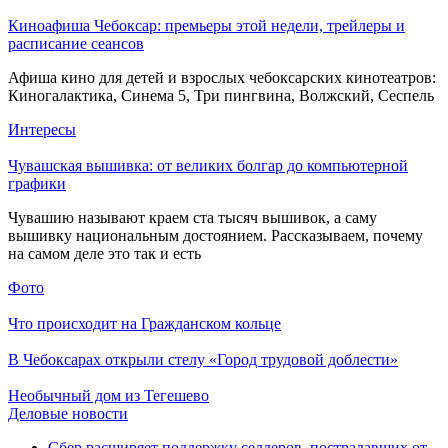
Киноафиша Чебоксар: премьеры этой недели, трейлеры и
расписание сеансов
Афиша кино для детей и взрослых чебоксарских кинотеатров:
Киногалактика, Синема 5, Три пингвина, Волжский, Сеспель
Интересы
Чувашская вышивка: от великих болгар до компьютерной
графики
Чувашию называют краем ста тысяч вышивок, а саму
вышивку национальным достоянием. Рассказываем, почему
на самом деле это так и есть
Фото
Что происходит на Гражданском кольце
В Чебоксарах открыли стелу «Город трудовой доблести»
Необычный дом из Тегешево
Деловые новости
Сбер расширяет поддержку селлеров, пострадавших от