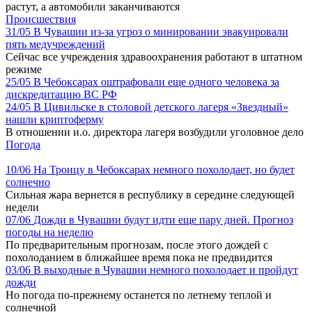
растут, а автомобили заканчиваются
Происшествия
31/05
В Чувашии из-за угроз о минировании эвакуировали
пять медучреждений
Сейчас все учреждения здравоохранения работают в штатном
режиме
25/05
В Чебоксарах оштрафовали еще одного человека за
дискредитацию ВС РФ
24/05
В Цивильске в столовой детского лагеря «Звездный»
нашли криптоферму
В отношении и.о. директора лагеря возбудили уголовное дело
Погода
10/06
На Троицу в Чебоксарах немного похолодает, но будет
солнечно
Сильная жара вернется в республику в середине следующей
недели
07/06
Дожди в Чувашии будут идти еще пару дней. Прогноз
погоды на неделю
По предварительным прогнозам, после этого дождей с
похолоданием в ближайшее время пока не предвидится
03/06
В выходные в Чувашии немного похолодает и пройдут
дожди
Но погода по-прежнему останется по летнему теплой и
солнечной