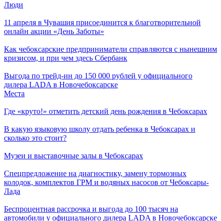
Люди
11 апреля в Чувашия присоединится к благотворительной
онлайн акции «День Заботы»
Как чебоксарские предприниматели справляются с нынешним
кризисом, и при чем здесь Сбербанк
Выгода по трейд-ин до 150 000 рублей у официального
дилера LADA в Новочебоксарске
Места
Где «круто!» отметить детский день рождения в Чебоксарах
В какую языковую школу отдать ребенка в Чебоксарах и
сколько это стоит?
Музеи и выставочные залы в Чебоксарах
Спецпредложение на диагностику, замену тормозных
колодок, комплектов ГРМ и водяных насосов от Чебоксары-
Лада
Беспроцентная рассрочка и выгода до 100 тысяч на
автомобили у официального дилера LADA в Новочебоксарске