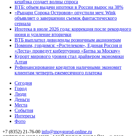
кешбэка создает волны спроса
ВТБ: объем выдачи ипотеки в России вырос на 38%
«Рыцари Сорока Островов» опустили меч: Wink
объявляет о завершении съемок фантастического
сериала
Ипотека в июле 2026 года: коррекция после рекордного
июня и усиление вторички
ВТБ выплатил дивиденды розничным акционерам
Помним, гордимся: «Ростелеком», Единая Россия и
«Леста» проведут кибертурнир «Битва за Москву»
Курорт мирового уровня стал драйвером экономики
Алтая
Рефинансирование кредитов наличными экономит
клиентам четверть ежемесячного платежа
Cегодня
Город
Люди
Деньги
Места
События
Интересы
Фото
+7 (8352) 21-76-00
info@moygorod-online.ru