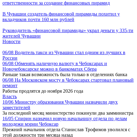
ответственности за создание финансовых пирамид
В Чувашии создатель финансовой пирамиды похитил у
вкладчиков почти 160 млн рублей
Руководитель «финансовой пирамиды» украл деньги у 335-ти
жителей Чувашии
Новости
06/08
Водитель такси из Чувашии стал одним из лучших в
России
06/08
Обменять наличную валюту в Чебоксарах и
Новочебоксарске можно в банкоматах Сбера
Раньше такая возможность была только в отделениях банка
06/08
На Московском мосту в Чебоксарах стартовал плановый
ремонт
Работы продлятся до ноября 2026 года
Власть
10/06
Министру образования Чувашии назначили двух
заместителей
За последний месяц министерство покинули два замминистра
16/05
Спирин назначил новую начальницу отдела по делам
молодежи мэрии Чебоксар
Прежний начальник отдела Станислав Трофимов уволился с
этой должности три месяца назад