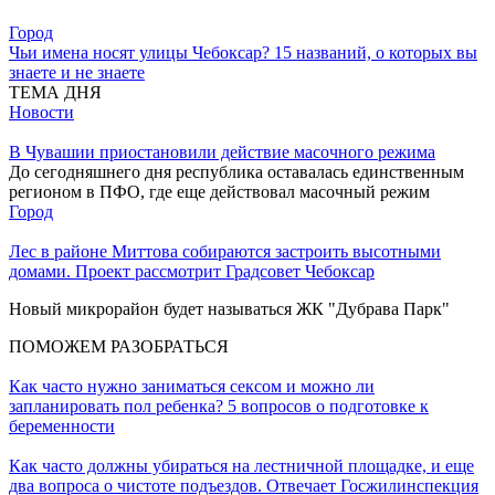
Город
Чьи имена носят улицы Чебоксар? 15 названий, о которых вы
знаете и не знаете
ТЕМА ДНЯ
Новости
В Чувашии приостановили действие масочного режима
До сегодняшнего дня республика оставалась единственным
регионом в ПФО, где еще действовал масочный режим
Город
Лес в районе Миттова собираются застроить высотными
домами. Проект рассмотрит Градсовет Чебоксар
Новый микрорайон будет называться ЖК "Дубрава Парк"
ПОМОЖЕМ РАЗОБРАТЬСЯ
Как часто нужно заниматься сексом и можно ли
запланировать пол ребенка? 5 вопросов о подготовке к
беременности
Как часто должны убираться на лестничной площадке, и еще
два вопроса о чистоте подъездов. Отвечает Госжилинспекция