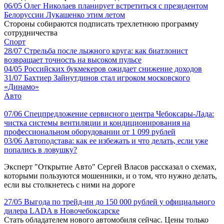
06/05
Олег Николаев планирует встретиться с президентом
Белоруссии Лукашенко этим летом
Стороны собираются подписать трехлетнюю программу
сотрудничества
Спорт
28/07
Стрельба после лыжного круга: как биатлонист
возвращает точность на высоком пульсе
04/05
Российских букмекеров ожидает снижение доходов
31/07
Бахтиер Зайнутдинов стал игроком московского
«Динамо»
Авто
07/06
Спецпредложение сервисного центра Чебоксары-Лада:
чистка системы вентиляции и кондиционирования на
профессиональном оборудовании от 1 099 рублей
03/06
Автоподстава: как ее избежать и что делать, если уже
попались в ловушку?
Эксперт "Открытие Авто" Сергей Власов рассказал о схемах,
которыми пользуются мошенники, и о том, что нужно делать,
если вы столкнетесь с ними на дороге
27/05
Выгода по трейд-ин до 150 000 рублей у официального
дилера LADA в Новочебоксарске
Стать обладателем нового автомобиля сейчас. Цены только