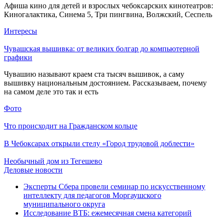
Афиша кино для детей и взрослых чебоксарских кинотеатров:
Киногалактика, Синема 5, Три пингвина, Волжский, Сеспель
Интересы
Чувашская вышивка: от великих болгар до компьютерной
графики
Чувашию называют краем ста тысяч вышивок, а саму
вышивку национальным достоянием. Рассказываем, почему
на самом деле это так и есть
Фото
Что происходит на Гражданском кольце
В Чебоксарах открыли стелу «Город трудовой доблести»
Необычный дом из Тегешево
Деловые новости
Эксперты Сбера провели семинар по искусственному
интеллекту для педагогов Моргаушского
муниципального округа
Исследование ВТБ: ежемесячная смена категорий