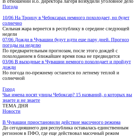
В отношении и.о. директора лагеря возбудили уголовное дело
Погода
10/06
На Троицу в Чебоксарах немного похолодает, но будет
солнечно
Сильная жара вернется в республику в середине следующей
недели
07/06
Дожди в Чувашии будут идти еще пару дней. Прогноз
погоды на неделю
По предварительным прогнозам, после этого дождей с
похолоданием в ближайшее время пока не предвидится
03/06
В выходные в Чувашии немного похолодает и пройдут
дожди
Но погода по-прежнему останется по летнему теплой и
солнечной
Город
Чьи имена носят улицы Чебоксар? 15 названий, о которых вы
знаете и не знаете
ТЕМА ДНЯ
Новости
В Чувашии приостановили действие масочного режима
До сегодняшнего дня республика оставалась единственным
регионом в ПФО, где еще действовал масочный режим