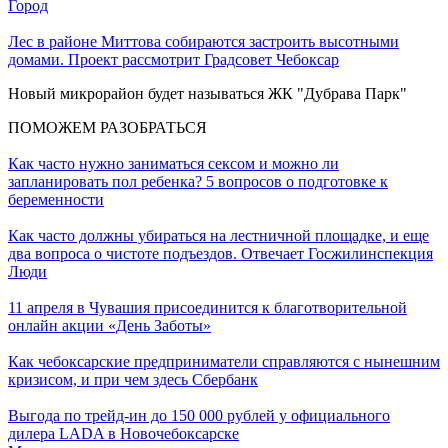
Город
Лес в районе Миттова собираются застроить высотными
домами. Проект рассмотрит Градсовет Чебоксар
Новый микрорайон будет называться ЖК "Дубрава Парк"
ПОМОЖЕМ РАЗОБРАТЬСЯ
Как часто нужно заниматься сексом и можно ли
запланировать пол ребенка? 5 вопросов о подготовке к
беременности
Как часто должны убираться на лестничной площадке, и еще
два вопроса о чистоте подъездов. Отвечает Госжилинспекция
Люди
11 апреля в Чувашия присоединится к благотворительной
онлайн акции «День Заботы»
Как чебоксарские предприниматели справляются с нынешним
кризисом, и при чем здесь Сбербанк
Выгода по трейд-ин до 150 000 рублей у официального
дилера LADA в Новочебоксарске