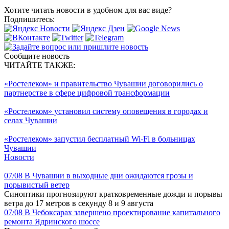
Хотите читать новости в удобном для вас виде?
Подпишитесь:
Сообщите новость
ЧИТАЙТЕ ТАКЖЕ:
«Ростелеком» и правительство Чувашии договорились о
партнерстве в сфере цифровой трансформации
«Ростелеком» установил систему оповещения в городах и
селах Чувашии
«Ростелеком» запустил бесплатный Wi-Fi в больницах
Чувашии
Новости
07/08
В Чувашии в выходные дни ожидаются грозы и
порывистый ветер
Синоптики прогнозируют кратковременные дожди и порывы
ветра до 17 метров в секунду 8 и 9 августа
07/08
В Чебоксарах завершено проектирование капитального
ремонта Ядринского шоссе