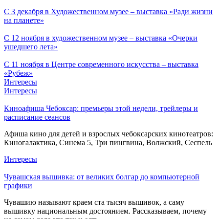
С 3 декабря в Художественном музее – выставка «Ради жизни
на планете»
С 12 ноября в художественном музее – выставка «Очерки
ушедшего лета»
С 11 ноября в Центре современного искусства – выставка
«Рубеж»
Интересы
Интересы
Киноафиша Чебоксар: премьеры этой недели, трейлеры и
расписание сеансов
Афиша кино для детей и взрослых чебоксарских кинотеатров:
Киногалактика, Синема 5, Три пингвина, Волжский, Сеспель
Интересы
Чувашская вышивка: от великих болгар до компьютерной
графики
Чувашию называют краем ста тысяч вышивок, а саму
вышивку национальным достоянием. Рассказываем, почему