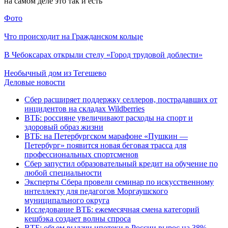
на самом деле это так и есть
Фото
Что происходит на Гражданском кольце
В Чебоксарах открыли стелу «Город трудовой доблести»
Необычный дом из Тегешево
Деловые новости
Сбер расширяет поддержку селлеров, пострадавших от
инцидентов на складах Wildberries
ВТБ: россияне увеличивают расходы на спорт и
здоровый образ жизни
ВТБ: на Петербургском марафоне «Пушкин —
Петербург» появится новая беговая трасса для
профессиональных спортсменов
Сбер запустил образовательный кредит на обучение по
любой специальности
Эксперты Сбера провели семинар по искусственному
интеллекту для педагогов Моргаушского
муниципального округа
Исследование ВТБ: ежемесячная смена категорий
кешбэка создает волны спроса
ВТБ: объем выдачи ипотеки в России вырос на 38%