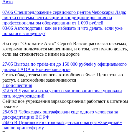
Авто
07/06
Спецпредложение сервисного центра Чебоксары-Лада:
чистка системы вентиляции и кондиционирования на
профессиональном оборудовании от 1 099 рублей
03/06
Автоподстава: как ее избежать и что делать, если уже
попались в ловушку?
Эксперт "Открытие Авто" Сергей Власов рассказал о схемах,
которыми пользуются мошенники, и о том, что нужно делать,
если вы столкнетесь с ними на дороге
27/05
Выгода по трейд-ин до 150 000 рублей у официального
дилера LADA в Новочебоксарске
Стать обладателем нового автомобиля сейчас. Цены только
растут, а автомобили заканчиваются
Происшествия
31/05
В Чувашии из-за угроз о минировании эвакуировали
пять медучреждений
Сейчас все учреждения здравоохранения работают в штатном
режиме
25/05
В Чебоксарах оштрафовали еще одного человека за
дискредитацию ВС РФ
24/05
В Цивильске в столовой детского лагеря «Звездный»
нашли криптоферму