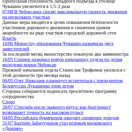
Пропускная способность Западного подъезда к столице
Чувашии увеличится в 1,5–2 раза
07/08
В Чебоксарах снизят максимальную скорость движения
на нескольких участках
Данные меры вводятся в целях повышения безопасности
участников дорожного движения и снижения уровня
аварийности на ряде участков городской дорожной сети
Власть
10/06
Министру образования Чувашии назначили двух
заместителей
За последний месяц министерство покинули два замминистра
16/05
Спирин назначил новую начальницу отдела по делам
молодежи мэрии Чебоксар
Прежний начальник отдела Станислав Трофимов уволился с
этой должности три месяца назад
06/05
Олег Николаев планирует встретиться с президентом
Белоруссии Лукашенко этим летом
Стороны собираются подписать трехлетнюю программу
сотрудничества
Спорт
28/07
Стрельба после лыжного круга: как биатлонист
возвращает точность на высоком пульсе
04/05
Российских букмекеров ожидает снижение доходов
31/07
Бахтиер Зайнутдинов стал игроком московского
«Динамо»