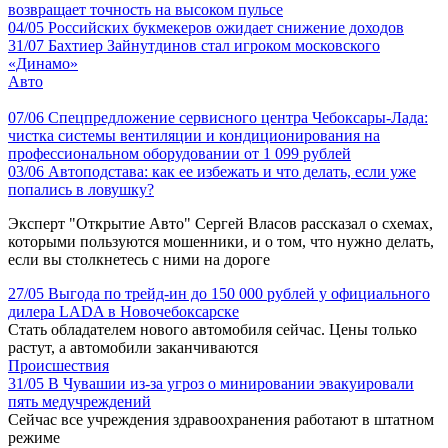
возвращает точность на высоком пульсе
04/05
Российских букмекеров ожидает снижение доходов
31/07
Бахтиер Зайнутдинов стал игроком московского
«Динамо»
Авто
07/06
Спецпредложение сервисного центра Чебоксары-Лада:
чистка системы вентиляции и кондиционирования на
профессиональном оборудовании от 1 099 рублей
03/06
Автоподстава: как ее избежать и что делать, если уже
попались в ловушку?
Эксперт "Открытие Авто" Сергей Власов рассказал о схемах,
которыми пользуются мошенники, и о том, что нужно делать,
если вы столкнетесь с ними на дороге
27/05
Выгода по трейд-ин до 150 000 рублей у официального
дилера LADA в Новочебоксарске
Стать обладателем нового автомобиля сейчас. Цены только
растут, а автомобили заканчиваются
Происшествия
31/05
В Чувашии из-за угроз о минировании эвакуировали
пять медучреждений
Сейчас все учреждения здравоохранения работают в штатном
режиме