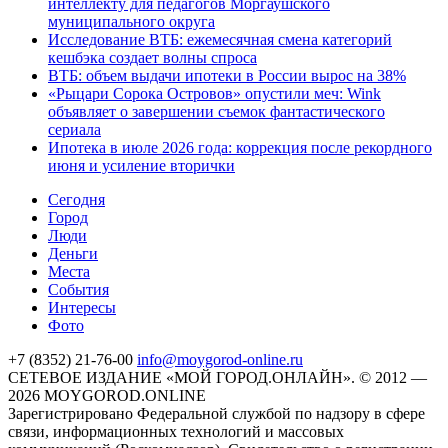
интеллекту для педагогов Моргаушского
муниципального округа
Исследование ВТБ: ежемесячная смена категорий
кешбэка создает волны спроса
ВТБ: объем выдачи ипотеки в России вырос на 38%
«Рыцари Сорока Островов» опустили меч: Wink
объявляет о завершении съемок фантастического
сериала
Ипотека в июле 2026 года: коррекция после рекордного
июня и усиление вторички
Cегодня
Город
Люди
Деньги
Места
События
Интересы
Фото
+7 (8352) 21-76-00
info@moygorod-online.ru
СЕТЕВОЕ ИЗДАНИЕ «МОЙ ГОРОД.ОНЛАЙН». © 2012 —
2026 MOYGOROD.ONLINE
Зарегистрировано Федеральной службой по надзору в сфере
связи, информационных технологий и массовых