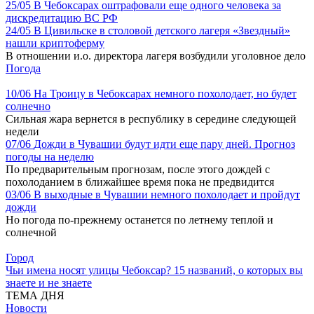
25/05
В Чебоксарах оштрафовали еще одного человека за
дискредитацию ВС РФ
24/05
В Цивильске в столовой детского лагеря «Звездный»
нашли криптоферму
В отношении и.о. директора лагеря возбудили уголовное дело
Погода
10/06
На Троицу в Чебоксарах немного похолодает, но будет
солнечно
Сильная жара вернется в республику в середине следующей
недели
07/06
Дожди в Чувашии будут идти еще пару дней. Прогноз
погоды на неделю
По предварительным прогнозам, после этого дождей с
похолоданием в ближайшее время пока не предвидится
03/06
В выходные в Чувашии немного похолодает и пройдут
дожди
Но погода по-прежнему останется по летнему теплой и
солнечной
Город
Чьи имена носят улицы Чебоксар? 15 названий, о которых вы
знаете и не знаете
ТЕМА ДНЯ
Новости