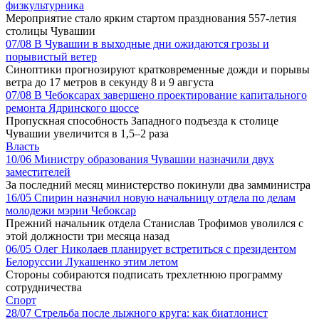
физкультурника
Мероприятие стало ярким стартом празднования 557-летия
столицы Чувашии
07/08
В Чувашии в выходные дни ожидаются грозы и
порывистый ветер
Синоптики прогнозируют кратковременные дожди и порывы
ветра до 17 метров в секунду 8 и 9 августа
07/08
В Чебоксарах завершено проектирование капитального
ремонта Ядринского шоссе
Пропускная способность Западного подъезда к столице
Чувашии увеличится в 1,5–2 раза
Власть
10/06
Министру образования Чувашии назначили двух
заместителей
За последний месяц министерство покинули два замминистра
16/05
Спирин назначил новую начальницу отдела по делам
молодежи мэрии Чебоксар
Прежний начальник отдела Станислав Трофимов уволился с
этой должности три месяца назад
06/05
Олег Николаев планирует встретиться с президентом
Белоруссии Лукашенко этим летом
Стороны собираются подписать трехлетнюю программу
сотрудничества
Спорт
28/07
Стрельба после лыжного круга: как биатлонист