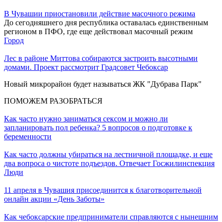
В Чувашии приостановили действие масочного режима
До сегодняшнего дня республика оставалась единственным
регионом в ПФО, где еще действовал масочный режим
Город
Лес в районе Миттова собираются застроить высотными
домами. Проект рассмотрит Градсовет Чебоксар
Новый микрорайон будет называться ЖК "Дубрава Парк"
ПОМОЖЕМ РАЗОБРАТЬСЯ
Как часто нужно заниматься сексом и можно ли
запланировать пол ребенка? 5 вопросов о подготовке к
беременности
Как часто должны убираться на лестничной площадке, и еще
два вопроса о чистоте подъездов. Отвечает Госжилинспекция
Люди
11 апреля в Чувашия присоединится к благотворительной
онлайн акции «День Заботы»
Как чебоксарские предприниматели справляются с нынешним