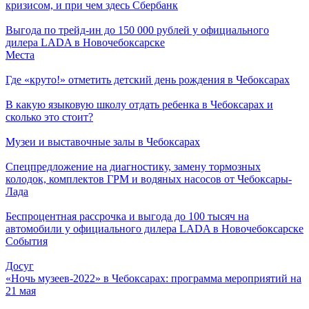
кризисом, и при чем здесь Сбербанк
Выгода по трейд-ин до 150 000 рублей у официального
дилера LADA в Новочебоксарске
Места
Где «круто!» отметить детский день рождения в Чебоксарах
В какую языковую школу отдать ребенка в Чебоксарах и
сколько это стоит?
Музеи и выставочные залы в Чебоксарах
Спецпредложение на диагностику, замену тормозных
колодок, комплектов ГРМ и водяных насосов от Чебоксары-
Лада
Беспроцентная рассрочка и выгода до 100 тысяч на
автомобили у официального дилера LADA в Новочебоксарске
События
Досуг
«Ночь музеев-2022» в Чебоксарах: программа мероприятий на
21 мая