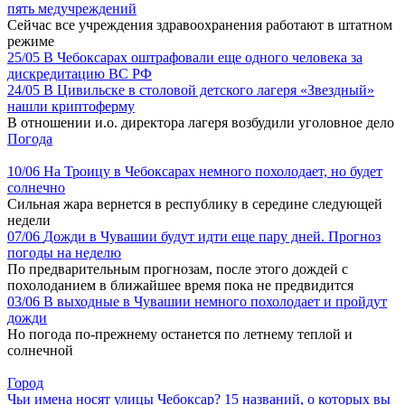
пять медучреждений
Сейчас все учреждения здравоохранения работают в штатном
режиме
25/05
В Чебоксарах оштрафовали еще одного человека за
дискредитацию ВС РФ
24/05
В Цивильске в столовой детского лагеря «Звездный»
нашли криптоферму
В отношении и.о. директора лагеря возбудили уголовное дело
Погода
10/06
На Троицу в Чебоксарах немного похолодает, но будет
солнечно
Сильная жара вернется в республику в середине следующей
недели
07/06
Дожди в Чувашии будут идти еще пару дней. Прогноз
погоды на неделю
По предварительным прогнозам, после этого дождей с
похолоданием в ближайшее время пока не предвидится
03/06
В выходные в Чувашии немного похолодает и пройдут
дожди
Но погода по-прежнему останется по летнему теплой и
солнечной
Город
Чьи имена носят улицы Чебоксар? 15 названий, о которых вы