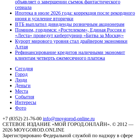
объявляет о завершении съемок фантастического
сериала
Ипотека в июле 2026 года: коррекция после рекордного
июня и усиление вторички
ВТБ выплатил дивиденды розничным акционерам
Помним, гордимся: «Ростелеком», Единая Россия и
«Леста» проведут кибертурнир «Битва за Москву»
Курорт мирового уровня стал драйвером экономики
Алтая
Рефинансирование кредитов наличными экономит
клиентам четверть ежемесячного платежа
Cегодня
Город
Люди
Деньги
Места
События
Интересы
Фото
+7 (8352) 21-76-00
info@moygorod-online.ru
СЕТЕВОЕ ИЗДАНИЕ «МОЙ ГОРОД.ОНЛАЙН». © 2012 —
2026 MOYGOROD.ONLINE
Зарегистрировано Федеральной службой по надзору в сфере