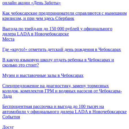
онлайн акции «День Заботы»
Как чебоксарские предприниматели справляются с нынешним
кризисом, и при чем здесь Сбербанк
Выгода по трейд-ин до 150 000 рублей у официального
дилера LADA в Новочебоксарске
Места
Где «круто!» отметить детский день рождения в Чебоксарах
В какую языковую школу отдать ребенка в Чебоксарах и
сколько это стоит?
Музеи и выставочные залы в Чебоксарах
Спецпредложение на диагностику, замену тормозных
колодок, комплектов ГРМ и водяных насосов от Чебоксары-
Лада
Беспроцентная рассрочка и выгода до 100 тысяч на
автомобили у официального дилера LADA в Новочебоксарске
События
Досуг