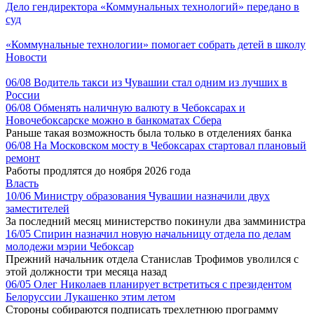
Дело гендиректора «Коммунальных технологий» передано в
суд
«Коммунальные технологии» помогает собрать детей в школу
Новости
06/08
Водитель такси из Чувашии стал одним из лучших в
России
06/08
Обменять наличную валюту в Чебоксарах и
Новочебоксарске можно в банкоматах Сбера
Раньше такая возможность была только в отделениях банка
06/08
На Московском мосту в Чебоксарах стартовал плановый
ремонт
Работы продлятся до ноября 2026 года
Власть
10/06
Министру образования Чувашии назначили двух
заместителей
За последний месяц министерство покинули два замминистра
16/05
Спирин назначил новую начальницу отдела по делам
молодежи мэрии Чебоксар
Прежний начальник отдела Станислав Трофимов уволился с
этой должности три месяца назад
06/05
Олег Николаев планирует встретиться с президентом
Белоруссии Лукашенко этим летом
Стороны собираются подписать трехлетнюю программу