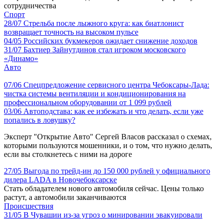
сотрудничества
Спорт
28/07
Стрельба после лыжного круга: как биатлонист
возвращает точность на высоком пульсе
04/05
Российских букмекеров ожидает снижение доходов
31/07
Бахтиер Зайнутдинов стал игроком московского
«Динамо»
Авто
07/06
Спецпредложение сервисного центра Чебоксары-Лада:
чистка системы вентиляции и кондиционирования на
профессиональном оборудовании от 1 099 рублей
03/06
Автоподстава: как ее избежать и что делать, если уже
попались в ловушку?
Эксперт "Открытие Авто" Сергей Власов рассказал о схемах,
которыми пользуются мошенники, и о том, что нужно делать,
если вы столкнетесь с ними на дороге
27/05
Выгода по трейд-ин до 150 000 рублей у официального
дилера LADA в Новочебоксарске
Стать обладателем нового автомобиля сейчас. Цены только
растут, а автомобили заканчиваются
Происшествия
31/05
В Чувашии из-за угроз о минировании эвакуировали