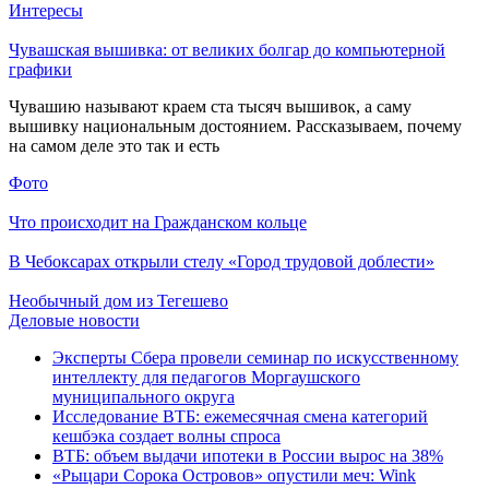
Интересы
Чувашская вышивка: от великих болгар до компьютерной
графики
Чувашию называют краем ста тысяч вышивок, а саму
вышивку национальным достоянием. Рассказываем, почему
на самом деле это так и есть
Фото
Что происходит на Гражданском кольце
В Чебоксарах открыли стелу «Город трудовой доблести»
Необычный дом из Тегешево
Деловые новости
Эксперты Сбера провели семинар по искусственному
интеллекту для педагогов Моргаушского
муниципального округа
Исследование ВТБ: ежемесячная смена категорий
кешбэка создает волны спроса
ВТБ: объем выдачи ипотеки в России вырос на 38%
«Рыцари Сорока Островов» опустили меч: Wink