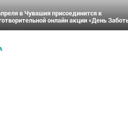
апреля в Чувашия присоединится к
готворительной онлайн акции «День Забот
А
В какую языковую ш
отдать ребенка в
Чебоксарах и скольк
стоит?