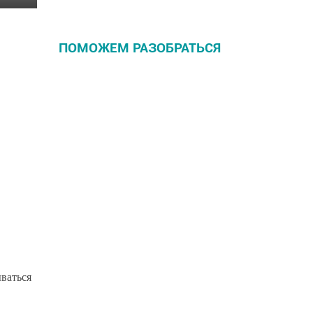
ПОМОЖЕМ РАЗОБРАТЬСЯ
Как часто нужно
заниматься сексом и
можно ли запланировать
пол ребенка? 5 вопросов о
подготовке к
беременности
Как часто должны
убираться на лестничной
площадке, и еще два
вопроса о чистоте
ваться
подъездов. Отвечает
Госжилинспекция