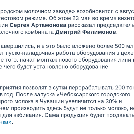
родском молочном заводе» возобновится с авгу
в тестовом режиме. Об этом 23 мая во время визит
ашии
Сергея Артамонова
рассказал председател
молочного комбината
Дмитрий Филимонов
.
авершились, и в это было вложено более 500 мл
ет пуско-наладочная работа оборудования в цехе
е того, начат монтаж нового оборудования лини 
е чего будет установлено оборудование
риятия позволят в сутки перерабатывать 200 то
в год. После запуска «Чебоксарского городского
рого молока в Чувашии увеличится на 30% и
чем производить здесь будут не только молоко, н
и для взбивания. Сама продукция будет продават
нка»
.