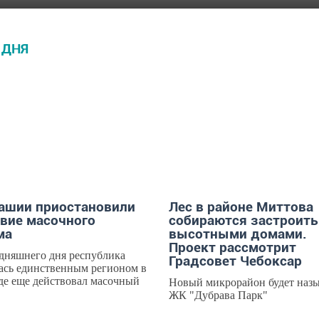
 ДНЯ
ОСТИ
ГОРОД
ашии приостановили
Лес в районе Миттова
вие масочного
собираются застроить
ма
высотными домами.
Проект рассмотрит
дняшнего дня республика
Градсовет Чебоксар
ась единственным регионом в
де еще действовал масочный
Новый микрорайон будет назы
ЖК "Дубрава Парк"