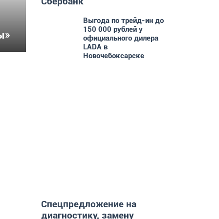
Сбербанк
Выгода по трейд-ин до
150 000 рублей у
ы»
официального дилера
LADA в
Новочебоксарске
колу
о это
Спецпредложение на
диагностику, замену