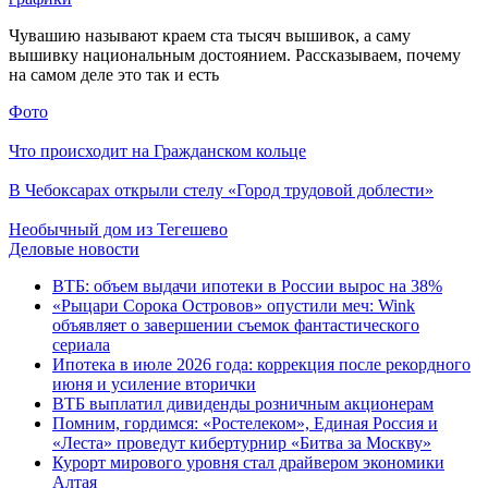
Чувашию называют краем ста тысяч вышивок, а саму
вышивку национальным достоянием. Рассказываем, почему
на самом деле это так и есть
Фото
Что происходит на Гражданском кольце
В Чебоксарах открыли стелу «Город трудовой доблести»
Необычный дом из Тегешево
Деловые новости
ВТБ: объем выдачи ипотеки в России вырос на 38%
«Рыцари Сорока Островов» опустили меч: Wink
объявляет о завершении съемок фантастического
сериала
Ипотека в июле 2026 года: коррекция после рекордного
июня и усиление вторички
ВТБ выплатил дивиденды розничным акционерам
Помним, гордимся: «Ростелеком», Единая Россия и
«Леста» проведут кибертурнир «Битва за Москву»
Курорт мирового уровня стал драйвером экономики
Алтая