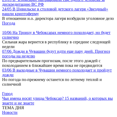
дискредитацию ВС РФ
24/05
В Цивильске в столовой детского лагеря «Звездный»
нашли криптоферму
В отношении и.о. директора лагеря возбудили уголовное дело
Погода
10/06
На Троицу в Чебоксарах немного похолодает, но будет
солнечно
Сильная жара вернется в республику в середине следующей
недели
07/06
Дожди в Чувашии будут идти еще пару дней. Прогноз
погоды на неделю
По предварительным прогнозам, после этого дождей с
похолоданием в ближайшее время пока не предвидится
03/06
В выходные в Чувашии немного похолодает и пройдут
дожди
Но погода по-прежнему останется по летнему теплой и
солнечной
Город
Чьи имена носят улицы Чебоксар? 15 названий, о которых вы
знаете и не знаете
ТЕМА ДНЯ
Новости