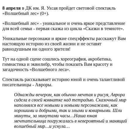
8 апреля
в ДК им. Я. Ухсая пройдет световой спектакль
«Волшебный лес» (0+).
«Волшебный лес» - уникальное и очень яркое представление
для всей семьи - первая сказка из цикла «Сказки в темноте».
Уникальные персонажи и яркие спецэффекты расскажут Вам
настоящую историю из своей жизни и не оставят
равнодушным ни одного зрителя!
Тут на одной сцене сошлись хореография, акробатика,
гимнастика и эквилибр, чтобы показать Вам красоту и
загадочность «Волшебного леса».
Спектакль рассказывает историю юной и очень талантливой
писательницы - Авроры.
Однажды вечером, как обычно мечтая и рисуя, Аврора
сидела в своей комнатке над тетрадью. Сказочный мир
наполнялся все новыми и новыми персонажами, как
хорошими и добрыми, так и злыми и коварными. Шли
минуты, за минутами часы…Наша юная
мечтательница погружалась в невероятный и манящий
волшебный мир…и уснула…