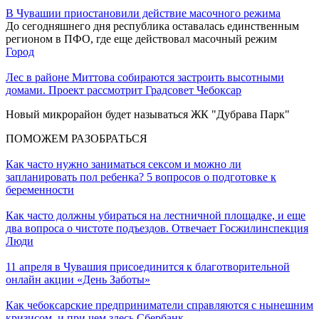
В Чувашии приостановили действие масочного режима
До сегодняшнего дня республика оставалась единственным
регионом в ПФО, где еще действовал масочный режим
Город
Лес в районе Миттова собираются застроить высотными
домами. Проект рассмотрит Градсовет Чебоксар
Новый микрорайон будет называться ЖК "Дубрава Парк"
ПОМОЖЕМ РАЗОБРАТЬСЯ
Как часто нужно заниматься сексом и можно ли
запланировать пол ребенка? 5 вопросов о подготовке к
беременности
Как часто должны убираться на лестничной площадке, и еще
два вопроса о чистоте подъездов. Отвечает Госжилинспекция
Люди
11 апреля в Чувашия присоединится к благотворительной
онлайн акции «День Заботы»
Как чебоксарские предприниматели справляются с нынешним
кризисом, и при чем здесь Сбербанк