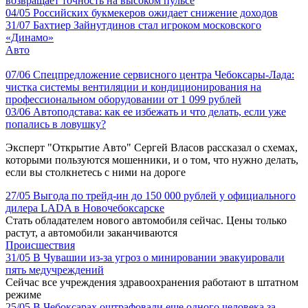
возвращает точность на высоком пульсе
04/05
Российских букмекеров ожидает снижение доходов
31/07
Бахтиер Зайнутдинов стал игроком московского
«Динамо»
Авто
07/06
Спецпредложение сервисного центра Чебоксары-Лада:
чистка системы вентиляции и кондиционирования на
профессиональном оборудовании от 1 099 рублей
03/06
Автоподстава: как ее избежать и что делать, если уже
попались в ловушку?
Эксперт "Открытие Авто" Сергей Власов рассказал о схемах,
которыми пользуются мошенники, и о том, что нужно делать,
если вы столкнетесь с ними на дороге
27/05
Выгода по трейд-ин до 150 000 рублей у официального
дилера LADA в Новочебоксарске
Стать обладателем нового автомобиля сейчас. Цены только
растут, а автомобили заканчиваются
Происшествия
31/05
В Чувашии из-за угроз о минировании эвакуировали
пять медучреждений
Сейчас все учреждения здравоохранения работают в штатном
режиме
25/05
В Чебоксарах оштрафовали еще одного человека за