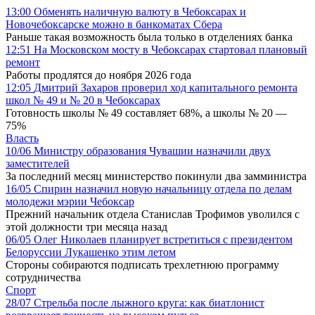
13:00
Обменять наличную валюту в Чебоксарах и
Новочебоксарске можно в банкоматах Сбера
Раньше такая возможность была только в отделениях банка
12:51
На Московском мосту в Чебоксарах стартовал плановый
ремонт
Работы продлятся до ноября 2026 года
12:05
Дмитрий Захаров проверил ход капитального ремонта
школ № 49 и № 20 в Чебоксарах
Готовность школы № 49 составляет 68%, а школы № 20 —
75%
Власть
10/06
Министру образования Чувашии назначили двух
заместителей
За последний месяц министерство покинули два замминистра
16/05
Спирин назначил новую начальницу отдела по делам
молодежи мэрии Чебоксар
Прежний начальник отдела Станислав Трофимов уволился с
этой должности три месяца назад
06/05
Олег Николаев планирует встретиться с президентом
Белоруссии Лукашенко этим летом
Стороны собираются подписать трехлетнюю программу
сотрудничества
Спорт
28/07
Стрельба после лыжного круга: как биатлонист