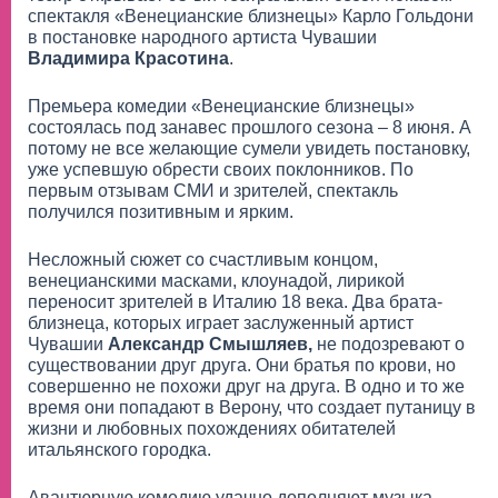
спектакля «Венецианские близнецы» Карло Гольдони
в постановке народного артиста Чувашии
Владимира Красотина
.
Премьера комедии «Венецианские близнецы»
состоялась под занавес прошлого сезона – 8 июня. А
потому не все желающие сумели увидеть постановку,
уже успевшую обрести своих поклонников. По
первым отзывам СМИ и зрителей, спектакль
получился позитивным и ярким.
Несложный сюжет со счастливым концом,
венецианскими масками, клоунадой, лирикой
переносит зрителей в Италию 18 века. Два брата-
близнеца, которых играет заслуженный артист
Чувашии
Александр Смышляев,
не подозревают о
существовании друг друга. Они братья по крови, но
совершенно не похожи друг на друга. В одно и то же
время они попадают в Верону, что создает путаницу в
жизни и любовных похождениях обитателей
итальянского городка.
Авантюрную комедию удачно дополняют музыка