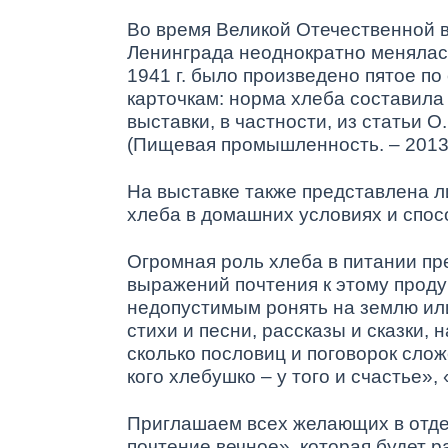
Во время Великой Отечественной в
Ленинграда неоднократно менялась
1941 г. было произведено пятое п
карточкам: норма хлеба составила 
выставки, в частности, из статьи 
(Пищевая промышленность. – 2013.
На выставке также представлена л
хлеба в домашних условиях и спос
Огромная роль хлеба в питании п
выражений почтения к этому продук
недопустимым ронять на землю или
стихи и песни, рассказы и сказки,
сколько пословиц и поговорок сложе
кого хлебушко – у того и счастье», 
Приглашаем всех желающих в отде
почтение вечное», которая будет ра