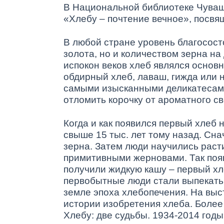
В Национальной библиотеке Чуваш
«Хлебу – почтение вечное», посвя
В любой стране уровень благосост
золота, но и количеством зерна на
испокон веков хлеб являлся основ
обдирный хлеб, лаваш, гижда или 
самыми изысканными деликатесами
отломить корочку от ароматного с
Когда и как появился первый хлеб 
свыше 15 тыс. лет тому назад. Сн
зерна. Затем люди научились раст
примитивными жерновами. Так появ
получили жидкую кашу – первый хл
первобытные люди стали выпекать 
земле эпоха хлебопечения. На выс
истории изобретения хлеба. Более
Хлебу: две судьбы. 1934-2014 годы»