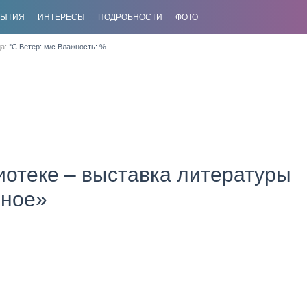
БЫТИЯ
ИНТЕРЕСЫ
ПОДРОБНОСТИ
ФОТО
да:
°C Ветер: м/с Влажность: %
отеке – выставка литературы
чное»