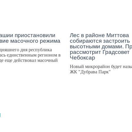
ашии приостановили
Лес в районе Миттова
вие масочного режима
собираются застроить
высотными домами. Пр
дняшнего дня республика
рассмотрит Градсовет
ась единственным регионом в
Чебоксар
де еще действовал масочный
Новый микрорайон будет назы
ЖК "Дубрава Парк"
И