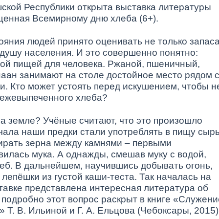
ской Республики открыта выставка литературы
щенная Всемирному дню хлеба (6+).
ояния людей принято оценивать не только запас
 душу населения. И это совершенно понятно:
ной пищей для человека. Ржаной, пшеничный,
наан занимают на столе достойное место рядом 
. Кто может устоять перед искушением, чтобы н
вежевыпеченного хлеба?
на земле? Учёные считают, что это произошло
ачала наши предки стали употреблять в пищу сыр
ирать зерна между камнями – первыми
илась мука. А однажды, смешав муку с водой,
еб. В дальнейшем, научившись добывать огонь,
лепёшки из густой каши-теста. Так началась на
тавке представлена интересная литература об
 подробно этот вопрос раскрыт в книге «Служени
 Т. В. Ильиной и Г. А. Ельцова (Чебоксары, 2015)