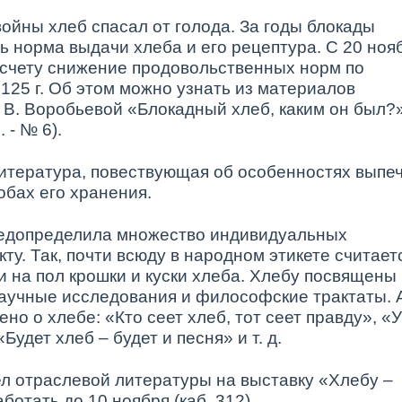
ойны хлеб спасал от голода. За годы блокады
 норма выдачи хлеба и его рецептура. С 20 ноя
о счету снижение продовольственных норм по
125 г. Об этом можно узнать из материалов
О. В. Воробьевой «Блокадный хлеб, каким он был?
 - № 6).
итература, повествующая об особенностях выпе
обах его хранения.
редопределила множество индивидуальных
ту. Так, почти всюду в народном этикете считает
 на пол крошки и куски хлеба. Хлебу посвящены
 научные исследования и философские трактаты. 
но о хлебе: «Кто сеет хлеб, тот сеет правду», «У
«Будет хлеб – будет и песня» и т. д.
л отраслевой литературы на выставку «Хлебу –
ботать до 10 ноября (каб. 312).