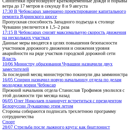
Синоптики прогнозируют кратковременные дожди и порывы
ветра до 17 метров в секунду 8 и 9 августа
17:30
В Чебоксарах завершено проектирование капитального
ремонта Ядринского шоссе
Пропускная способность Западного подъезда к столице
Чувашии увеличится в 1,5–2 раза
17:15
В Чебоксарах снизят максимальную скорость движения
на нескольких участках
Данные меры вводятся в целях повышения безопасности
участников дорожного движения и снижения уровня
аварийности на ряде участков городской дорожной сети
Власть
10/06
Министру образования Чувашии назначили двух
заместителей
За последний месяц министерство покинули два замминистра
16/05
Спирин назначил новую начальницу отдела по делам
молодежи мэрии Чебоксар
Прежний начальник отдела Станислав Трофимов уволился с
этой должности три месяца назад
06/05
Олег Николаев планирует встретиться с президентом
Белоруссии Лукашенко этим летом
Стороны собираются подписать трехлетнюю программу
сотрудничества
Спорт
28/07
Стрельба после лыжного круга: как биатлонист