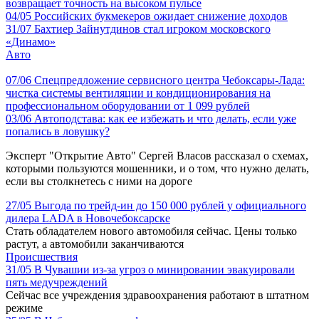
возвращает точность на высоком пульсе
04/05
Российских букмекеров ожидает снижение доходов
31/07
Бахтиер Зайнутдинов стал игроком московского
«Динамо»
Авто
07/06
Спецпредложение сервисного центра Чебоксары-Лада:
чистка системы вентиляции и кондиционирования на
профессиональном оборудовании от 1 099 рублей
03/06
Автоподстава: как ее избежать и что делать, если уже
попались в ловушку?
Эксперт "Открытие Авто" Сергей Власов рассказал о схемах,
которыми пользуются мошенники, и о том, что нужно делать,
если вы столкнетесь с ними на дороге
27/05
Выгода по трейд-ин до 150 000 рублей у официального
дилера LADA в Новочебоксарске
Стать обладателем нового автомобиля сейчас. Цены только
растут, а автомобили заканчиваются
Происшествия
31/05
В Чувашии из-за угроз о минировании эвакуировали
пять медучреждений
Сейчас все учреждения здравоохранения работают в штатном
режиме