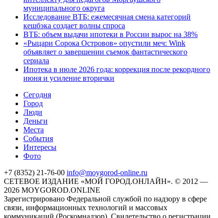
муниципального округа
Исследование ВТБ: ежемесячная смена категорий
кешбэка создает волны спроса
ВТБ: объем выдачи ипотеки в России вырос на 38%
«Рыцари Сорока Островов» опустили меч: Wink
объявляет о завершении съемок фантастического
сериала
Ипотека в июле 2026 года: коррекция после рекордного
июня и усиление вторички
Cегодня
Город
Люди
Деньги
Места
События
Интересы
Фото
+7 (8352) 21-76-00
info@moygorod-online.ru
СЕТЕВОЕ ИЗДАНИЕ «МОЙ ГОРОД.ОНЛАЙН». © 2012 —
2026 MOYGOROD.ONLINE
Зарегистрировано Федеральной службой по надзору в сфере
связи, информационных технологий и массовых
коммуникаций (Роскомнадзор). Свидетельство о регистрации