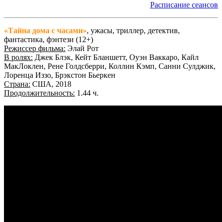
Расписание сеансов
«Тайна дома с часами»
, ужасы, триллер, детектив,
фантастика, фэнтези (12+)
Режиссер фильма:
Элай Рот
В ролях:
Джек Блэк, Кейт Бланшетт, Оуэн Ваккаро, Кайл
МакЛоклен, Рене Голдсберри, Коллин Кэмп, Санни Сулджик,
Лоренца Иззо, Брэкстон Бьеркен
Страна:
США, 2018
Продолжительность:
1.44 ч.