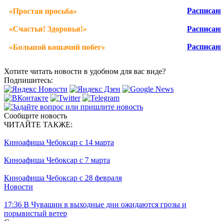
Расписан
«
Простая просьба
»
«
Счастья! Здоровья!
»
Расписан
Расписан
«
Большой кошачий побег
»
Хотите читать новости в удобном для вас виде?
Подпишитесь:
Сообщите новость
ЧИТАЙТЕ ТАКЖЕ:
Киноафиша Чебоксар с 14 марта
Киноафиша Чебоксар с 7 марта
Киноафиша Чебоксар с 28 февраля
Новости
17:36
В Чувашии в выходные дни ожидаются грозы и
порывистый ветер