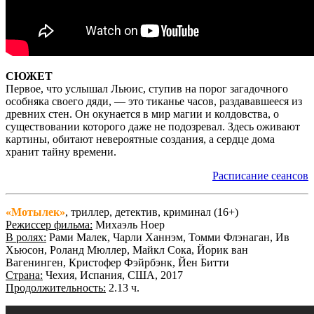
СЮЖЕТ
Первое, что услышал Льюис, ступив на порог загадочного
особняка своего дяди, — это тиканье часов, раздававшееся из
древних стен. Он окунается в мир магии и колдовства, о
существовании которого даже не подозревал. Здесь оживают
картины, обитают невероятные создания, а сердце дома
хранит тайну времени.
Расписание сеансов
«Мотылек»
, триллер, детектив, криминал (16+)
Режиссер фильма:
Михаэль Ноер
В ролях:
Рами Малек, Чарли Ханнэм, Томми Флэнаган, Ив
Хьюсон, Роланд Мюллер, Майкл Сока, Йорик ван
Вагенинген, Кристофер Фэйрбэнк, Йен Битти
Страна:
Чехия, Испания, США, 2017
Продолжительность:
2.13 ч.