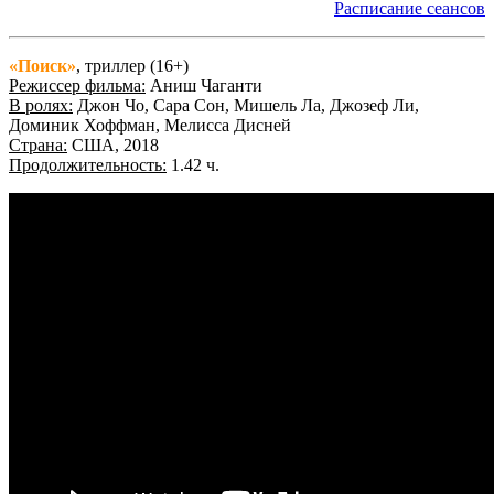
Расписание сеансов
«Поиск»
, триллер (16+)
Режиссер фильма:
Аниш Чаганти
В ролях:
Джон Чо, Сара Сон, Мишель Ла, Джозеф Ли,
Доминик Хоффман, Мелисса Дисней
Страна:
США, 2018
Продолжительность:
1.42 ч.