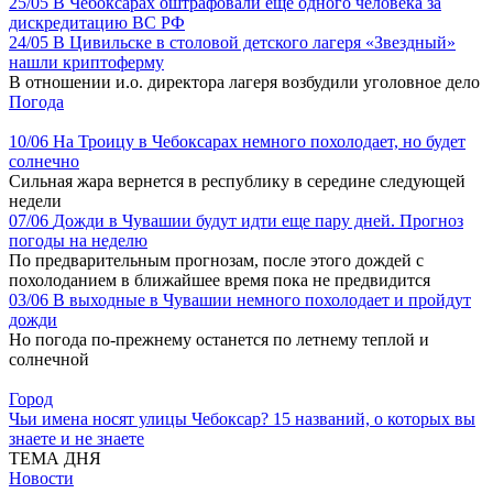
25/05
В Чебоксарах оштрафовали еще одного человека за
дискредитацию ВС РФ
24/05
В Цивильске в столовой детского лагеря «Звездный»
нашли криптоферму
В отношении и.о. директора лагеря возбудили уголовное дело
Погода
10/06
На Троицу в Чебоксарах немного похолодает, но будет
солнечно
Сильная жара вернется в республику в середине следующей
недели
07/06
Дожди в Чувашии будут идти еще пару дней. Прогноз
погоды на неделю
По предварительным прогнозам, после этого дождей с
похолоданием в ближайшее время пока не предвидится
03/06
В выходные в Чувашии немного похолодает и пройдут
дожди
Но погода по-прежнему останется по летнему теплой и
солнечной
Город
Чьи имена носят улицы Чебоксар? 15 названий, о которых вы
знаете и не знаете
ТЕМА ДНЯ
Новости