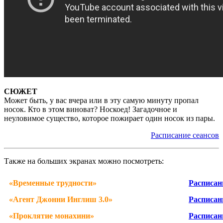
СЮЖЕТ
Может быть, у вас вчера или в эту самую минуту пропал
носок. Кто в этом виноват? Носкоед! Загадочное и
неуловимое существо, которое пожирает один носок из пары.
Расписание сеансов
Также на больших экранах можно посмотреть:
«
Временные трудности
»
Расписан
«
Агент Джонни Инглиш 3.0
»
Расписан
«
Проклятие монахини
»
Расписан