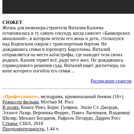
СЮЖЕТ
Жизнь для инженера-строителя Виталия Калоева
остановилась в ту самую секунду, когда самолет «Башкирских
авиалиний», в котором летели его жена и дети, столкнулся
над Боденским озером с транспортным бортом. Не
дождавшись семьи в аэропорту Барселоны, Виталий
отправляется на место катастрофы, где находит тела своих
родных. Калоев теряет всё, ради чего жил. Не дождавшись
справедливого решения суда, Виталий ищет диспетчера, по
вине которого погибла его семья…
Расписание сеансов
«Профессионал»
, мелодрама, криминальный боевик (18+)
Режиссер фильма:
Мэттью М. Росс
В ролях:
Киану Ривз, Борис Гулярин, Эшли Ст. Джордж,
Эллиот Лазар, Вероника Феррес, Павел Лычников, Владимир
Шкляр, Михаил Богданов, Рафаэль Петарди, Даррен Росс
Страна:
США, 2018
Продолжительность:
1.44 ч.