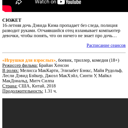
СЮЖЕТ
16-летняя дочь Дэвида Кима пропадает без следа, полиция
разводит руками. Отчаявшийся отец взламывает компьютер
девочки, чтобы понять, что он ничего не знает про дочь…
Расписание сеансов
«Игрушки для взрослых»
, боевик, триллер, комедия (18+)
Режиссер фильма:
Брайан Хенсон
В ролях:
Мелисса МакКарти, Элизабет Бэнкс, Майя Рудольф,
Лесли Дэвид Бэйкер, Джоэл МакХэйл, Синти У, Майкл
МакДональд, Митч Силпа
Страна:
США, Китай, 2018
Продолжительность:
1.31 ч.