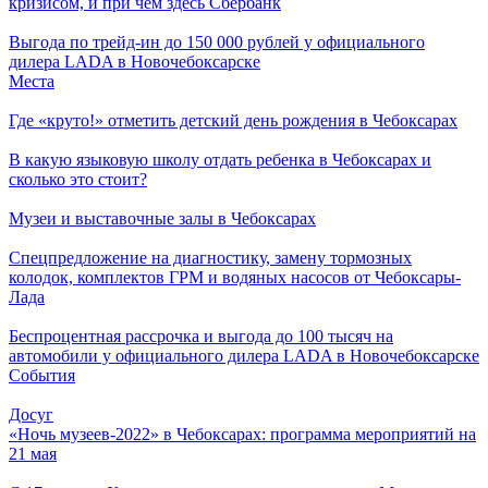
кризисом, и при чем здесь Сбербанк
Выгода по трейд-ин до 150 000 рублей у официального
дилера LADA в Новочебоксарске
Места
Где «круто!» отметить детский день рождения в Чебоксарах
В какую языковую школу отдать ребенка в Чебоксарах и
сколько это стоит?
Музеи и выставочные залы в Чебоксарах
Спецпредложение на диагностику, замену тормозных
колодок, комплектов ГРМ и водяных насосов от Чебоксары-
Лада
Беспроцентная рассрочка и выгода до 100 тысяч на
автомобили у официального дилера LADA в Новочебоксарске
События
Досуг
«Ночь музеев-2022» в Чебоксарах: программа мероприятий на
21 мая