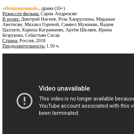
«Непрощенный»
, драма (16+)
Режиссер фильма:
Сарик Андреасян
В ролях:
Дмитрий Нагиев, Роза Хаируллина, Марджан
Аветисян, Михаил Горевой, Самвел Мужикян, Вадим
Цаллати, Карина Каграманян, Артём Шкляев, Ирина
Безрукова, Себастьян Сисак
Страна:
Россия, 2018
Продолжительность:
1.50 ч.