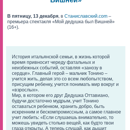
В пятницу, 13 декабря
, в
Станиславский.com
–
премьера спектакля «Мой дедушка был Вишней»
(16+).
История итальянской семьи, в жизнь которой
время привносит череду фатальных и
неизбежных событий, оставляя «занозу в
сердце». Главный герой – мальчик Тонино –
учится жить, делая это со всем любопытством,
присущим ребенку, учится понимать мир вокруг и
«взрослых».
Мир, в котором его друг Дедушка Оттавиано,
будучи достаточно мудрым, учит Тонино
оставаться ребенком, хранить добро, быть
искренним и бескомпромиссным, а самое главное
учит любить: «Если слушаешь внимательно, то
можешь увидеть столько вещей, как будто твои
глаза открыты. А теперь слушай, как дышит