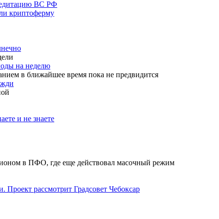
кредитацию ВС РФ
шли криптоферму
лнечно
дели
годы на неделю
анием в ближайшее время пока не предвидится
ожди
ной
аете и не знаете
гионом в ПФО, где еще действовал масочный режим
. Проект рассмотрит Градсовет Чебоксар