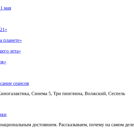
1 мая
021»
а планете»
шего лета»
еж»
сание сеансов
Киногалактика, Синема 5, Три пингвина, Волжский, Сеспель
ики
ациональным достоянием. Рассказываем, почему на самом деле э