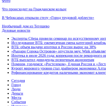
Фото
Что происходит на Гражданском кольце
В Чебоксарах открыли стелу «Город трудовой доблести»
Необычный дом из Тегешево
Деловые новости
Эксперты Сбера провели семинар по искусственному инт
Исследование ВТБ: ежемесячная смена категорий кешбэка
ВТБ: объем выдачи ипотеки в России вырос на 38%
«Рыцари Сорока Островов» опустили меч: Wink объявляет
Ипотека в июле 2026 года: коррекция после рекордного 
ВТБ выплатил дивиденды розничным акционерам
Помним, гордимся: «Ростелеком», Единая Россия и «Лест
Курорт мирового уровня стал драйвером экономики Алта
Рефинансирование кредитов наличными экономит клиент
Cегодня
Город
Люди
Деньги
Места
События