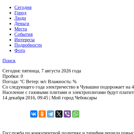
Cегодня
Город
Люди
Деньги
Места
События
Интересы
Подробности
Фото
Поиск
Сегодня:
пятница, 7 августа 2026 года
Пробки:
0
Погода:
°C Ветер: м/с Влажность: %
Со следующего года электричество в Чувашии подорожает на 
Население с газовыми плитами и электроплитами будут платит
14 декабря 2016, 09:45 | Мой город Чебоксары
Госслужба по конкурентной политике и тарифам решила повыси