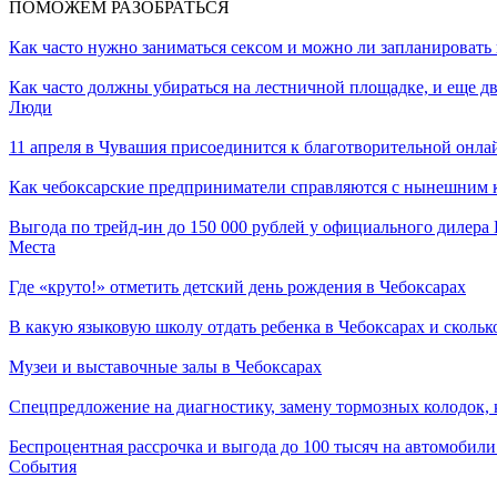
ПОМОЖЕМ РАЗОБРАТЬСЯ
Как часто нужно заниматься сексом и можно ли запланировать 
Как часто должны убираться на лестничной площадке, и еще дв
Люди
11 апреля в Чувашия присоединится к благотворительной онла
Как чебоксарские предприниматели справляются с нынешним к
Выгода по трейд-ин до 150 000 рублей у официального дилер
Места
Где «круто!» отметить детский день рождения в Чебоксарах
В какую языковую школу отдать ребенка в Чебоксарах и сколько
Музеи и выставочные залы в Чебоксарах
Спецпредложение на диагностику, замену тормозных колодок,
Беспроцентная рассрочка и выгода до 100 тысяч на автомоби
События