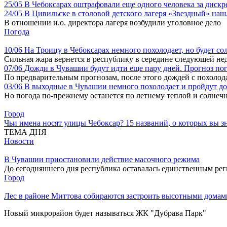
25/05
В Чебоксарах оштрафовали еще одного человека за дис
24/05
В Цивильске в столовой детского лагеря «Звездный» на
В отношении и.о. директора лагеря возбудили уголовное дело
Погода
10/06
На Троицу в Чебоксарах немного похолодает, но будет со
Сильная жара вернется в республику в середине следующей не
07/06
Дожди в Чувашии будут идти еще пару дней. Прогноз по
По предварительным прогнозам, после этого дождей с похолод
03/06
В выходные в Чувашии немного похолодает и пройдут д
Но погода по-прежнему останется по летнему теплой и солнеч
Город
Чьи имена носят улицы Чебоксар? 15 названий, о которых вы зн
ТЕМА ДНЯ
Новости
В Чувашии приостановили действие масочного режима
До сегодняшнего дня республика оставалась единственным ре
Город
Лес в районе Миттова собираются застроить высотными домами
Новый микрорайон будет называться ЖК "Дубрава Парк"