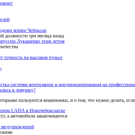
ремонт
телей
лодежи мэрии Чебоксар
й должности три месяца назад
лоруссии Лукашенко этим летом
ничества
т точность на высоком пульсе
»
стка системы вентиляции и кондиционирования на профессиона
пались в ловушку?
оторыми пользуются мошенники, и о том, что нужно делать, если
дилера LADA в Новочебоксарске
тут, а автомобили заканчиваются
ь медучреждений
режиме