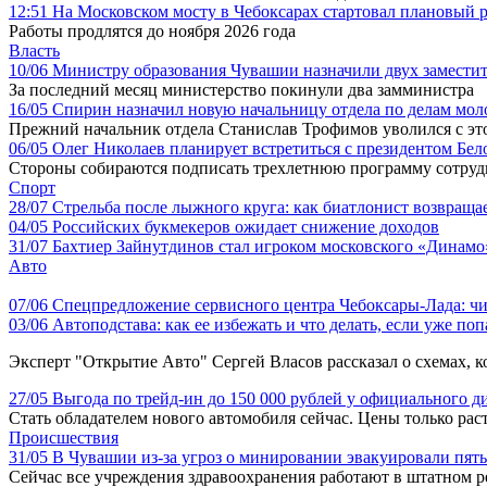
12:51
На Московском мосту в Чебоксарах стартовал плановый 
Работы продлятся до ноября 2026 года
Власть
10/06
Министру образования Чувашии назначили двух замести
За последний месяц министерство покинули два замминистра
16/05
Спирин назначил новую начальницу отдела по делам мо
Прежний начальник отдела Станислав Трофимов уволился с это
06/05
Олег Николаев планирует встретиться с президентом Бе
Стороны собираются подписать трехлетнюю программу сотруд
Спорт
28/07
Стрельба после лыжного круга: как биатлонист возвращае
04/05
Российских букмекеров ожидает снижение доходов
31/07
Бахтиер Зайнутдинов стал игроком московского «Динамо
Авто
07/06
Спецпредложение сервисного центра Чебоксары-Лада: чи
03/06
Автоподстава: как ее избежать и что делать, если уже по
Эксперт "Открытие Авто" Сергей Власов рассказал о схемах, к
27/05
Выгода по трейд-ин до 150 000 рублей у официального 
Стать обладателем нового автомобиля сейчас. Цены только рас
Происшествия
31/05
В Чувашии из-за угроз о минировании эвакуировали пят
Сейчас все учреждения здравоохранения работают в штатном 