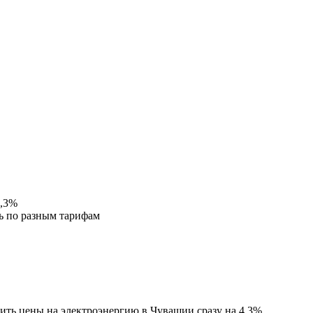
4,3%
ь по разным тарифам
ть цены на электроэнергию в Чувашии сразу на 4,3%.