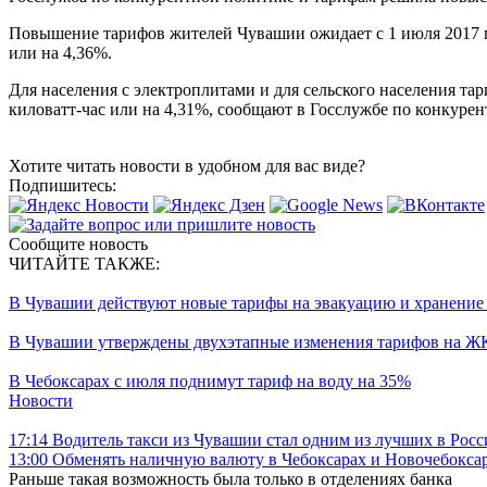
Повышение тарифов жителей Чувашии ожидает с 1 июля 2017 год
или на 4,36%.
Для населения с электроплитами и для сельского населения тар
киловатт-час или на 4,31%, сообщают в Госслужбе по конкуре
Хотите читать новости в удобном для вас виде?
Подпишитесь:
Сообщите новость
ЧИТАЙТЕ ТАКЖЕ:
В Чувашии действуют новые тарифы на эвакуацию и хранение 
В Чувашии утверждены двухэтапные изменения тарифов на ЖК
В Чебоксарах с июля поднимут тариф на воду на 35%
Новости
17:14
Водитель такси из Чувашии стал одним из лучших в Росс
13:00
Обменять наличную валюту в Чебоксарах и Новочебоксар
Раньше такая возможность была только в отделениях банка