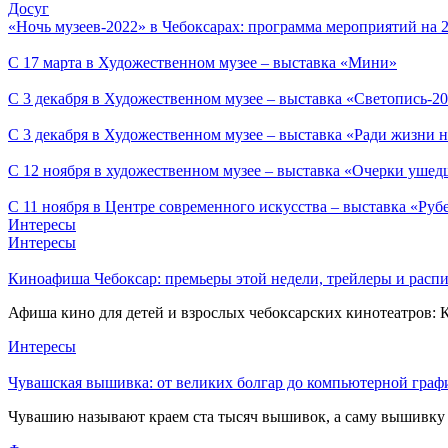
Досуг
«Ночь музеев-2022» в Чебоксарах: программа мероприятий на 2
С 17 марта в Художественном музее – выставка «Мини»
С 3 декабря в Художественном музее – выставка «Светопись-2
С 3 декабря в Художественном музее – выставка «Ради жизни н
С 12 ноября в художественном музее – выставка «Очерки ушед
С 11 ноября в Центре современного искусства – выставка «Руб
Интересы
Интересы
Киноафиша Чебоксар: премьеры этой недели, трейлеры и распи
Афиша кино для детей и взрослых чебоксарских кинотеатров: 
Интересы
Чувашская вышивка: от великих болгар до компьютерной граф
Чувашию называют краем ста тысяч вышивок, а саму вышивку н