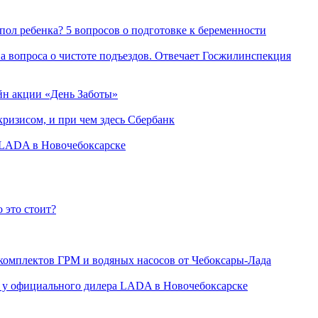
пол ребенка? 5 вопросов о подготовке к беременности
а вопроса о чистоте подъездов. Отвечает Госжилинспекция
йн акции «День Заботы»
ризисом, и при чем здесь Сбербанк
а LADA в Новочебоксарске
 это стоит?
 комплектов ГРМ и водяных насосов от Чебоксары-Лада
ли у официального дилера LADA в Новочебоксарске