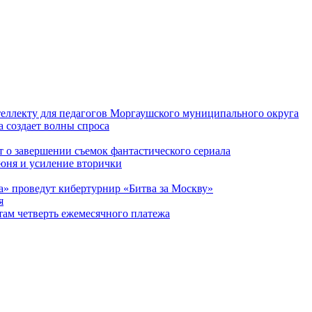
еллекту для педагогов Моргаушского муниципального округа
 создает волны спроса
 о завершении съемок фантастического сериала
июня и усиление вторички
а» проведут кибертурнир «Битва за Москву»
я
ам четверть ежемесячного платежа