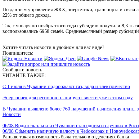
По данным управления ЖКХ, энергетики, транспорта и связи 
22% от общего дохода.
Так, с января по ноябрь этого года субсидию получили 8,3 ты
воспользовались 6958 семей. Среднемесячный размер субсидий
Хотите читать новости в удобном для вас виде?
Подпишитесь:
Сообщите новость
ЧИТАЙТЕ ТАКЖЕ:
С 1 июля в Чувашии подорожают газ, вода и электричество
Энергопаек для регионов планируют ввести уже в этом году
В Чувашии выявлено более 760 нарушений начисления платы 
Новости
06/08
Водитель такси из Чувашии стал одним из лучших в Росс
06/08
Обменять наличную валюту в Чебоксарах и Новочебоксар
Раньше такая возможность была только в отделениях банка