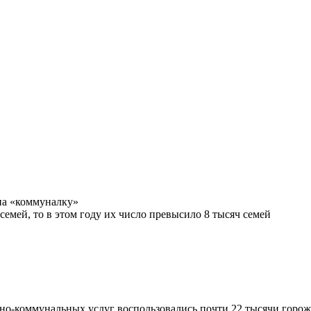
на «коммуналку»
емей, то в этом году их число превысило 8 тысяч семей
щно-коммунальных услуг воспользовались почти 22 тысячи горож