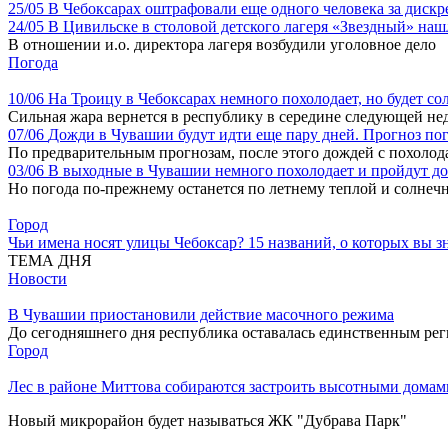
25/05
В Чебоксарах оштрафовали еще одного человека за дис
24/05
В Цивильске в столовой детского лагеря «Звездный» на
В отношении и.о. директора лагеря возбудили уголовное дело
Погода
10/06
На Троицу в Чебоксарах немного похолодает, но будет со
Сильная жара вернется в республику в середине следующей не
07/06
Дожди в Чувашии будут идти еще пару дней. Прогноз по
По предварительным прогнозам, после этого дождей с похолод
03/06
В выходные в Чувашии немного похолодает и пройдут д
Но погода по-прежнему останется по летнему теплой и солнеч
Город
Чьи имена носят улицы Чебоксар? 15 названий, о которых вы зн
ТЕМА ДНЯ
Новости
В Чувашии приостановили действие масочного режима
До сегодняшнего дня республика оставалась единственным ре
Город
Лес в районе Миттова собираются застроить высотными домами
Новый микрорайон будет называться ЖК "Дубрава Парк"