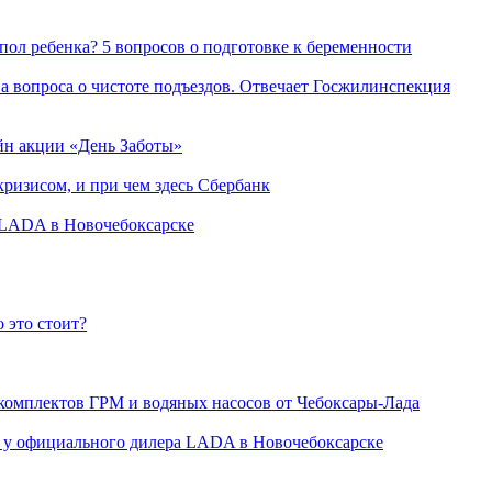
пол ребенка? 5 вопросов о подготовке к беременности
а вопроса о чистоте подъездов. Отвечает Госжилинспекция
йн акции «День Заботы»
ризисом, и при чем здесь Сбербанк
а LADA в Новочебоксарске
 это стоит?
 комплектов ГРМ и водяных насосов от Чебоксары-Лада
ли у официального дилера LADA в Новочебоксарске