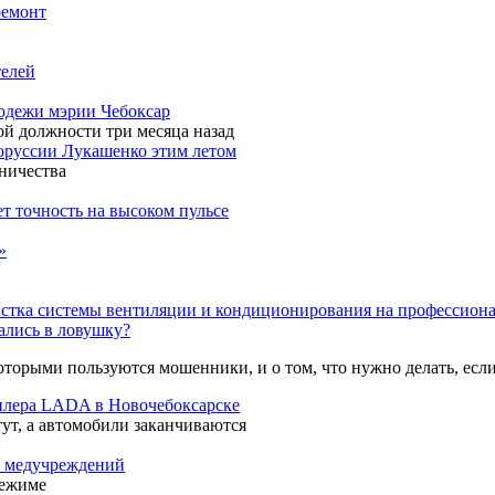
ремонт
телей
лодежи мэрии Чебоксар
й должности три месяца назад
лоруссии Лукашенко этим летом
ничества
т точность на высоком пульсе
»
стка системы вентиляции и кондиционирования на профессиона
пались в ловушку?
оторыми пользуются мошенники, и о том, что нужно делать, если
дилера LADA в Новочебоксарске
тут, а автомобили заканчиваются
ь медучреждений
режиме