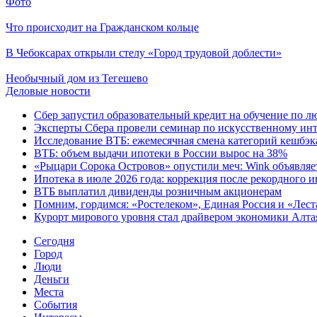
Фото
Что происходит на Гражданском кольце
В Чебоксарах открыли стелу «Город трудовой доблести»
Необычный дом из Тегешево
Деловые новости
Сбер запустил образовательный кредит на обучение по 
Эксперты Сбера провели семинар по искусственному инт
Исследование ВТБ: ежемесячная смена категорий кешбэка
ВТБ: объем выдачи ипотеки в России вырос на 38%
«Рыцари Сорока Островов» опустили меч: Wink объявляет
Ипотека в июле 2026 года: коррекция после рекордного 
ВТБ выплатил дивиденды розничным акционерам
Помним, гордимся: «Ростелеком», Единая Россия и «Лест
Курорт мирового уровня стал драйвером экономики Алта
Cегодня
Город
Люди
Деньги
Места
События