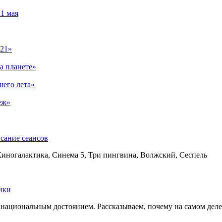
1 мая
021»
а планете»
шего лета»
еж»
сание сеансов
Киногалактика, Синема 5, Три пингвина, Волжский, Сеспель
ики
ациональным достоянием. Рассказываем, почему на самом деле э