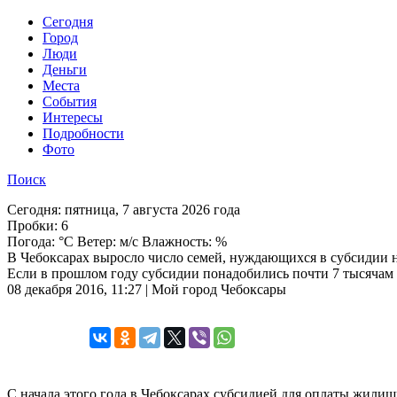
Cегодня
Город
Люди
Деньги
Места
События
Интересы
Подробности
Фото
Поиск
Сегодня:
пятница, 7 августа 2026 года
Пробки:
6
Погода:
°C Ветер: м/с Влажность: %
В Чебоксарах выросло число семей, нуждающихся в субсидии 
Если в прошлом году субсидии понадобились почти 7 тысячам с
08 декабря 2016, 11:27 | Мой город Чебоксары
С начала этого года в Чебоксарах субсидией для оплаты жили