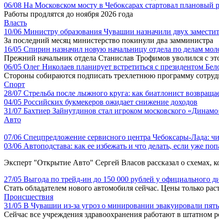
06/08
На Московском мосту в Чебоксарах стартовал плановый 
Работы продлятся до ноября 2026 года
Власть
10/06
Министру образования Чувашии назначили двух замести
За последний месяц министерство покинули два замминистра
16/05
Спирин назначил новую начальницу отдела по делам мо
Прежний начальник отдела Станислав Трофимов уволился с это
06/05
Олег Николаев планирует встретиться с президентом Бе
Стороны собираются подписать трехлетнюю программу сотруд
Спорт
28/07
Стрельба после лыжного круга: как биатлонист возвращае
04/05
Российских букмекеров ожидает снижение доходов
31/07
Бахтиер Зайнутдинов стал игроком московского «Динамо
Авто
07/06
Спецпредложение сервисного центра Чебоксары-Лада: чи
03/06
Автоподстава: как ее избежать и что делать, если уже по
Эксперт "Открытие Авто" Сергей Власов рассказал о схемах, к
27/05
Выгода по трейд-ин до 150 000 рублей у официального 
Стать обладателем нового автомобиля сейчас. Цены только рас
Происшествия
31/05
В Чувашии из-за угроз о минировании эвакуировали пят
Сейчас все учреждения здравоохранения работают в штатном 