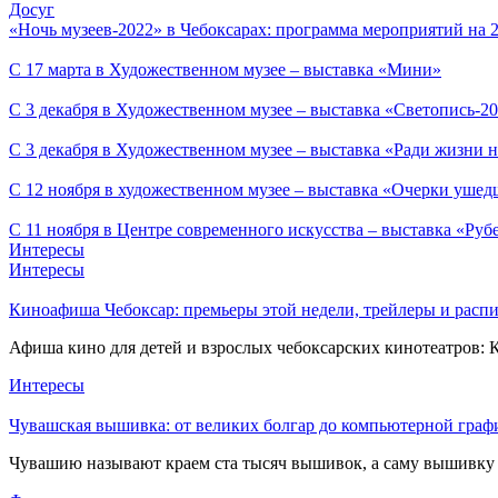
Досуг
«Ночь музеев-2022» в Чебоксарах: программа мероприятий на 2
С 17 марта в Художественном музее – выставка «Мини»
С 3 декабря в Художественном музее – выставка «Светопись-2
С 3 декабря в Художественном музее – выставка «Ради жизни н
С 12 ноября в художественном музее – выставка «Очерки ушед
С 11 ноября в Центре современного искусства – выставка «Руб
Интересы
Интересы
Киноафиша Чебоксар: премьеры этой недели, трейлеры и распи
Афиша кино для детей и взрослых чебоксарских кинотеатров: 
Интересы
Чувашская вышивка: от великих болгар до компьютерной граф
Чувашию называют краем ста тысяч вышивок, а саму вышивку н