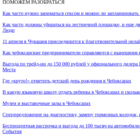
ПОМОЖЕМ РАЗОБРАТЬСЯ
Как часто нужно заниматься сексом и можно ли запланировать 
Как часто должны убираться на лестничной площадке, и еще дв
Люди
11 апреля в Чувашия присоединится к благотворительной онла
Как чебоксарские предприниматели справляются с нынешним к
Выгода по трейд-ин до 150 000 рублей у официального дилер
Места
Где «круто!» отметить детский день рождения в Чебоксарах
В какую языковую школу отдать ребенка в Чебоксарах и сколько
Музеи и выставочные залы в Чебоксарах
Спецпредложение на диагностику, замену тормозных колодок,
Беспроцентная рассрочка и выгода до 100 тысяч на автомоби
События