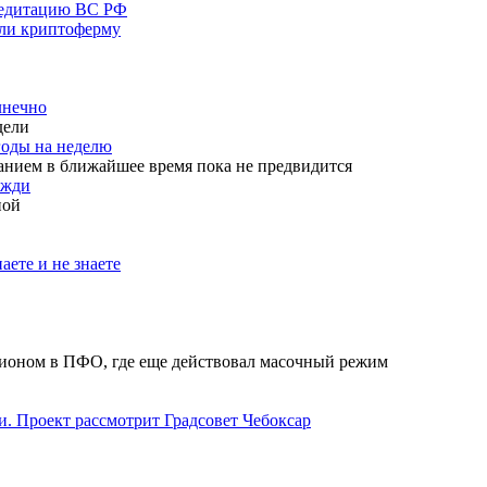
кредитацию ВС РФ
шли криптоферму
лнечно
дели
годы на неделю
анием в ближайшее время пока не предвидится
ожди
ной
аете и не знаете
гионом в ПФО, где еще действовал масочный режим
. Проект рассмотрит Градсовет Чебоксар