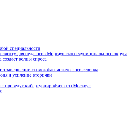
любой специальности
еллекту для педагогов Моргаушского муниципального округа
 создает волны спроса
 о завершении съемок фантастического сериала
июня и усиление вторички
а» проведут кибертурнир «Битва за Москву»
я