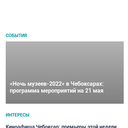
это
в
стоит?
Чебоксарах
СОБЫТИЯ
«Ночь музеев-2022» в Чебоксарах:
программа мероприятий на 21 мая
ИНТЕРЕСЫ
Киноафиша Чебоксар: премьеры этой недели,
ИНТЕРЕСЫ