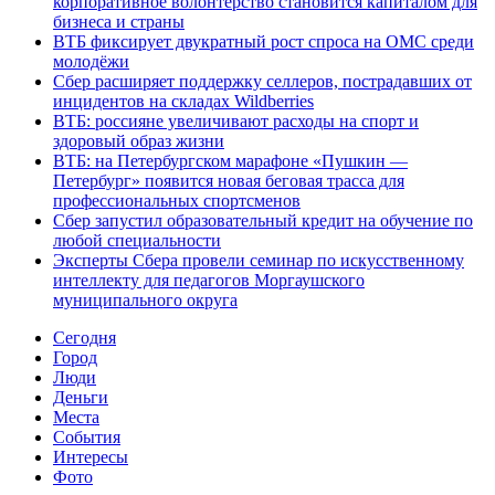
корпоративное волонтёрство становится капиталом для
бизнеса и страны
ВТБ фиксирует двукратный рост спроса на ОМС среди
молодёжи
Сбер расширяет поддержку селлеров, пострадавших от
инцидентов на складах Wildberries
ВТБ: россияне увеличивают расходы на спорт и
здоровый образ жизни
ВТБ: на Петербургском марафоне «Пушкин —
Петербург» появится новая беговая трасса для
профессиональных спортсменов
Сбер запустил образовательный кредит на обучение по
любой специальности
Эксперты Сбера провели семинар по искусственному
интеллекту для педагогов Моргаушского
муниципального округа
Cегодня
Город
Люди
Деньги
Места
События
Интересы
Фото