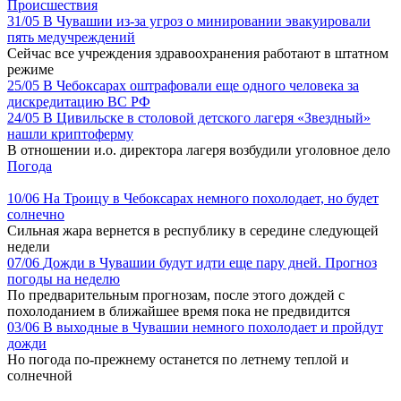
Происшествия
31/05
В Чувашии из-за угроз о минировании эвакуировали
пять медучреждений
Сейчас все учреждения здравоохранения работают в штатном
режиме
25/05
В Чебоксарах оштрафовали еще одного человека за
дискредитацию ВС РФ
24/05
В Цивильске в столовой детского лагеря «Звездный»
нашли криптоферму
В отношении и.о. директора лагеря возбудили уголовное дело
Погода
10/06
На Троицу в Чебоксарах немного похолодает, но будет
солнечно
Сильная жара вернется в республику в середине следующей
недели
07/06
Дожди в Чувашии будут идти еще пару дней. Прогноз
погоды на неделю
По предварительным прогнозам, после этого дождей с
похолоданием в ближайшее время пока не предвидится
03/06
В выходные в Чувашии немного похолодает и пройдут
дожди
Но погода по-прежнему останется по летнему теплой и
солнечной