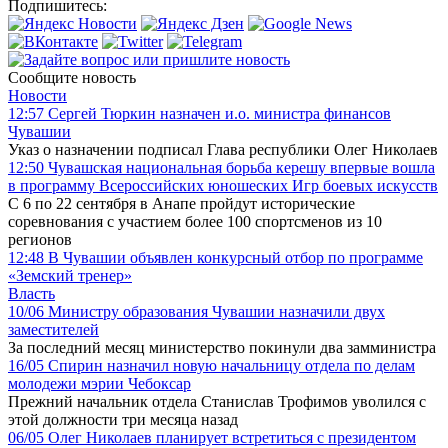
Подпишитесь:
Сообщите новость
Новости
12:57
Сергей Тюркин назначен и.о. министра финансов
Чувашии
Указ о назначении подписал Глава республики Олег Николаев
12:50
Чувашская национальная борьба керешу впервые вошла
в программу Всероссийских юношеских Игр боевых искусств
С 6 по 22 сентября в Анапе пройдут исторические
соревнования с участием более 100 спортсменов из 10
регионов
12:48
В Чувашии объявлен конкурсный отбор по программе
«Земский тренер»
Власть
10/06
Министру образования Чувашии назначили двух
заместителей
За последний месяц министерство покинули два замминистра
16/05
Спирин назначил новую начальницу отдела по делам
молодежи мэрии Чебоксар
Прежний начальник отдела Станислав Трофимов уволился с
этой должности три месяца назад
06/05
Олег Николаев планирует встретиться с президентом