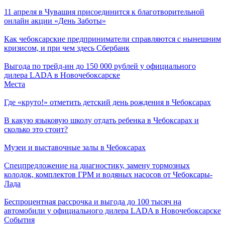
11 апреля в Чувашия присоединится к благотворительной
онлайн акции «День Заботы»
Как чебоксарские предприниматели справляются с нынешним
кризисом, и при чем здесь Сбербанк
Выгода по трейд-ин до 150 000 рублей у официального
дилера LADA в Новочебоксарске
Места
Где «круто!» отметить детский день рождения в Чебоксарах
В какую языковую школу отдать ребенка в Чебоксарах и
сколько это стоит?
Музеи и выставочные залы в Чебоксарах
Спецпредложение на диагностику, замену тормозных
колодок, комплектов ГРМ и водяных насосов от Чебоксары-
Лада
Беспроцентная рассрочка и выгода до 100 тысяч на
автомобили у официального дилера LADA в Новочебоксарске
События