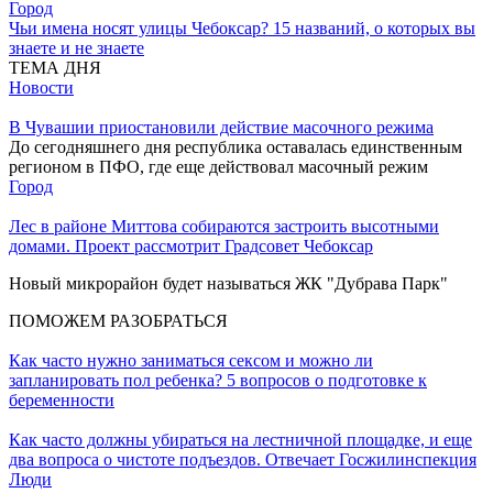
Город
Чьи имена носят улицы Чебоксар? 15 названий, о которых вы
знаете и не знаете
ТЕМА ДНЯ
Новости
В Чувашии приостановили действие масочного режима
До сегодняшнего дня республика оставалась единственным
регионом в ПФО, где еще действовал масочный режим
Город
Лес в районе Миттова собираются застроить высотными
домами. Проект рассмотрит Градсовет Чебоксар
Новый микрорайон будет называться ЖК "Дубрава Парк"
ПОМОЖЕМ РАЗОБРАТЬСЯ
Как часто нужно заниматься сексом и можно ли
запланировать пол ребенка? 5 вопросов о подготовке к
беременности
Как часто должны убираться на лестничной площадке, и еще
два вопроса о чистоте подъездов. Отвечает Госжилинспекция
Люди