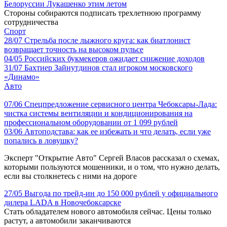
Белоруссии Лукашенко этим летом
Стороны собираются подписать трехлетнюю программу
сотрудничества
Спорт
28/07
Стрельба после лыжного круга: как биатлонист
возвращает точность на высоком пульсе
04/05
Российских букмекеров ожидает снижение доходов
31/07
Бахтиер Зайнутдинов стал игроком московского
«Динамо»
Авто
07/06
Спецпредложение сервисного центра Чебоксары-Лада:
чистка системы вентиляции и кондиционирования на
профессиональном оборудовании от 1 099 рублей
03/06
Автоподстава: как ее избежать и что делать, если уже
попались в ловушку?
Эксперт "Открытие Авто" Сергей Власов рассказал о схемах,
которыми пользуются мошенники, и о том, что нужно делать,
если вы столкнетесь с ними на дороге
27/05
Выгода по трейд-ин до 150 000 рублей у официального
дилера LADA в Новочебоксарске
Стать обладателем нового автомобиля сейчас. Цены только
растут, а автомобили заканчиваются