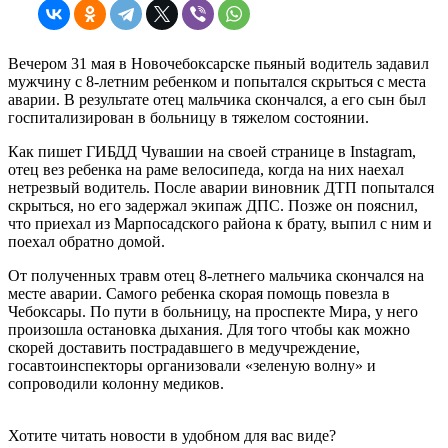
Вечером 31 мая в Новочебоксарске пьяный водитель задавил
мужчину с 8-летним ребенком и попытался скрыться с места
аварии. В результате отец мальчика скончался, а его сын был
госпитализирован в больницу в тяжелом состоянии.
Как пишет ГИБДД Чувашии на своей странице в Instagram,
отец вез ребенка на раме велосипеда, когда на них наехал
нетрезвый водитель. После аварии виновник ДТП попытался
скрыться, но его задержал экипаж ДПС. Позже он пояснил,
что приехал из Марпосадского района к брату, выпил с ним и
поехал обратно домой.
От полученных травм отец 8-летнего мальчика скончался на
месте аварии. Самого ребенка скорая помощь повезла в
Чебоксары. По пути в больницу, на проспекте Мира, у него
произошла остановка дыхания. Для того чтобы как можно
скорей доставить пострадавшего в медучреждение,
госавтоинспекторы организовали «зеленую волну» и
сопроводили колонну медиков.
Хотите читать новости в удобном для вас виде?