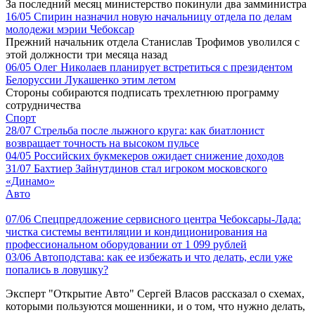
За последний месяц министерство покинули два замминистра
16/05
Спирин назначил новую начальницу отдела по делам
молодежи мэрии Чебоксар
Прежний начальник отдела Станислав Трофимов уволился с
этой должности три месяца назад
06/05
Олег Николаев планирует встретиться с президентом
Белоруссии Лукашенко этим летом
Стороны собираются подписать трехлетнюю программу
сотрудничества
Спорт
28/07
Стрельба после лыжного круга: как биатлонист
возвращает точность на высоком пульсе
04/05
Российских букмекеров ожидает снижение доходов
31/07
Бахтиер Зайнутдинов стал игроком московского
«Динамо»
Авто
07/06
Спецпредложение сервисного центра Чебоксары-Лада:
чистка системы вентиляции и кондиционирования на
профессиональном оборудовании от 1 099 рублей
03/06
Автоподстава: как ее избежать и что делать, если уже
попались в ловушку?
Эксперт "Открытие Авто" Сергей Власов рассказал о схемах,
которыми пользуются мошенники, и о том, что нужно делать,