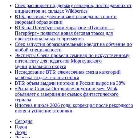
Сбер расширяет поддержку селлеров, пострадавших от
инцидентов на складах Wildberries
ВТБ: россияне увеличивают расходы на спорт и
здоровый образ жизни
ВТБ: на Петербургском марафоне «Пушкин —
Петербург» появится новая беговая трасса для
профессиональных спортсменов
Сбер запустил образовательный кредит на обучение по
любой специальности
Эксперты Сбера провели семинар по искусственному
интеллекту для педагогов Моргаушского
муниципального округа
Исследование ВТБ: ежемесячная смена категорий
кешбэка создает волны спроса
ВТБ: объем выдачи ипотеки в России вырос на 38%
«Рыцари Сорока Островов» опустили меч: Wink
объявляет о завершении съемок фантастического
сериала
Ипотека в июле 2026 года: коррекция после рекордного
июня и усиление вторички
Cегодня
Город
Люди
Деньги