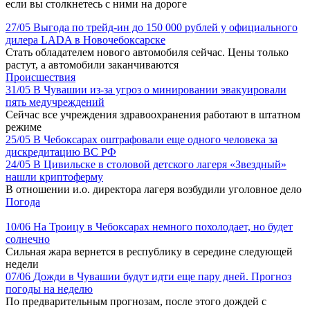
если вы столкнетесь с ними на дороге
27/05
Выгода по трейд-ин до 150 000 рублей у официального
дилера LADA в Новочебоксарске
Стать обладателем нового автомобиля сейчас. Цены только
растут, а автомобили заканчиваются
Происшествия
31/05
В Чувашии из-за угроз о минировании эвакуировали
пять медучреждений
Сейчас все учреждения здравоохранения работают в штатном
режиме
25/05
В Чебоксарах оштрафовали еще одного человека за
дискредитацию ВС РФ
24/05
В Цивильске в столовой детского лагеря «Звездный»
нашли криптоферму
В отношении и.о. директора лагеря возбудили уголовное дело
Погода
10/06
На Троицу в Чебоксарах немного похолодает, но будет
солнечно
Сильная жара вернется в республику в середине следующей
недели
07/06
Дожди в Чувашии будут идти еще пару дней. Прогноз
погоды на неделю
По предварительным прогнозам, после этого дождей с