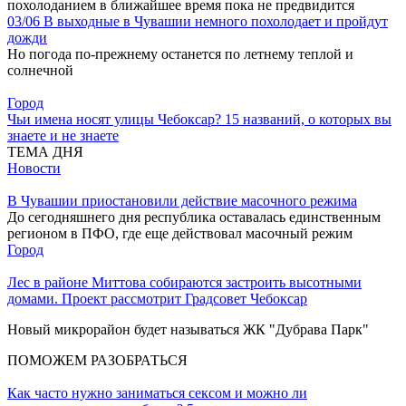
похолоданием в ближайшее время пока не предвидится
03/06
В выходные в Чувашии немного похолодает и пройдут
дожди
Но погода по-прежнему останется по летнему теплой и
солнечной
Город
Чьи имена носят улицы Чебоксар? 15 названий, о которых вы
знаете и не знаете
ТЕМА ДНЯ
Новости
В Чувашии приостановили действие масочного режима
До сегодняшнего дня республика оставалась единственным
регионом в ПФО, где еще действовал масочный режим
Город
Лес в районе Миттова собираются застроить высотными
домами. Проект рассмотрит Градсовет Чебоксар
Новый микрорайон будет называться ЖК "Дубрава Парк"
ПОМОЖЕМ РАЗОБРАТЬСЯ
Как часто нужно заниматься сексом и можно ли