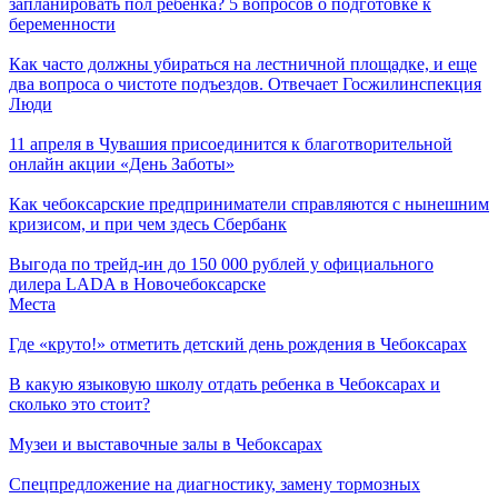
запланировать пол ребенка? 5 вопросов о подготовке к
беременности
Как часто должны убираться на лестничной площадке, и еще
два вопроса о чистоте подъездов. Отвечает Госжилинспекция
Люди
11 апреля в Чувашия присоединится к благотворительной
онлайн акции «День Заботы»
Как чебоксарские предприниматели справляются с нынешним
кризисом, и при чем здесь Сбербанк
Выгода по трейд-ин до 150 000 рублей у официального
дилера LADA в Новочебоксарске
Места
Где «круто!» отметить детский день рождения в Чебоксарах
В какую языковую школу отдать ребенка в Чебоксарах и
сколько это стоит?
Музеи и выставочные залы в Чебоксарах
Спецпредложение на диагностику, замену тормозных