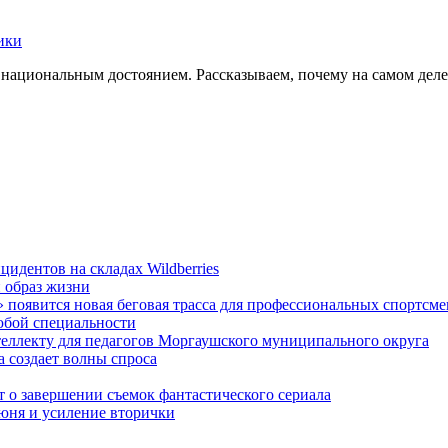
ики
ациональным достоянием. Рассказываем, почему на самом деле э
идентов на складах Wildberries
 образ жизни
появится новая беговая трасса для профессиональных спортсм
любой специальности
еллекту для педагогов Моргаушского муниципального округа
 создает волны спроса
 о завершении съемок фантастического сериала
июня и усиление вторички