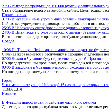
27/05
Выгода по трейд-ин до 150 000 рублей у официального 
Стать обладателем нового автомобиля сейчас. Цены только рас
Происшествия
31/05
В Чувашии из-за угроз о минировании эвакуировали пят
Сейчас все учреждения здравоохранения работают в штатном 
25/05
В Чебоксарах оштрафовали еще одного человека за дис
24/05
В Цивильске в столовой детского лагеря «Звездный» на
В отношении и.о. директора лагеря возбудили уголовное дело
Погода
10/06
На Троицу в Чебоксарах немного похолодает, но будет со
Сильная жара вернется в республику в середине следующей не
07/06
Дожди в Чувашии будут идти еще пару дней. Прогноз по
По предварительным прогнозам, после этого дождей с похолод
03/06
В выходные в Чувашии немного похолодает и пройдут д
Но погода по-прежнему останется по летнему теплой и солнеч
Город
Чьи имена носят улицы Чебоксар? 15 названий, о которых вы зн
ТЕМА ДНЯ
Новости
В Чувашии приостановили действие масочного режима
До сегодняшнего дня республика оставалась единственным ре