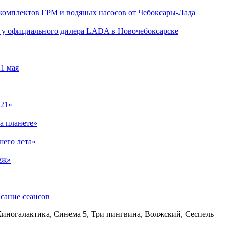
 комплектов ГРМ и водяных насосов от Чебоксары-Лада
ли у официального дилера LADA в Новочебоксарске
1 мая
021»
а планете»
шего лета»
еж»
сание сеансов
Киногалактика, Синема 5, Три пингвина, Волжский, Сеспель