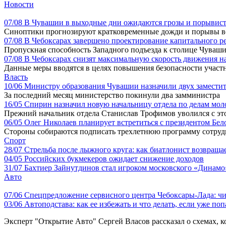
Новости
07/08
В Чувашии в выходные дни ожидаются грозы и порывист
Синоптики прогнозируют кратковременные дожди и порывы ветр
07/08
В Чебоксарах завершено проектирование капитального р
Пропускная способность Западного подъезда к столице Чувашии
07/08
В Чебоксарах снизят максимальную скорость движения на
Данные меры вводятся в целях повышения безопасности участ
Власть
10/06
Министру образования Чувашии назначили двух замести
За последний месяц министерство покинули два замминистра
16/05
Спирин назначил новую начальницу отдела по делам мо
Прежний начальник отдела Станислав Трофимов уволился с это
06/05
Олег Николаев планирует встретиться с президентом Бе
Стороны собираются подписать трехлетнюю программу сотруд
Спорт
28/07
Стрельба после лыжного круга: как биатлонист возвращае
04/05
Российских букмекеров ожидает снижение доходов
31/07
Бахтиер Зайнутдинов стал игроком московского «Динамо
Авто
07/06
Спецпредложение сервисного центра Чебоксары-Лада: чи
03/06
Автоподстава: как ее избежать и что делать, если уже по
Эксперт "Открытие Авто" Сергей Власов рассказал о схемах, к