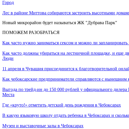
Город
Лес в районе Миттова собираются застроить высотными домами
Новый микрорайон будет называться ЖК "Дубрава Парк"
ПОМОЖЕМ РАЗОБРАТЬСЯ
Как часто нужно заниматься сексом и можно ли запланировать 
Как часто должны убираться на лестничной площадке, и еще дв
Люди
11 апреля в Чувашия присоединится к благотворительной онла
Как чебоксарские предприниматели справляются с нынешним к
Выгода по трейд-ин до 150 000 рублей у официального дилер
Места
Где «круто!» отметить детский день рождения в Чебоксарах
В какую языковую школу отдать ребенка в Чебоксарах и сколько
Музеи и выставочные залы в Чебоксарах