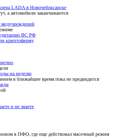
дилера LADA в Новочебоксарске
тут, а автомобили заканчиваются
ь медучреждений
режиме
кредитацию ВС РФ
шли криптоферму
лнечно
дели
годы на неделю
анием в ближайшее время пока не предвидится
ожди
ной
аете и не знаете
гионом в ПФО, где еще действовал масочный режим