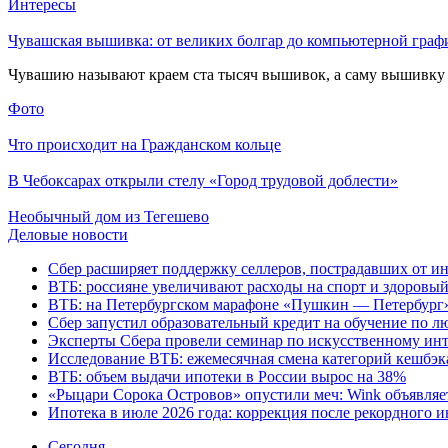
Интересы
Чувашская вышивка: от великих болгар до компьютерной граф
Чувашию называют краем ста тысяч вышивок, а саму вышивку н
Фото
Что происходит на Гражданском кольце
В Чебоксарах открыли стелу «Город трудовой доблести»
Необычный дом из Тегешево
Деловые новости
Сбер расширяет поддержку селлеров, пострадавших от инц
ВТБ: россияне увеличивают расходы на спорт и здоровый
ВТБ: на Петербургском марафоне «Пушкин — Петербург» 
Сбер запустил образовательный кредит на обучение по 
Эксперты Сбера провели семинар по искусственному инт
Исследование ВТБ: ежемесячная смена категорий кешбэка
ВТБ: объем выдачи ипотеки в России вырос на 38%
«Рыцари Сорока Островов» опустили меч: Wink объявляет
Ипотека в июле 2026 года: коррекция после рекордного 
Cегодня