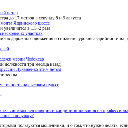
ый ветер
а до 17 метров в секунду 8 и 9 августа
емонта Ядринского шоссе
 увеличится в 1,5–2 раза
 нескольких участках
ников дорожного движения и снижения уровня аварийности на р
телей
лодежи мэрии Чебоксар
й должности три месяца назад
лоруссии Лукашенко этим летом
ничества
т точность на высоком пульсе
»
стка системы вентиляции и кондиционирования на профессиона
пались в ловушку?
оторыми пользуются мошенники, и о том, что нужно делать, если