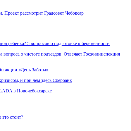
. Проект рассмотрит Градсовет Чебоксар
пол ребенка? 5 вопросов о подготовке к беременности
а вопроса о чистоте подъездов. Отвечает Госжилинспекция
йн акции «День Заботы»
ризисом, и при чем здесь Сбербанк
а LADA в Новочебоксарске
 это стоит?