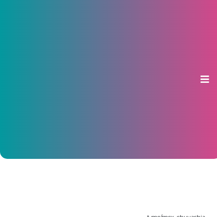
В агромаркете «Пехет»
открылась резиденция Хель
Мучи и Юрпике
30 декабря 2025, 12:03
t.me/mcx_chuvashia