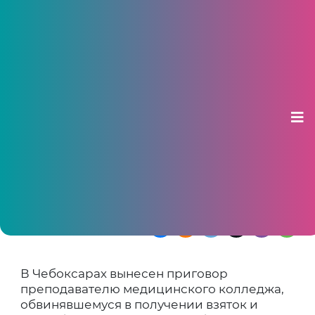
Преподавателя медколледжа в
Чебоксарах оштрафовали за
взятки и подлог
27 марта 2025, 10:45
Педагог получил от студенток деньги за
зачеты без проверки знаний
В Чебоксарах вынесен приговор
преподавателю медицинского колледжа,
обвинявшемуся в получении взяток и