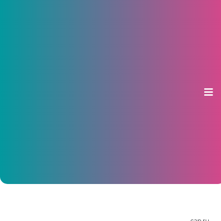
Ладыков поторопил подрядчиков
с ремонтом реорганизованного
лицея имени Лебедева
08 июля 2016, 08:50
cap.ru