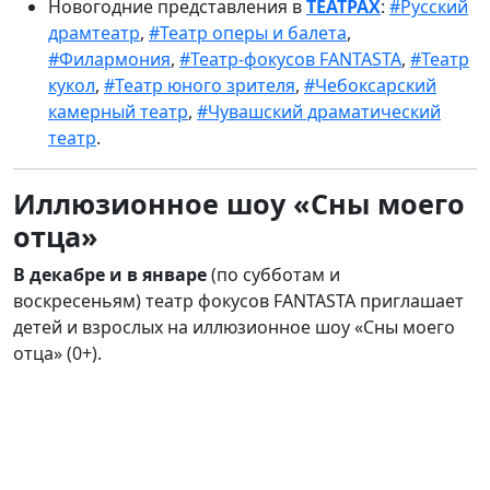
Новогодние представления в
ТЕАТРАХ
:
#Русский
драмтеатр
,
#Театр оперы и балета
,
#Филармония
,
#Театр-фокусов FANTASTA
,
#Театр
кукол
,
#Театр юного зрителя
,
#Чебоксарский
камерный театр
,
#Чувашский драматический
театр
.
Иллюзионное шоу «Сны моего
отца»
В декабре и в январе
(по субботам и
воскресеньям)
театр фокусов FANTASTA приглашает
детей и взрослых на иллюзионное шоу «Сны моего
отца» (0+).