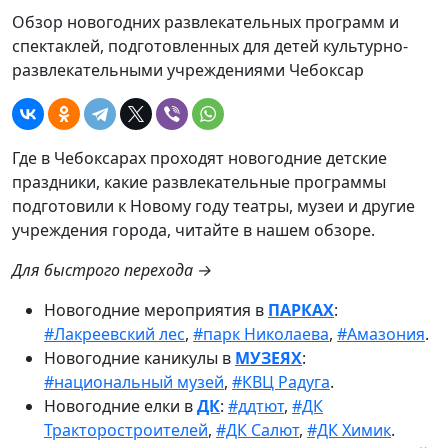
Обзор новогодних развлекательных программ и
спектаклей, подготовленных для детей культурно-
развлекательными учреждениями Чебоксар
Где в Чебоксарах проходят новогодние детские
праздники, какие развлекательные программы
подготовили к Новому году театры, музеи и другие
учреждения города, читайте в нашем обзоре.
Для быстрого перехода →
Новогодние мероприятия в
ПАРКАХ
:
#Лакреевский лес
,
#парк Николаева
,
#Амазония
.
Новогодние каникулы в
МУЗЕЯХ
:
#национальный музей
,
#КВЦ Радуга
.
Новогодние елки в
ДК
:
#ддтют
,
#ДК
Тракторостроителей
,
#ДК Салют
,
#ДК Химик
.