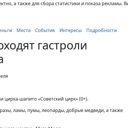
тно, а также для сбора статистики и показа рекламы. В
еньги
Места
События
Интересы
Подробности
оходят гастроли
а
реля
ли цирка-шапито «Советский цирк» (0+).
разы, ламы, пумы, леопарды, добрые медведи, а также