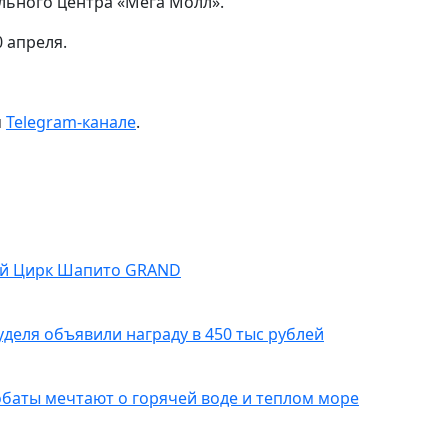
льного центра «Мега Молл».
0 апреля.
м
Telegram-канале
.
ий Цирк Шапито GRAND
деля объявили награду в 450 тыс рублей
обаты мечтают о горячей воде и теплом море