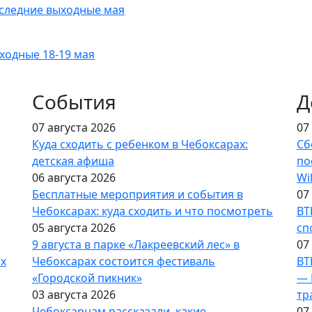
оследние выходные мая
ходные 18-19 мая
События
Д
07 августа 2026
07
Куда сходить с ребенком в Чебоксарах:
Сб
детская афиша
по
06 августа 2026
Wi
Бесплатные мероприятия и события в
07
Чебоксарах: куда сходить и что посмотреть
ВТ
05 августа 2026
сп
9 августа в парке «Лакреевский лес» в
07
ах
Чебоксарах состоится фестиваль
ВТ
«Городской пикник»
— 
03 августа 2026
тр
Чебоксарцам рассказали, какие
07