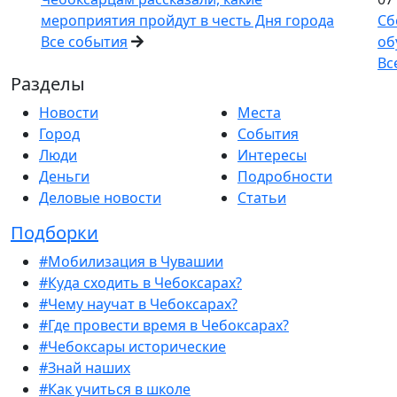
мероприятия пройдут в честь Дня города
Сб
Все события
об
Вс
Разделы
Новости
Места
Город
События
Люди
Интересы
Деньги
Подробности
Деловые новости
Статьи
Подборки
#Мобилизация в Чувашии
#Куда сходить в Чебоксарах?
#Чему научат в Чебоксарах?
#Где провести время в Чебоксарах?
#Чебоксары исторические
#Знай наших
#Как учиться в школе