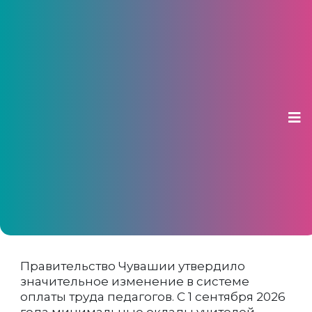
В Чувашии с 1 сентября оклады
педагогов вырастут на 50%
12 июня 2026, 16:32
Доля гарантированной базовой части
заработной платы учителей увеличится с
45% до 60-65%
Правительство Чувашии утвердило
значительное изменение в системе
оплаты труда педагогов. С 1 сентября 2026