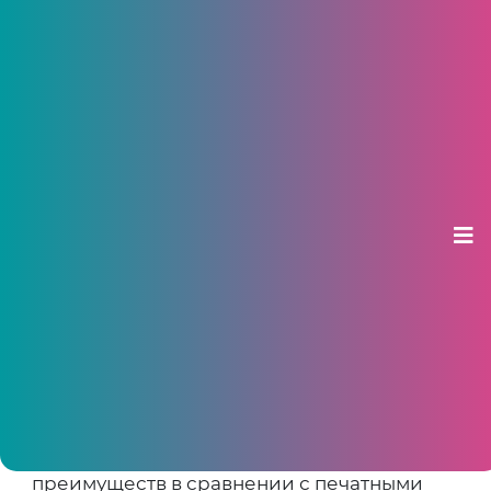
Польза аудиокниги, ее
неограниченные возможности
11 августа 2021, 20:52
Современная аудиокнига является
настоящим аудиоспектаклем, который
разворачивается в самых ярких красках
слушателю, восполняя его внутренний мир.
Издания, выполненные в подобном
формате, характеризуются рядом
преимуществ в сравнении с печатными