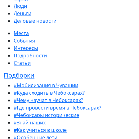
Люди
Деньги
Деловые новости
Места
События
Интересы
Подробности
Статьи
Подборки
#Мобилизация в Чувашии
#Куда сходить в Чебоксарах?
#Чему научат в Чебоксарах?
#Где провести время в Чебоксарах?
#Чебоксары исторические
#Знай наших
#Как учиться в школе
#Особенные дети