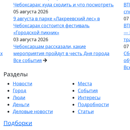
Чебоксарах: куда сходить и что посмотреть
ВТ
05 августа 2026
сп
9 августа в парке «Лакреевский лес» в
07
Чебоксарах состоится фестиваль
ВТ
«Городской пикник»
— 
03 августа 2026
тр
Чебоксарцам рассказали, какие
07
ах
мероприятия пройдут в честь Дня города
Сб
Все события
об
Вс
Разделы
Новости
Места
Город
События
Люди
Интересы
Деньги
Подробности
Деловые новости
Статьи
Подборки