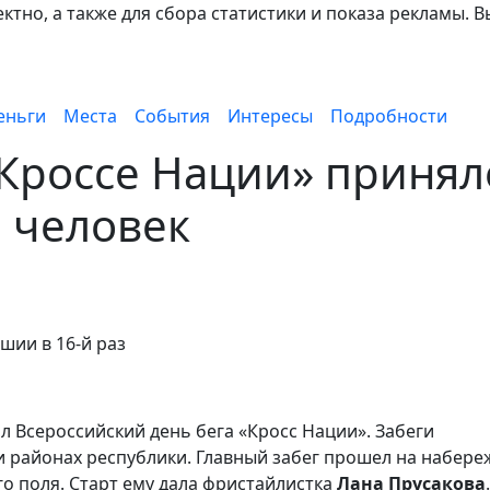
тно, а также для сбора статистики и показа рекламы. В
еньги
Места
События
Интересы
Подробности
«Кроссе Нации» принял
ч человек
шии в 16-й раз
ил Всероссийский день бега «Кросс Нации». Забеги
и районах республики. Главный забег прошел на набер
о поля. Старт ему дала фристайлистка
Лана Прусакова
.