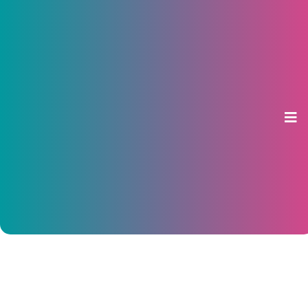
На первенстве Поволжья по
женской вольной борьбе
сборная Чувашии завоевала 16
медалей
19 марта 2016, 12:07