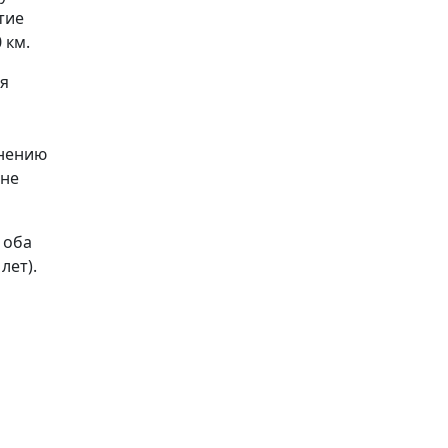
тие
 км.
ая
мнению
жне
 оба
лет).