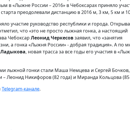
м в «Лыжне России – 2016» в Чебоксарах приняло учас
старта преодолевали дистанцию в 2016 м, 3 км, 5 км и 10
яло участие руководство республики и города. Открыв
тметил, что «это не просто лыжная гонка, а настоящий
ава Чебоксар
Леонид Черкесов
заявил, что «занятия
зни, а гонка «Лыжня России» - добрая традиция». А по 
 Ладыкова
, новая трасса за все годы его участия в «Лы
и лыжной гонки стали Маша Немцева и Сергей Бочков,
– Леонид Никифоров (82 года) и Миранда Кольцова (85 
м
Telegram-канале
.