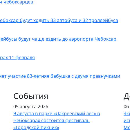
ч чебоксарцев
боксар будут ходить 33 автобуса и 32 троллейбуса
ейбусы будут чаще ездить до аэропорта Чебоксар
арах 11 февраля
мет участие 83-летняя бабушка с двумя правнучками
События
Д
05 августа 2026
06
9 августа в парке «Лакреевский лес» в
Эк
Чебоксарах состоится фестиваль
ис
«Городской пикник»
Мо