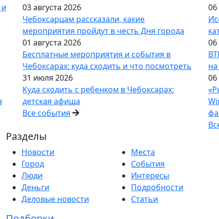
 и
03 августа 2026
06
Чебоксарцам рассказали, какие
Ис
мероприятия пройдут в честь Дня города
ка
01 августа 2026
06
Бесплатные мероприятия и события в
ВТ
Чебоксарах: куда сходить и что посмотреть
на
31 июля 2026
06
Куда сходить с ребенком в Чебоксарах:
«Р
в
детская афиша
Wi
Все события
фа
Вс
Разделы
Новости
Места
Город
События
Люди
Интересы
Деньги
Подробности
Деловые новости
Статьи
Подборки